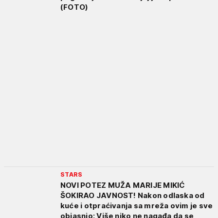
(FOTO)
STARS
NOVI POTEZ MUŽA MARIJE MIKIĆ
ŠOKIRAO JAVNOST! Nakon odlaska od
kuće i otpraćivanja sa mreža ovim je sve
objasnio: Više niko ne nagađa da se