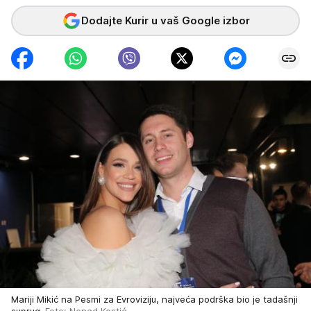
Dodajte Kurir u vaš Google izbor
Mariji Mikić na Pesmi za Evroviziju, najveća podrška bio je tadašnji
suprug
Foto: Nenad Kostić