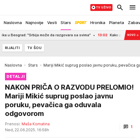
TV UŽIVO
Naslovna
Najnovije
Vesti
Stars
Hronika
Planeta
Zaba
ograd: "Srbija može da razgovara sa svima"
13:02
Kako prepoznati da li ste 
NOVO
→
RIJALITI
TV ŠOU
Naslovna
Stars
Mariji Mikić suprug poslao javnu poruku, pevačica
DETALJI
NAKON PRIČA O RAZVODU PRELOMIO!
Mariji Mikić suprug poslao javnu
poruku, pevačica ga oduvala
odgovorom
Prenosi:
Maša Komatina
1
Ned, 22.06.2025. 16:58h