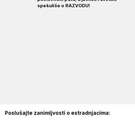
spekuliše o RAZVODU!
Poslušajte zanimljvosti o estradnjacima: