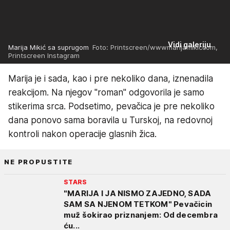
Vidi galeriju
Marija Mikić sa suprugom
Foto: Printscreen/wwwmarijamikiccom,
Printscreen Instagram
Marija je i sada, kao i pre nekoliko dana, iznenadila
reakcijom. Na njegov "roman" odgovorila je samo
stikerima srca. Podsetimo, pevačica je pre nekoliko
dana ponovo sama boravila u Turskoj, na redovnoj
kontroli nakon operacije glasnih žica.
NE PROPUSTITE
STARS
"MARIJA I JA NISMO ZAJEDNO, SADA
SAM SA NJENOM TETKOM" Pevačicin
muž šokirao priznanjem: Od decembra
ću...