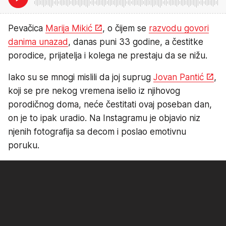
Pevačica
Marija Mikić
, o čijem se
razvodu govori
danima unazad
, danas puni 33 godine, a čestitke
porodice, prijatelja i kolega ne prestaju da se nižu.
Iako su se mnogi mislili da joj suprug
Jovan Pantić
,
koji se pre nekog vremena iselio iz njihovog
porodičnog doma, neće čestitati ovaj poseban dan,
on je to ipak uradio. Na Instagramu je objavio niz
njenih fotografija sa decom i poslao emotivnu
poruku.