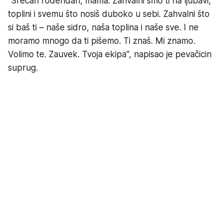
"Srećan rođendan, mama. Zahvalni smo ti na ljubavi,
toplini i svemu što nosiš duboko u sebi. Zahvalni što
si baš ti – naše sidro, naša toplina i naše sve. I ne
moramo mnogo da ti pišemo. Ti znaš. Mi znamo.
Volimo te. Zauvek. Tvoja ekipa", napisao je pevačicin
suprug.