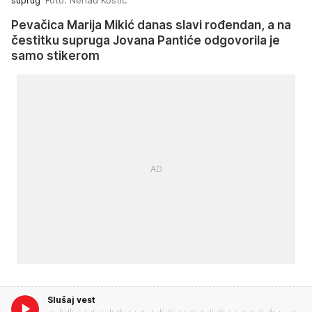
Pevačica Marija Mikić danas slavi rođendan, a na
čestitku supruga Jovana Pantiće odgovorila je
samo stikerom
Slušaj vest