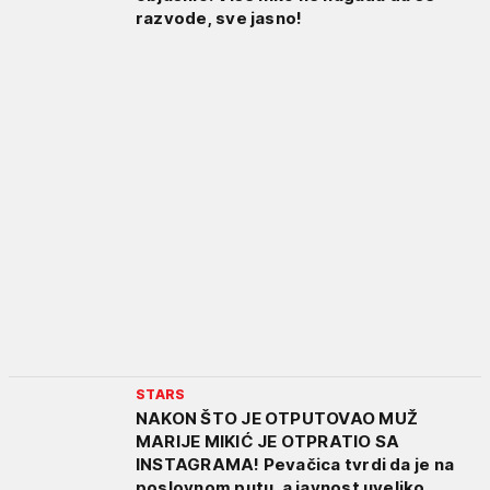
razvode, sve jasno!
STARS
NAKON ŠTO JE OTPUTOVAO MUŽ
MARIJE MIKIĆ JE OTPRATIO SA
INSTAGRAMA! Pevačica tvrdi da je na
poslovnom putu, a javnost uveliko