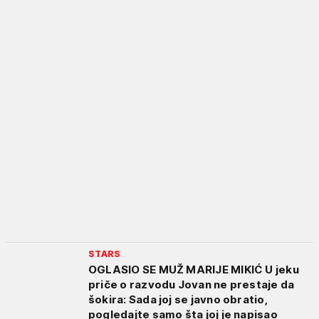
STARS
OGLASIO SE MUŽ MARIJE MIKIĆ U jeku
priče o razvodu Jovan ne prestaje da
šokira: Sada joj se javno obratio,
pogledajte samo šta joj je napisao