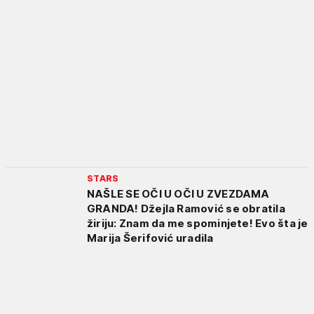
STARS
NAŠLE SE OČI U OČI U ZVEZDAMA
GRANDA! Džejla Ramović se obratila
žiriju: Znam da me spominjete! Evo šta je
Marija Šerifović uradila