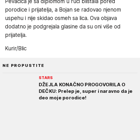
Pevačica je sa diplomom u ruci blistala pored
porodice i prijatelja, a Bojan se radovao njenom
uspehu i nije skidao osmeh sa lica. Ova objava
dodatno je podgrejala glasine da su oni više od
prijatelja.
Kurir/Blic
NE PROPUSTITE
STARS
DŽEJLA KONAČNO PROGOVORILA O
DEČKU: Prelep je, super i naravno da je
deo moje porodice!