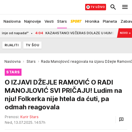
TV UŽIVO
Naslovna
Najnovije
Vesti
Stars
Hronika
Planeta
Zaba
ada!"
4:04
KAZAHSTANCI VEČERAS DOLAZE U HUMSKU, CRNO-BELI MORAJU DA 
NOVO
→
RIJALITI
TV ŠOU
Naslovna
Stars
Rada Manojlović reagovala na izjavu Džejle Ramović 
STARS
O IZJAVI DŽEJLE RAMOVIĆ O RADI
MANOJLOVIĆ SVI PRIČAJU! Ludim na
nju! Folkerka nije htela da ćuti, pa
odmah reagovala
Prenosi:
Kurir Stars
Ned, 13.07.2025. 14:57h