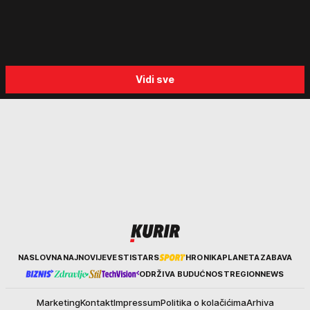
svedočenjima
Vidi sve
Kurir
NASLOVNA
NAJNOVIJE
VESTI
STARS
HRONIKA
PLANETA
ZABAVA
ODRŽIVA BUDUĆNOST
REGION
NEWS
Marketing
Kontakt
Impressum
Politika o kolačićima
Arhiva