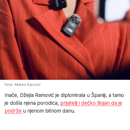
Foto: Marko Karović
Inače, Džejla Ramović je diplomirala u Španiji, a tamo
je došla njena porodica,
prijatelji i dečko Bojan da je
podrže
u njenom bitnom danu.