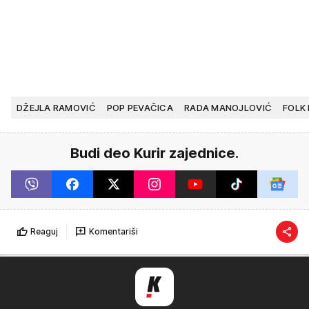
DŽEJLA RAMOVIĆ
POP PEVAČICA
RADA MANOJLOVIĆ
FOLK
Budi deo Kurir zajednice.
Reaguj
Komentariši