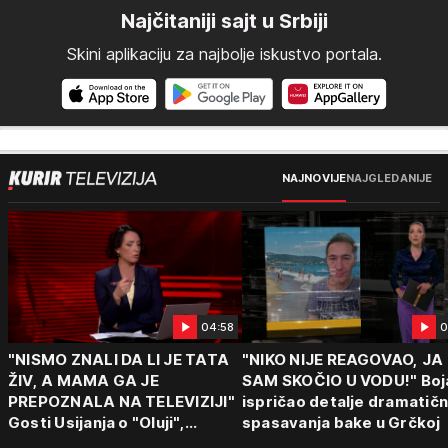
Najčitaniji sajt u Srbiji
Skini aplikaciju za najbolje iskustvo portala.
NAJNOVIJE
NAJGLEDANIJE
04:58
0
"NISMO ZNALI DA LI JE TATA
"NIKO NIJE REAGOVAO, JA
ŽIV, A MAMA GA JE
SAM SKOČIO U VODU!" Boj
PREPOZNALA NA TELEVIZIJI"
ispričao detalje dramatič
Gosti Usijanja o "Oluji",
spasavanja bake u Grčkoj
egzodusu Srba i stravičnim