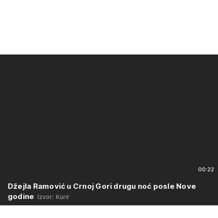
00:22
Džejla Ramović u Crnoj Gori drugu noć posle Nove
godine
Izvor: Kurir