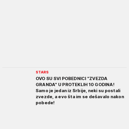
STARS
OVO SU SVI POBEDNICI "ZVEZDA
GRANDA" U PROTEKLIH 10 GODINA!
Samo je jedan iz Srbije, neki su postali
zvezde, a evo šta im se dešavalo nakon
pobede!