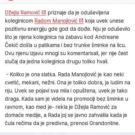
Džejla Ramović
priznaje da je oduševljena
koleginicom
Radom Manojlović
koja uvek unese
pozitivnu energiju gde god da dođe. Nju je oduševilo
što je njena koleginica na zabavu kod Andreane
Čekić došla u patikama i bez trunke šminke na licu.
Ovu njenu izjavu mnogi su komentarisali, jer nije čest
slučaj da jedna koleginica drugu toliko hvali.
- Koliko je ona slatka. Rada Manojlović je kao neki
cvetić, mekani, nežni. Ona je toliko dobra, ja ludim na
nju. Uvek se pojavi sva mila i opuštena, uvek je tako
draga. Kada sam je videla na promociji bez šminke u
ravnom, kao med je- rekla je Džejla Ramović za
domaće medije, a Rada joj se javno zahvalila kada je
čula rečima da je predivna, prenosi Grandonline.