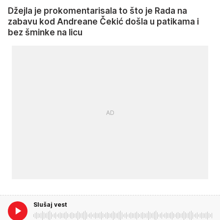
Džejla je prokomentarisala to što je Rada na
zabavu kod Andreane Čekić došla u patikama i
bez šminke na licu
Slušaj vest