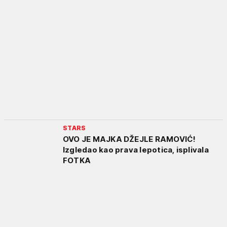
STARS
OVO JE MAJKA DŽEJLE RAMOVIĆ!
Izgledao kao prava lepotica, isplivala
FOTKA