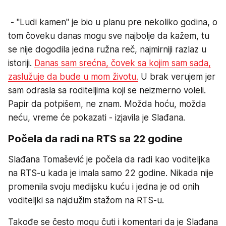
- "Ludi kamen" je bio u planu pre nekoliko godina, o
tom čoveku danas mogu sve najbolje da kažem, tu
se nije dogodila jedna ružna reč, najmirniji razlaz u
istoriji.
Danas sam srećna, čovek sa kojim sam sada,
zaslužuje da bude u mom životu.
U brak verujem jer
sam odrasla sa roditeljima koji se neizmerno voleli.
Papir da potpišem, ne znam. Možda hoću, možda
neću, vreme će pokazati - izjavila je Slađana.
Počela da radi na RTS sa 22 godine
Slađana Tomašević je počela da radi kao voditeljka
na RTS-u kada je imala samo 22 godine. Nikada nije
promenila svoju medijsku kuću i jedna je od onih
voditeljki sa najdužim stažom na RTS-u.
Takođe se često mogu čuti i komentari da je Slađana