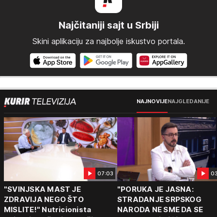
Najčitaniji sajt u Srbiji
Skini aplikaciju za najbolje iskustvo portala.
NAJNOVIJE
NAJGLEDANIJE
07:03
0
"SVINJSKA MAST JE
"PORUKA JE JASNA:
ZDRAVIJA NEGO ŠTO
STRADANJE SRPSKOG
MISLITE!" Nutricionista
NARODA NE SME DA SE