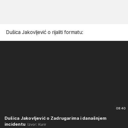
Dušica Jakovljević o rijaliti formatu:
08:40
Dušica Jakovljević o Zadrugarima i današnjem
incidentu
Izvor: Kurir