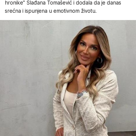
hronike" Slađana Tomašević i dodala da je danas
srećna i ispunjena u emotivnom životu.