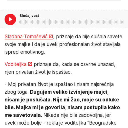
Slušaj vest
Slađana Tomašević
, priznaje da nije slušala savete
svoje majke i da je uvek profesionalan život stavljala
ispred emotivnog.
Voditeljka
priznaje da, kada se osvrne unazad,
njen privatan život je ispaštao.
- Moj privatan život je ispaštao i nisam najsrećnija
zbog toga.
Dugujem veliko izvinjenje majci,
nisam je poslušala. Nije mi žao, moje su odluke
bile. Majka mi je govorila, nisam postupila kako
me savetovala
. Nikada nije bila zadovoljna, jer
uvek može bolje - rekla je voditeljka "Beogradske