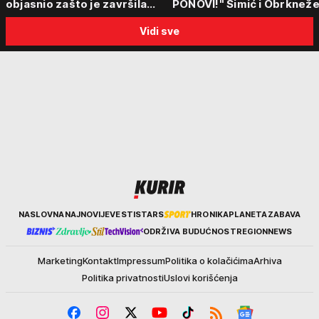
objasnio zašto je završila
PONOVI!" Simić i Obrkneže
među najzdravijim
Vučićevom govoru i
Vidi sve
namirnicama i šta obavezno
porukama jedinstva: "Od
jesti leti, a šta preskočiti
prošlosti ne možemo pobe
Kurir
NASLOVNA
NAJNOVIJE
VESTI
STARS
HRONIKA
PLANETA
ZABAVA
ODRŽIVA BUDUĆNOST
REGION
NEWS
Marketing
Kontakt
Impressum
Politika o kolačićima
Arhiva
Politika privatnosti
Uslovi korišćenja