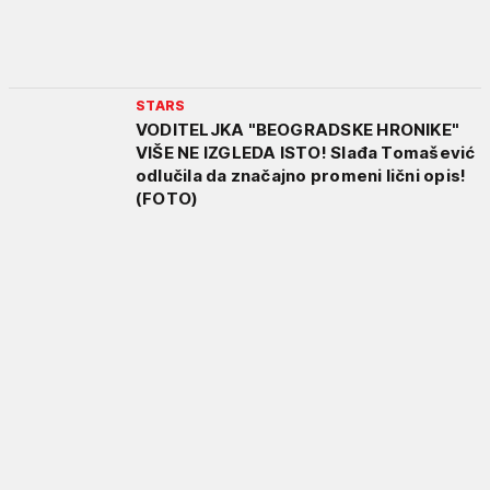
STARS
VODITELJKA "BEOGRADSKE HRONIKE"
VIŠE NE IZGLEDA ISTO! Slađa Tomašević
odlučila da značajno promeni lični opis!
(FOTO)