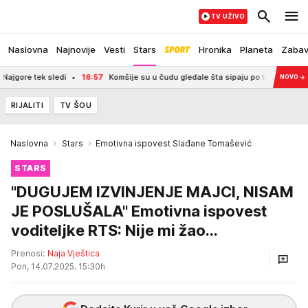
TV UŽIVO
Naslovna
Najnovije
Vesti
Stars
Hronika
Planeta
Zaba
ek sledi
16:57
Komšije su u čudu gledale šta sipaju po travi: Posle 2 nedelje
NOVO
→
RIJALITI
TV ŠOU
Naslovna
Stars
Emotivna ispovest Slađane Tomašević
STARS
"DUGUJEM IZVINJENJE MAJCI, NISAM
JE POSLUŠALA" Emotivna ispovest
voditeljke RTS: Nije mi žao...
Prenosi:
Naja Vještica
Pon, 14.07.2025. 15:30h