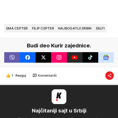
EMA CEPTER
FILIP CEPTER
NAJBOGATIJI SRBIN
SELFI
Budi deo Kurir zajednice.
1
·
Reaguj
Komentariši
Najčitaniji sajt u Srbiji