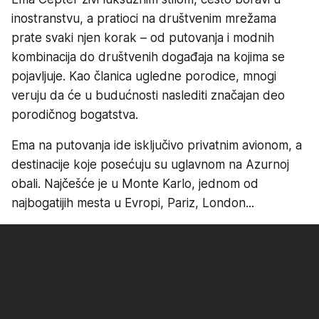
inostranstvu, a pratioci na društvenim mrežama
prate svaki njen korak – od putovanja i modnih
kombinacija do društvenih događaja na kojima se
pojavljuje. Kao članica ugledne porodice, mnogi
veruju da će u budućnosti naslediti značajan deo
porodičnog bogatstva.
Ema na putovanja ide isključivo privatnim avionom, a
destinacije koje posećuju su uglavnom na Azurnoj
obali. Najčešće je u Monte Karlo, jednom od
najbogatijih mesta u Evropi, Pariz, London...