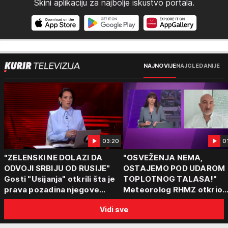
Skini aplikaciju za najbolje iskustvo portala.
NAJNOVIJE
NAJGLEDANIJE
03:20
0
"ZELENSKI NE DOLAZI DA
"OSVEŽENJA NEMA,
ODVOJI SRBIJU OD RUSIJE"
OSTAJEMO POD UDAROM
Gosti "Usijanja" otkrili šta je
TOPLOTNOG TALASA!"
prava pozadina njegove
Meteorolog RHMZ otkrio
posete Beogradu
kakvo vreme nas čeka do
Vidi sve
kraja avgusta