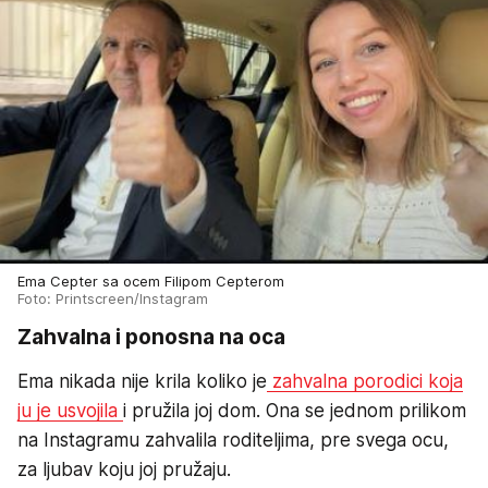
Ema Cepter sa ocem Filipom Cepterom
Foto: Printscreen/Instagram
Zahvalna i ponosna na oca
Ema nikada nije krila koliko je
zahvalna porodici koja
ju je usvojila
i pružila joj dom. Ona se jednom prilikom
na Instagramu zahvalila roditeljima, pre svega ocu,
za ljubav koju joj pružaju.