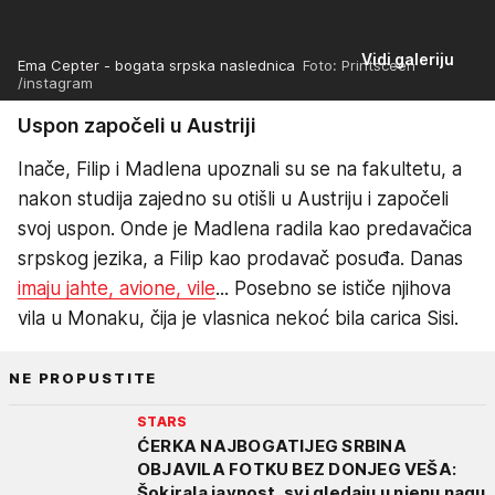
Vidi galeriju
Ema Cepter - bogata srpska naslednica
Foto: Printsceen
/instagram
Uspon započeli u Austriji
Inače, Filip i Madlena upoznali su se na fakultetu, a
nakon studija zajedno su otišli u Austriju i započeli
svoj uspon. Onde je Madlena radila kao predavačica
srpskog jezika, a Filip kao prodavač posuđa. Danas
imaju jahte, avione, vile
... Posebno se ističe njihova
vila u Monaku, čija je vlasnica nekoć bila carica Sisi.
NE PROPUSTITE
STARS
ĆERKA NAJBOGATIJEG SRBINA
OBJAVILA FOTKU BEZ DONJEG VEŠA:
Šokirala javnost, svi gledaju u njenu nagu