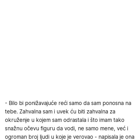
- Bilo bi ponižavajuće reći samo da sam ponosna na
tebe. Zahvalna sam i uvek ću biti zahvalna za
okruženje u kojem sam odrastala i što imam tako
snažnu očevu figuru da vodi, ne samo mene, već i
ogroman broj ljudi u koje je verovao - napisala je ona