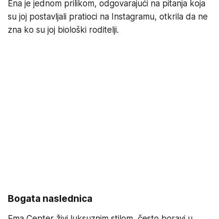
Ena je jednom prilikom, odgovarajući na pitanja koja
su joj postavljali pratioci na Instagramu, otkrila da ne
zna ko su joj biološki roditelji.
Bogata naslednica
Ema Cepter živi luksuznim stilom, često boravi u