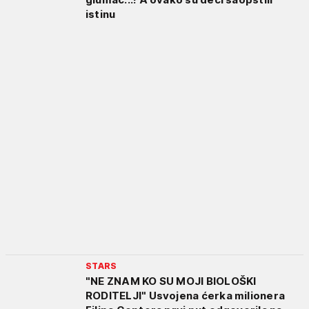
istinu
STARS
"NE ZNAM KO SU MOJI BIOLOŠKI
RODITELJI" Usvojena ćerka milionera