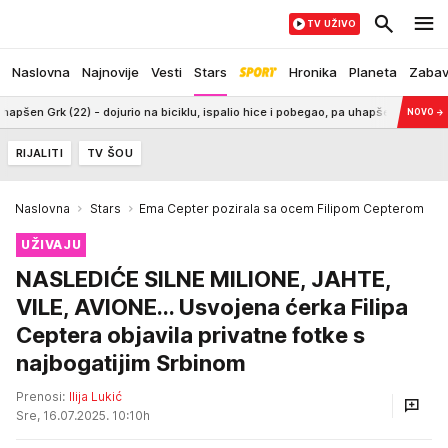
TV UŽIVO
Naslovna
Najnovije
Vesti
Stars
Hronika
Planeta
Zaba
ojurio na biciklu, ispalio hice i pobegao, pa uhapšen
0:39
AMERIKA POO
NOVO
→
RIJALITI
TV ŠOU
Naslovna
Stars
Ema Cepter pozirala sa ocem Filipom Cepterom
UŽIVAJU
NASLEDIĆE SILNE MILIONE, JAHTE,
VILE, AVIONE... Usvojena ćerka Filipa
Ceptera objavila privatne fotke s
najbogatijim Srbinom
Prenosi:
Ilija Lukić
Sre, 16.07.2025. 10:10h