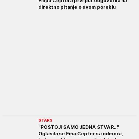
Filipa Ceptera prvi put odgovorila na
direktno pitanje o svom poreklu
STARS
"POSTOJI SAMO JEDNA STVAR..."
Oglasila se Ema Cepter sa odmora,