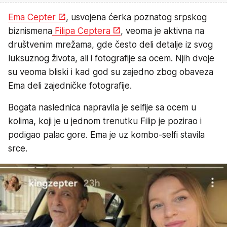
Ema Cepter
, usvojena ćerka poznatog srpskog
biznismena
Filipa Ceptera
, veoma je aktivna na
društvenim mrežama, gde često deli detalje iz svog
luksuznog života, ali i fotografije sa ocem. Njih dvoje
su veoma bliski i kad god su zajedno zbog obaveza
Ema deli zajedničke fotografije.
Bogata naslednica napravila je selfije sa ocem u
kolima, koji je u jednom trenutku Filip je pozirao i
podigao palac gore. Ema je uz kombo-selfi stavila
srce.