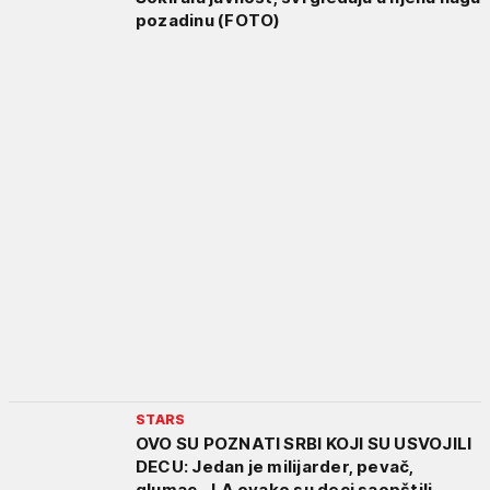
pozadinu (FOTO)
STARS
OVO SU POZNATI SRBI KOJI SU USVOJILI
DECU: Jedan je milijarder, pevač,
glumac...! A ovako su deci saopštili