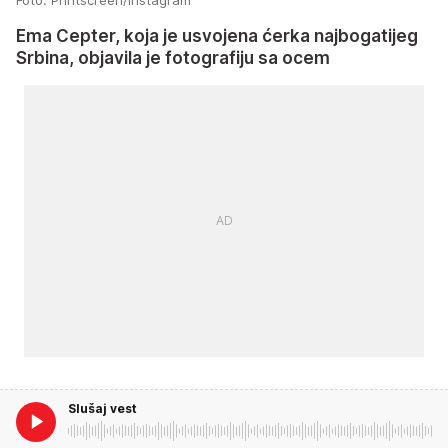
Ema Cepter, koja je usvojena ćerka najbogatijeg
Srbina, objavila je fotografiju sa ocem
Slušaj vest