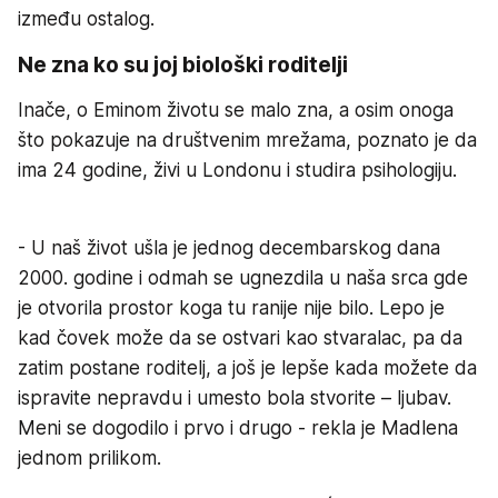
između ostalog.
Ne zna ko su joj biološki roditelji
Inače, o Eminom životu se malo zna, a osim onoga
što pokazuje na društvenim mrežama, poznato je da
ima 24 godine, živi u Londonu i studira psihologiju.
- U naš život ušla je jednog decembarskog dana
2000. godine i odmah se ugnezdila u naša srca gde
je otvorila prostor koga tu ranije nije bilo. Lepo je
kad čovek može da se ostvari kao stvaralac, pa da
zatim postane roditelj, a još je lepše kada možete da
ispravite nepravdu i umesto bola stvorite – ljubav.
Meni se dogodilo i prvo i drugo - rekla je Madlena
jednom prilikom.