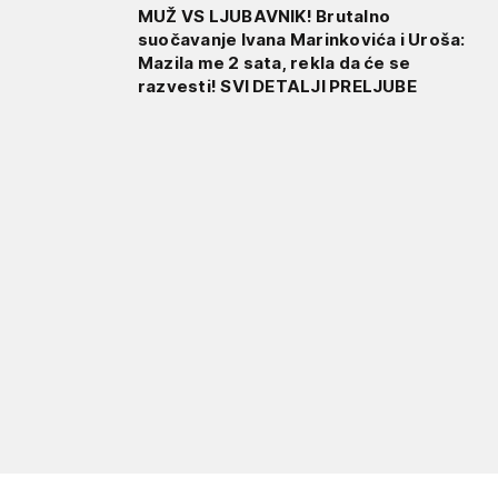
MUŽ VS LJUBAVNIK! Brutalno
suočavanje Ivana Marinkovića i Uroša:
Mazila me 2 sata, rekla da će se
razvesti! SVI DETALJI PRELJUBE