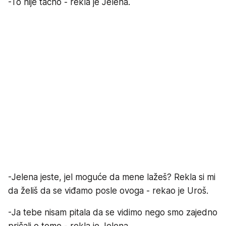
-To nije tačno - rekla je Jelena.
-Jelena jeste, jel moguće da mene lažeš? Rekla si mi
da želiš da se viđamo posle ovoga - rekao je Uroš.
-Ja tebe nisam pitala da se vidimo nego smo zajedno
pričali o tome - rekla je Jelena.