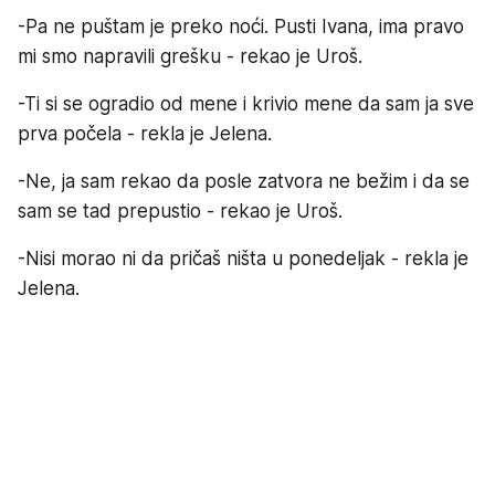
-Pa ne puštam je preko noći. Pusti Ivana, ima pravo
mi smo napravili grešku - rekao je Uroš.
-Ti si se ogradio od mene i krivio mene da sam ja sve
prva počela - rekla je Jelena.
-Ne, ja sam rekao da posle zatvora ne bežim i da se
sam se tad prepustio - rekao je Uroš.
-Nisi morao ni da pričaš ništa u ponedeljak - rekla je
Jelena.