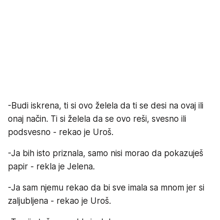
-Budi iskrena, ti si ovo želela da ti se desi na ovaj ili
onaj način. Ti si želela da se ovo reši, svesno ili
podsvesno - rekao je Uroš.
-Ja bih isto priznala, samo nisi morao da pokazuješ
papir - rekla je Jelena.
-Ja sam njemu rekao da bi sve imala sa mnom jer si
zaljubljena - rekao je Uroš.