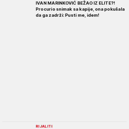
IVAN MARINKOVIĆ BEŽAO IZ ELITE?!
Procurio snimak sa kapije, ona pokušala
da ga zadrži: Pusti me, idem!
RIJALITI