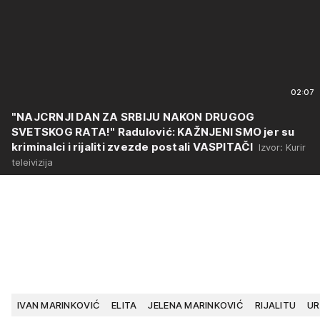
02:07
"NAJCRNJI DAN ZA SRBIJU NAKON DRUGOG
SVETSKOG RATA!" Radulović: KAŽNJENI SMO jer su
kriminalci i rijaliti zvezde postali VASPITAČI
Izvor: Kurir
teleivizija
IVAN MARINKOVIĆ
ELITA
JELENA MARINKOVIĆ
RIJALITU
UR