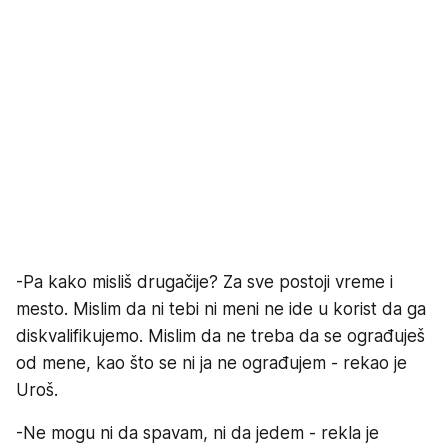
-Pa kako misliš drugačije? Za sve postoji vreme i
mesto. Mislim da ni tebi ni meni ne ide u korist da ga
diskvalifikujemo. Mislim da ne treba da se ograđuješ
od mene, kao što se ni ja ne ograđujem - rekao je
Uroš.
-Ne mogu ni da spavam, ni da jedem - rekla je