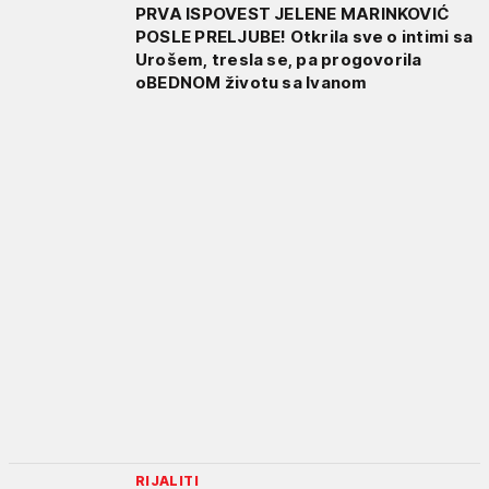
PRVA ISPOVEST JELENE MARINKOVIĆ
POSLE PRELJUBE! Otkrila sve o intimi sa
Urošem, tresla se, pa progovorila
oBEDNOM životu sa Ivanom
RIJALITI