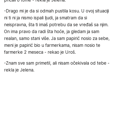
-Drago mi je da si odmah pustila kosu. U ovoj situaciji
ni ti ni ja nismo ispali ljudi, ja smatram da si
neispravna, šta ti imaš potrebu da se vređaš sa njim.
On ima pravo da radi šta hoće, ja gledam ja sam
realan, samo stani više. Ja sam papirić nosio za sebe,
meni je papirić bio u farmerkama, nisam nosio te
farmerke 2 meseca - rekao je Uroš.
-Znam sve sam primetil, ali nisam očekivala od tebe -
rekla je Jelena.