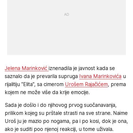
Jelena Marinković
iznenadila je javnost kada se
saznalo da je prevarila supruga
Ivana Marinkovića
u
rijalitiju "Elita", sa cimerom
Urošem Rajačićem
, prema
kojem ne može više da krije emocije.
Sada je došlo i do njihovog prvog suočanavanja,
prilikom kojeg su prštale strasti na sve strane. Naime
Uroš ju je mazio po nogama, pa i po kosi, dok je ona,
ako je suditi poo njenoj reakciji, u tome uživala.