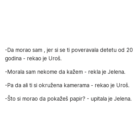
-Da morao sam , jer si se ti poveravala detetu od 20
godina - rekao je Uroš.
-Morala sam nekome da kažem - rekla je Jelena.
-Pa da ali ti si okružena kamerama - rekao je Uroš.
-Što si morao da pokažeš papir? - upitala je Jelena.