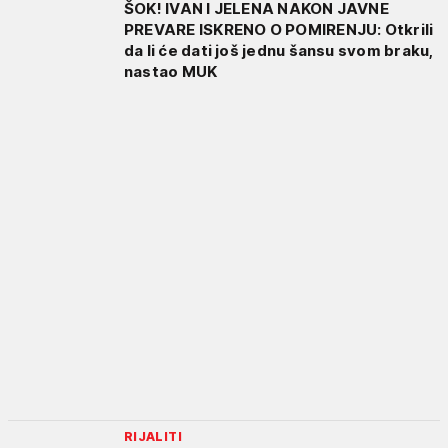
ŠOK! IVAN I JELENA NAKON JAVNE
PREVARE ISKRENO O POMIRENJU: Otkrili
da li će dati još jednu šansu svom braku,
nastao MUK
RIJALITI