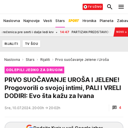
TV UŽIVO
Naslovna
Najnovije
Vesti
Stars
Hronika
Planeta
Zaba
e smrti i dalje ledi krv
14:47
PARTIZAN PREDSTAVIO BABU! Crno-beli dobili ve
NOVO
→
RIJALITI
TV ŠOU
Naslovna
Stars
Rijaliti
Prvo suočavanje Jelene i Uroša
ODLEPILI JEDNO ZA DRUGIM
PRVO SUOČAVANJE UROŠA I JELENE!
Progovorili o svojoj intimi, PALI I VRELI
DODIRI: Evo šta kažu za Ivana
4
Sre, 10.07.2024. 20:00h
→ 20:02h
Dodajte Kurir u vaš Google izbor