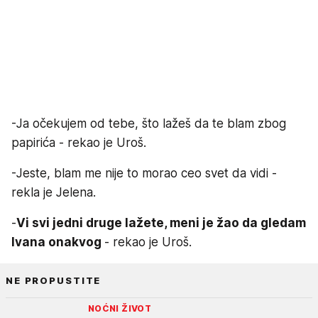
-Ja očekujem od tebe, što lažeš da te blam zbog
papirića - rekao je Uroš.
-Jeste, blam me nije to morao ceo svet da vidi -
rekla je Jelena.
-
Vi svi jedni druge lažete, meni je žao da gledam
Ivana onakvog
- rekao je Uroš.
NE PROPUSTITE
NOĆNI ŽIVOT