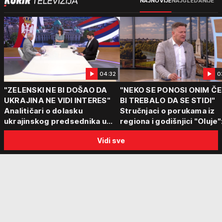
NAJNOVIJE
NAJGLEDANIJE
04:32
0
"ZELENSKI NE BI DOŠAO DA
"NEKO SE PONOSI ONIM Č
UKRAJINA NE VIDI INTERES"
BI TREBALO DA SE STIDI"
Analitičari o dolasku
Stručnjaci o porukama iz
ukrajinskog predsednika u
regiona i godišnjici "Oluje"
Beograd: "Srbija može da
"Ponos na stradanje je
Vidi sve
razgovara sa svima"
anticivilizacijska poruka"