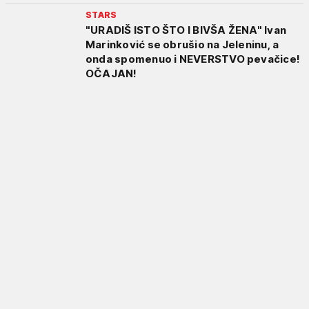
STARS
"URADIŠ ISTO ŠTO I BIVŠA ŽENA" Ivan
Marinković se obrušio na Jeleninu, a
onda spomenuo i NEVERSTVO pevačice!
OČAJAN!