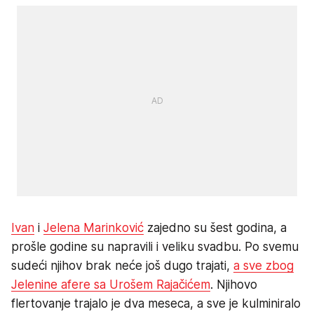
Ivan
i
Jelena Marinković
zajedno su šest godina, a
prošle godine su napravili i veliku svadbu. Po svemu
sudeći njihov brak neće još dugo trajati,
a sve zbog
Jelenine afere sa Urošem Rajačićem
. Njihovo
flertovanje trajalo je dva meseca, a sve je kulminiralo