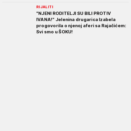
RIJALITI
"NJENI RODITELJI SU BILI PROTIV
IVANA!" Jelenina drugarica Izabela
progovorila o njenoj aferi sa Rajačićem:
Svi smo u ŠOKU!