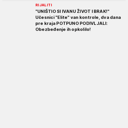
RIJALITI
"UNIŠTIO SI IVANU ŽIVOT I BRAK!"
Učesnici "Elite" van kontrole, dva dana
pre kraja POTPUNO PODIVLJALI:
Obezbeđenje ih opkolilo!