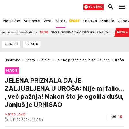
TV UŽIVO
Naslovna
Najnovije
Vesti
Stars
Hronika
Planeta
Zaba
na po kvadratu
15:26
ŠEST GODINA BEZ ISIDORE BJELICE Dok su je mnogi zabor
NOVO
→
RIJALITI
TV ŠOU
Naslovna
Stars
Rijaliti
Jelena priznala da je zaljubljena u Uroša
HAOS
JELENA PRIZNALA DA JE
ZALJUBLJENA U UROŠA: Nije mi falio...
, već pažnja! Nakon što je ogolila dušu,
Janjuš je URNISAO
Marko Jović
19
Čet, 11.07.2024. 16:23h