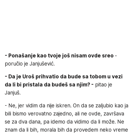
- Ponašanje kao tvoje još nisam ovde sreo
-
poručio je Janjušević.
- Da je Uroš prihvatio da bude sa tobom u vezi
da li bi pristala da budeš sa njim? -
pitao je
Janjuš.
- Ne, jer vidim da nije iskren. On da se zaljubio kao ja
bili bismo verovatno zajedno, ali ne ovde, završava
se za dva dana, pa idemo da vidimo da li može. Ne
znam da li bih, morala bih da provedem neko vreme