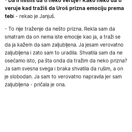
- Da li misliš da ti neko veruje? Kako neko da ti
veruje kad tražiš da Uroš prizna emociju prema
teb
i - rekao je Janjuš.
- To nije traženje da nešto prizna. Rekla sam da
smatram da on nema iste emocije kao ja, a traži se
da ja kažem da sam zaljubljena. Ja jesam verovatno
zaljubljena i zato sam to uradila. Shvatila sam da ne
osećamo isto, pa šta onda da tražim da neko prizna?
Ja sam svesna svega i braka shvatila da rušim, a on
je slobodan. Ja sam to verovatno napravila jer sam
zaljubljena - pričala je ona.