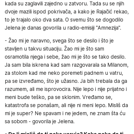
kada su zaglavili zajedno u zatvoru. Tada su se njih
dvoje mazili ispod pokrivača, a kako je Rajačić rekao,
to je trajalo oko dva sata. O svemu što se dogodilo
Jelena je danas govorila u radio-emisiji "Amnezija".
- Žao mi je naravno, svega što se desilo i što je
stavljen u takvu situaciju. Žao mi je što sam
osramotila njega i sebe, žao mi je što se tako desilo.
Ja sam bila iskrena kad sam razgovarala sa Milanom,
za stolom kad me neko poremeti padnem u vatru,
pa se izvređamo, što je užasno. Ja bih trebala da ga
razumem, ali me isprovocira. Nije lepo i nije prijatno i
meni bude teško, pa se sklonim. Vređamo se,
katastrofa se ponašam, ali nije ni meni lepo. Misliš da
mi je super? Ne spavam i ne jedem, ne znam šta ću
sa sobom - govorila je Jelena.