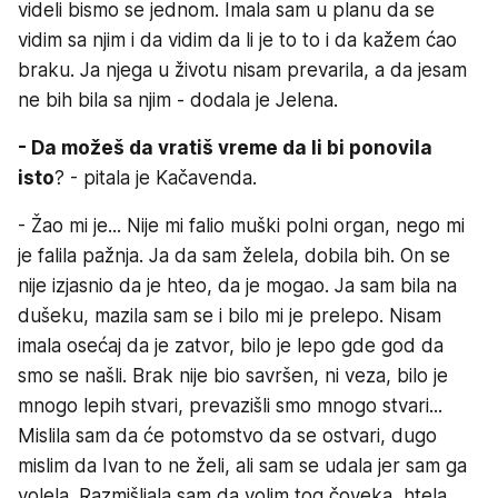
videli bismo se jednom. Imala sam u planu da se
vidim sa njim i da vidim da li je to to i da kažem ćao
braku. Ja njega u životu nisam prevarila, a da jesam
ne bih bila sa njim - dodala je Jelena.
- Da možeš da vratiš vreme da li bi ponovila
isto
? - pitala je Kačavenda.
- Žao mi je... Nije mi falio muški polni organ, nego mi
je falila pažnja. Ja da sam želela, dobila bih. On se
nije izjasnio da je hteo, da je mogao. Ja sam bila na
dušeku, mazila sam se i bilo mi je prelepo. Nisam
imala osećaj da je zatvor, bilo je lepo gde god da
smo se našli. Brak nije bio savršen, ni veza, bilo je
mnogo lepih stvari, prevazišli smo mnogo stvari...
Mislila sam da će potomstvo da se ostvari, dugo
mislim da Ivan to ne želi, ali sam se udala jer sam ga
volela. Razmišljala sam da volim tog čoveka, htela