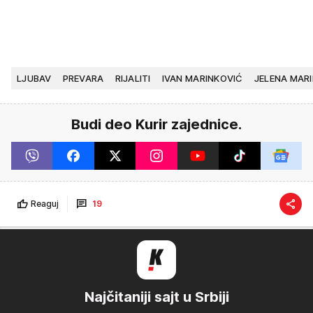
LJUBAV
PREVARA
RIJALITI
IVAN MARINKOVIĆ
JELENA MAR
Budi deo Kurir zajednice.
Reaguj
19
Najčitaniji sajt u Srbiji