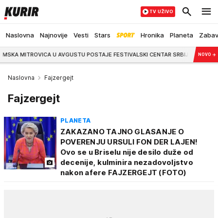
TV UŽIVO
Naslovna
Najnovije
Vesti
Stars
Hronika
Planeta
Zaba
A MITROVICA U AVGUSTU POSTAJE FESTIVALSKI CENTAR SRBIJE: Četiri velike man
NOVO
→
Naslovna
Fajzergejt
Fajzergejt
PLANETA
ZAKAZANO TAJNO GLASANJE O
POVERENJU URSULI FON DER LAJEN!
Ovo se u Briselu nije desilo duže od
decenije, kulminira nezadovoljstvo
nakon afere FAJZERGEJT (FOTO)