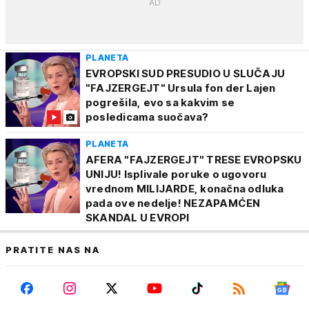
PLANETA
EVROPSKI SUD PRESUDIO U SLUČAJU
"FAJZERGEJT" Ursula fon der Lajen
pogrešila, evo sa kakvim se
posledicama suočava?
PLANETA
AFERA "FAJZERGEJT" TRESE EVROPSKU
UNIJU! Isplivale poruke o ugovoru
vrednom MILIJARDE, konačna odluka
pada ove nedelje! NEZAPAMĆEN
SKANDAL U EVROPI
PRATITE NAS NA