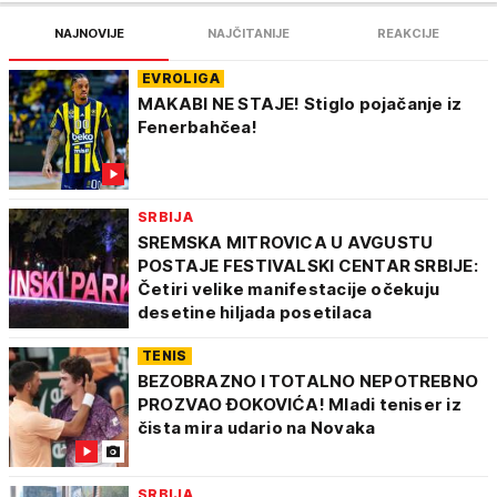
NAJNOVIJE
NAJČITANIJE
REAKCIJE
EVROLIGA
MAKABI NE STAJE! Stiglo pojačanje iz
Fenerbahčea!
SRBIJA
SREMSKA MITROVICA U AVGUSTU
POSTAJE FESTIVALSKI CENTAR SRBIJE:
Četiri velike manifestacije očekuju
desetine hiljada posetilaca
TENIS
BEZOBRAZNO I TOTALNO NEPOTREBNO
PROZVAO ĐOKOVIĆA! Mladi teniser iz
čista mira udario na Novaka
SRBIJA