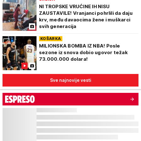
NI TROPSKE VRUĆINE IH NISU
ZAUSTAVILE! Vranjanci pohrlili da daju
krv, među davaocima žene i muškarci
svih generacija
KOŠARKA
MILIONSKA BOMBA IZ NBA! Posle
sezone iz snova dobio ugovor težak
73.000.000 dolara!
Sve najnovije vesti