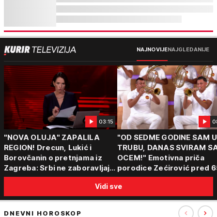
NAJNOVIJE
NAJGLEDANIJE
03:15
0
"NOVA OLUJA" ZAPALILA
"OD SEDME GODINE SAM 
REGION! Drecun, Lukić i
TRUBU, DANAS SVIRAM S
Borovčanin o pretnjama iz
OCEM!" Emotivna priča
Zagreba: Srbi ne zaboravljaju
porodice Zećirović pred 6
progon
Sabor trubača u Guči
Vidi sve
DNEVNI HOROSKOP