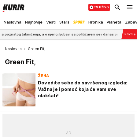
TV UŽIVO
Naslovna
Najnovije
Vesti
Stars
Hronika
Planeta
Zaba
atog takmičenja, a o njenoj ljubavi sa političarem se i danas priča
6:05
NOVO
→
Naslovna
Green Fit,
Green Fit,
ŽENA
Dovedite sebe do savršenog izgleda:
Važna je i pomoć koja će vam sve
olakšati!