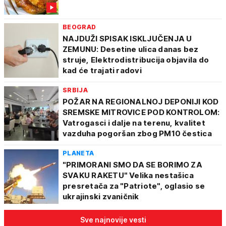
BEOGRAD
NAJDUŽI SPISAK ISKLJUČENJA U
ZEMUNU: Desetine ulica danas bez
struje, Elektrodistribucija objavila do
kad će trajati radovi
SRBIJA
POŽAR NA REGIONALNOJ DEPONIJI KOD
SREMSKE MITROVICE POD KONTROLOM:
Vatrogasci i dalje na terenu, kvalitet
vazduha pogoršan zbog PM10 čestica
PLANETA
"PRIMORANI SMO DA SE BORIMO ZA
SVAKU RAKETU" Velika nestašica
presretača za "Patriote", oglasio se
ukrajinski zvaničnik
Sve najnovije vesti