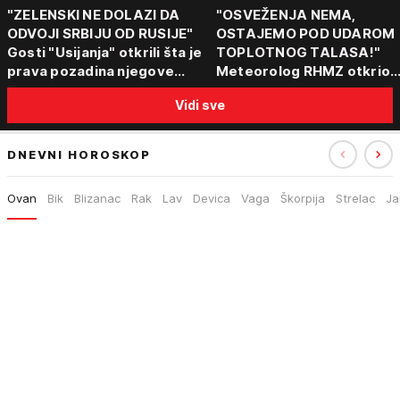
"ZELENSKI NE DOLAZI DA
"OSVEŽENJA NEMA,
ODVOJI SRBIJU OD RUSIJE"
OSTAJEMO POD UDAROM
Gosti "Usijanja" otkrili šta je
TOPLOTNOG TALASA!"
prava pozadina njegove
Meteorolog RHMZ otkrio
posete Beogradu
kakvo vreme nas čeka do
Vidi sve
kraja avgusta
DNEVNI HOROSKOP
Ovan
Bik
Blizanac
Rak
Lav
Devica
Vaga
Škorpija
Strelac
Ja