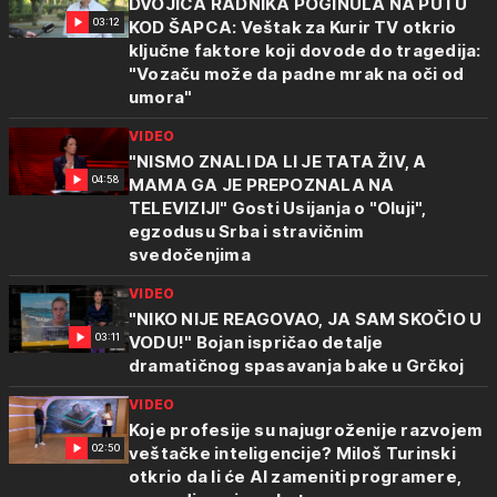
DVOJICA RADNIKA POGINULA NA PUTU
03:12
KOD ŠAPCA: Veštak za Kurir TV otkrio
ključne faktore koji dovode do tragedija:
"Vozaču može da padne mrak na oči od
umora"
VIDEO
"NISMO ZNALI DA LI JE TATA ŽIV, A
04:58
MAMA GA JE PREPOZNALA NA
TELEVIZIJI" Gosti Usijanja o "Oluji",
egzodusu Srba i stravičnim
svedočenjima
VIDEO
"NIKO NIJE REAGOVAO, JA SAM SKOČIO U
03:11
VODU!" Bojan ispričao detalje
dramatičnog spasavanja bake u Grčkoj
VIDEO
Koje profesije su najugroženije razvojem
02:50
veštačke inteligencije? Miloš Turinski
otkrio da li će AI zameniti programere,