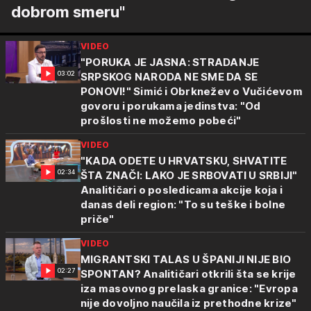
dobrom smeru"
VIDEO
"PORUKA JE JASNA: STRADANJE
03:02
SRPSKOG NARODA NE SME DA SE
PONOVI!" Simić i Obrknežev o Vučićevom
govoru i porukama jedinstva: "Od
prošlosti ne možemo pobeći"
VIDEO
"KADA ODETE U HRVATSKU, SHVATITE
02:34
ŠTA ZNAČI: LAKO JE SRBOVATI U SRBIJI"
Analitičari o posledicama akcije koja i
danas deli region: "To su teške i bolne
priče"
VIDEO
MIGRANTSKI TALAS U ŠPANIJI NIJE BIO
02:27
SPONTAN? Analitičari otkrili šta se krije
iza masovnog prelaska granice: "Evropa
nije dovoljno naučila iz prethodne krize"