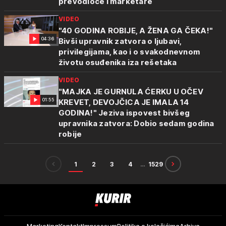
prevodioce i marketare
VIDEO
"40 GODINA ROBIJE, A ŽENA GA ČEKA!"
04:36
Bivši upravnik zatvora o ljubavi,
privilegijama, kao i o svakodnevnom
životu osuđenika iza rešetaka
VIDEO
"MAJKA JE GURNULA ĆERKU U OČEV
01:55
KREVET, DEVOJČICA JE IMALA 14
GODINA!" Jeziva ispovest bivšeg
upravnika zatvora: Dobio sedam godina
robije
1
2
3
4
…
1529
Kurir