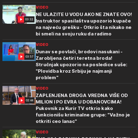
VIDEO
NE ULAZITE U VODU AKO NE ZNATE OVO!
03:32
Instruktor spasilaštva upozorio kupače
na najveću grešku - Otkrio šta nikako ne
bi smeli na svoju ruku da radimo
VIDEO
Dunav se povlači, brodovi nasukani -
03:57
Zarobljena četiri teretna broda!
Stručnjak upozorio na posledice suše:
"Plovidba kroz Srbiju je najmanji
problem"
VIDEO
ZAPLENJENA DROGA VREDNA VIŠE OD
02:44
MILION I PO EVRA U DOBANOVCIMA!
Pukovnik za Kurir TV otkrio kako
funkcionišu kriminalne grupe: "Važno je
otkriti ceo lanac"
VIDEO