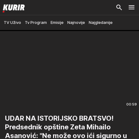
TV Uživo
Tv Program
Emisije
Najnovije
Najgledanije
00:59
UDAR NA ISTORIJSKO BRATSVO!
Predsednik opštine Zeta Mihailo
Asanović: "Ne može ovo ići sigurno u