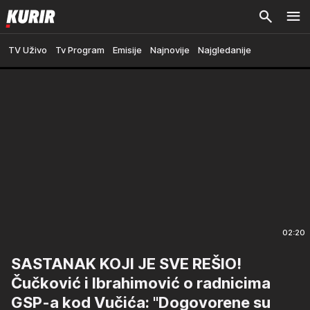
TV Uživo
Tv Program
Emisije
Najnovije
Najgledanije
02:20
SASTANAK KOJI JE SVE REŠIO!
Čučković i Ibrahimović o radnicima
GSP-a kod Vučića: "Dogovorene su