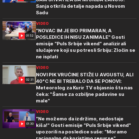
Sanja otkrila detalje napada u Novom
Sadu
VIDEO
"NOVAC IM JE BIO PRIMARAN, A
01:52
POSLEDICE IH NISU ZANIMALE" Gosti
emisije "Puls Srbije vikend" analizirali
slučajeve koji su potresli Srbiju: Zločin se
ne isplati
VIDEO
NOVI PIK VRUĆINE STIŽE U AVGUSTU, ALI
02:31
40°C NE BI TREBALO DA SE PONOVI:
Meteorolog za Kurir TV objasnio šta nas
čeka: "Šanse za ozbiljne padavine su
male"
VIDEO
"Ne možemo da izdržimo, nedostaje
01:30
kiša!" Gosti emisije "Puls Srbije vikend"
upozorili na posledice suše: "Moramo
racionalno da koristimo resurse"