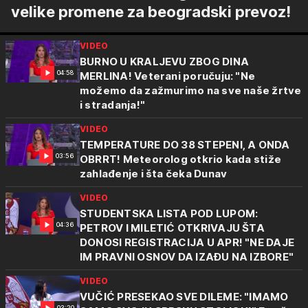
velike promene za beogradski prevoz!
VIDEO
BURNO U KRALJEVU ZBOG DINA
04:58
MERLINA! Veterani poručuju: "Ne
možemo da zažmurimo na sve naše žrtve
i stradanja!"
VIDEO
TEMPERATURE DO 38 STEPENI, A ONDA
03:56
OBRRT! Meteorolog otkrio kada stiže
zahlađenje i šta čeka Dunav
VIDEO
STUDENTSKA LISTA POD LUPOM:
04:36
PETROV I MILETIĆ OTKRIVAJU ŠTA
DONOSI REGISTRACIJA U APR! "NE DAJE
IM PRAVNI OSNOV DA IZAĐU NA IZBORE"
VIDEO
VUČIĆ PRESEKAO SVE DILEME: "IMAMO
03:20