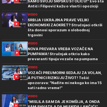
SAMO SVOJU SRPSKU STOLICU!" Evo šta
Antić i Filipović kažu o vlasti i opoziciji
VIDEO
SRBIJA I UKRAJINA PRAVE VELIKI
04:46
EKONOMSKI ZAOKRET? Stručnjaci otkrili
šta donosi sporazum o slobodnoj
trgovini
VIDEO
NOVA PREVARA VREBA VOZAČE NA
04:12
PUMPAMA! Stručnjak otkrio kako
prevaranti tipuju vozače na pumpama
VIDEO
VOZAČI PREUMORNI SEDAJU ZA VOLAN,
02:53
A PUTNICI RIZIKUJU ŽIVOT! Tošić
upozorava: "Nađite mi nekoga ko ima 15
sati radno vreme!"
VIDEO
"MISLILA SAM DA JE KOMŠIJA, A ONDA
03:59
SAM SHVATILA DA MI SKIDA LANČIĆ!"