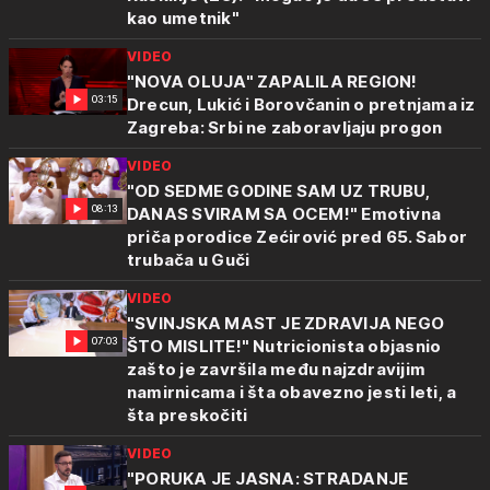
kao umetnik"
VIDEO
"NOVA OLUJA" ZAPALILA REGION!
03:15
Drecun, Lukić i Borovčanin o pretnjama iz
Zagreba: Srbi ne zaboravljaju progon
VIDEO
"OD SEDME GODINE SAM UZ TRUBU,
08:13
DANAS SVIRAM SA OCEM!" Emotivna
priča porodice Zećirović pred 65. Sabor
trubača u Guči
VIDEO
"SVINJSKA MAST JE ZDRAVIJA NEGO
07:03
ŠTO MISLITE!" Nutricionista objasnio
zašto je završila među najzdravijim
namirnicama i šta obavezno jesti leti, a
šta preskočiti
VIDEO
"PORUKA JE JASNA: STRADANJE