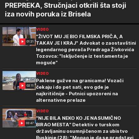
PREPREKA, Stručnjaci otkrili šta stoji
iza novih poruka iz Brisela
VIDEO
"ŽIVOT MU JE BIO FILMSKA PRIČA, A
01:21
TAKAV JE I KRAJ" Advokat o zaostavštini
legendarnog pevača Predraga Živkovića
Tozovca: "Isključenje iz testamenta je
moguće"
VIDEO
Paklene gužve na granicama! Vozači
02:11
čekaju i do pet sati, evo gde je
najkritičnije - Putnici upozoreni na
alternativne prelaze
VIDEO
"NIJE BILA NEKO KO JE NASUMIČNO
03:47
BIRAO MESTA" Detektiv o turskom
državljaninu osumnjičenom za ubistvo
Ruskinje (28): "Mogao je da se predstavi