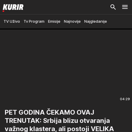
TV Uživo
Tv Program
Emisije
Najnovije
Najgledanije
04:29
PET GODINA ČEKAMO OVAJ
TRENUTAK: Srbija blizu otvaranja
važnog klastera, ali postoji VELIKA