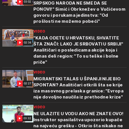
03:02
SRPSKOG NARODA NE SME DA SE
PONOVI!" Simić i Obrknežev o Vučićevom
govoru i porukama jedinstva: "Od
prošlosti ne možemo pobeći"
VIDEO
"KADA ODETE U HRVATSKU, SHVATITE
02:34
ŠTA ZNAČI: LAKO JE SRBOVATI U SRBIJI"
Analitičari o posledicama akcije koja i
danas deli region: "To su teške i bolne
priče"
VIDEO
MIGRANTSKI TALAS U ŠPANIJI NIJE BIO
02:27
SPONTAN? Analitičari otkrili šta se krije
iza masovnog prelaska granice: "Evropa
nije dovoljno naučila iz prethodne krize"
VIDEO
NE ULAZITE U VODU AKO NE ZNATE OVO!
03:32
Instruktor spasilaštva upozorio kupače
na najveću grešku - Otkrio šta nikako ne