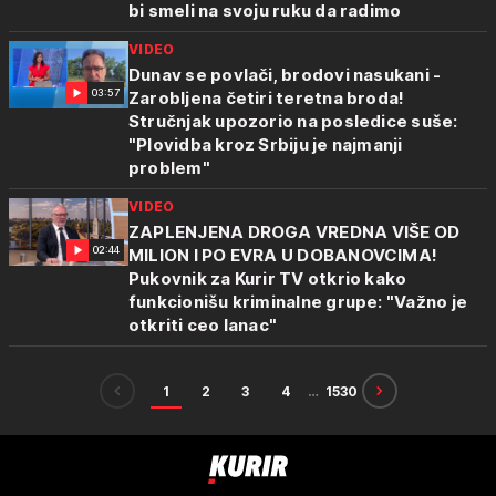
bi smeli na svoju ruku da radimo
VIDEO
Dunav se povlači, brodovi nasukani -
03:57
Zarobljena četiri teretna broda!
Stručnjak upozorio na posledice suše:
"Plovidba kroz Srbiju je najmanji
problem"
VIDEO
ZAPLENJENA DROGA VREDNA VIŠE OD
02:44
MILION I PO EVRA U DOBANOVCIMA!
Pukovnik za Kurir TV otkrio kako
funkcionišu kriminalne grupe: "Važno je
otkriti ceo lanac"
1
2
3
4
…
1530