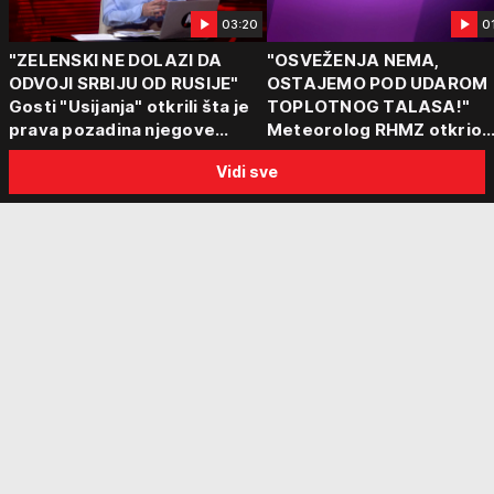
03:20
0
"ZELENSKI NE DOLAZI DA
"OSVEŽENJA NEMA,
ODVOJI SRBIJU OD RUSIJE"
OSTAJEMO POD UDAROM
Gosti "Usijanja" otkrili šta je
TOPLOTNOG TALASA!"
prava pozadina njegove
Meteorolog RHMZ otkrio
posete Beogradu
kakvo vreme nas čeka do
Vidi sve
kraja avgusta