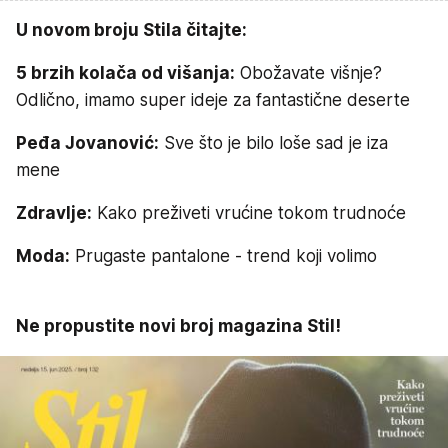
U novom broju Stila čitajte:
5 brzih kolača od višanja:
Obožavate višnje?
Odlično, imamo super ideje za fantastične deserte
Peđa Jovanović:
Sve što je bilo loše sad je iza
mene
Zdravlje:
Kako preživeti vrućine tokom trudnoće
Moda:
Prugaste pantalone - trend koji volimo
Ne propustite novi broj magazina Stil!