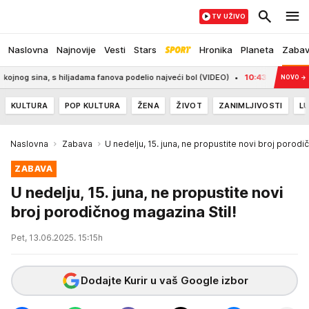
TV UŽIVO
Naslovna
Najnovije
Vesti
Stars
Hronika
Planeta
Zaba
ina, s hiljadama fanova podelio najveći bol (VIDEO)
10:43
ISPLIVALI DETALJI
NOVO
→
KULTURA
POP KULTURA
ŽENA
ŽIVOT
ZANIMLJIVOSTI
LU
Naslovna
Zabava
U nedelju, 15. juna, ne propustite novi broj porodi
ZABAVA
U nedelju, 15. juna, ne propustite novi
broj porodičnog magazina Stil!
Pet, 13.06.2025. 15:15h
Dodajte Kurir u vaš Google izbor