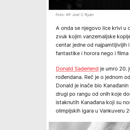
Foto: AP Joel C Ryan
A onda se njegovo lice krivi u o
zvuk kojim vanzemaljske kopije
centar jedne od najpamtljivijih 
fantastike i horora nego i film
Donald Saderlend
je umro 20. 
rođendana. Reč je o jednom od 
Donald je inače bio Kanađanin 
drugi po rangu od onih koje do
istaknutih Kanađana koji su no
olimpijskih igara u Vankuveru 2