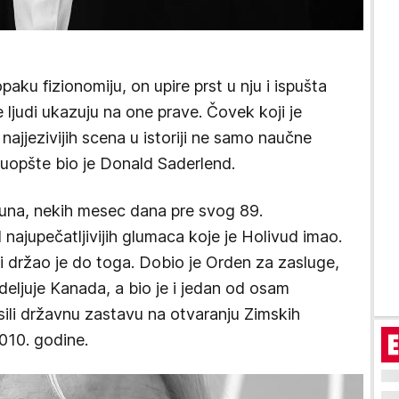
paku fizionomiju, on upire prst u nju i ispušta
 ljudi ukazuju na one prave. Čovek koji je
i najjezivijih scena u istoriji ne samo naučne
a uopšte bio je Donald Saderlend.
juna, nekih mesec dana pre svog 89.
najupečatljivijih glumaca koje je Holivud imao.
i držao je do toga. Dobio je Orden za zasluge,
deljuje Kanada, a bio je i jedan od osam
sili državnu zastavu na otvaranju Zimskih
010. godine.