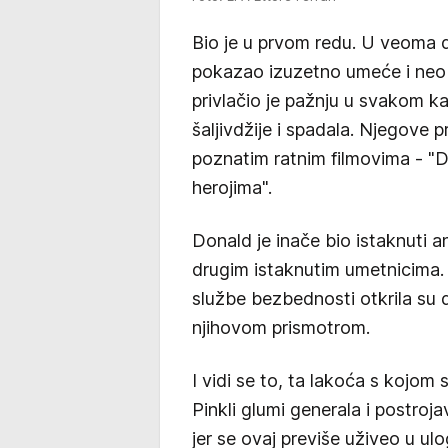
Bio je u prvom redu. U veoma dug
pokazao izuzetno umeće i neob
privlačio je pažnju u svakom ka
šaljivdžije i spadala. Njegove p
poznatim ratnim filmovima - "Dv
herojima".
Donald je inače bio istaknuti an
drugim istaknutim umetnicima
službe bezbednosti otkrila su
njihovom prismotrom.
I vidi se to, ta lakoća s kojo
Pinkli glumi generala i postroja
jer se ovaj previše uživeo u ul