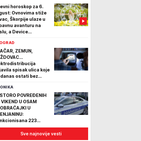
evni horoskop za 6.
gust: Ovnovima stiže
vac, Škorpije ulaze u
ubavnu avanturu na
slu, a Device...
OGRAD
AČAR, ZEMUN,
ŽDOVAC...
ektrodistribucija
javila spisak ulica koje
 danas ostati bez
ruje, najduža lista
ONIKA
ključenja na Rakovici
STORO POVREĐENIH
 VIKEND U OSAM
OBRAĆAJKI U
ENJANINU:
nkcionisana 223
ekršaja, isključeno 36
anih vozača, kao i troje
Sve najnovije vesti
ogiranih