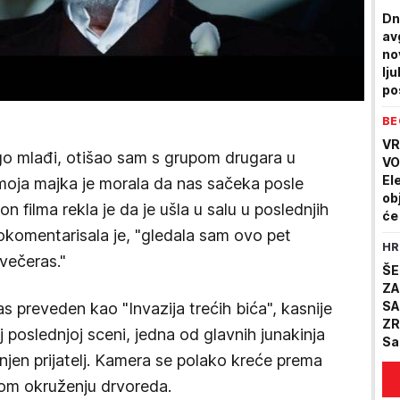
Dn
av
no
lj
po
BE
VR
o mlađi, otišao sam s grupom drugara u
VO
El
moja majka je morala da nas sačeka posle
ob
on filma rekla je da je ušla u salu u poslednjih
će
rokomentarisala je, "gledala sam ovo pet
st
HR
is
večeras."
ŠE
ZA
SA
nas preveden kao "Invazija trećih bića", kasnije
ZR
j poslednjoj sceni, jedna od glavnih junakinja
Sa
e njen prijatelj. Kamera se polako kreće prema
pr
pij
nom okruženju drvoreda.
dr