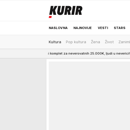
NASLOVNA
NAJNOVIJE
VESTI
STARS
Kultura
Pop kultura
Žena
Život
Zaniml
ODRŽIVA BUDUĆNOST
REGION
NEWS
eno-zlatni komplet za neverovatnih 25.000€, ljudi u neverici!
6:09
DUŠAN VLA