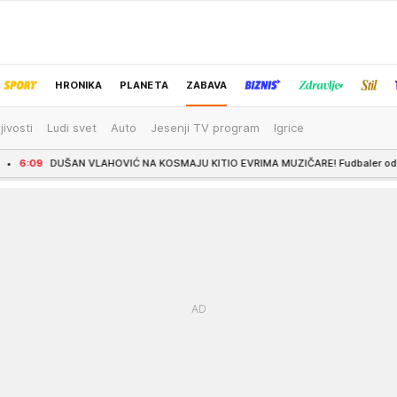
HRONIKA
PLANETA
ZABAVA
jivosti
Ludi svet
Auto
Jesenji TV program
Igrice
IZBOR UREDNIKA
HOVIĆ NA KOSMAJU KITIO EVRIMA MUZIČARE! Fudbaler odmor provodi u Srbiji, a od 