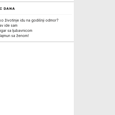
C DANA
ko životinje idu na godišnji odmor?
Lav ide sam
igar sa ljubavnicom
Majmun sa ženom!