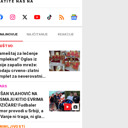
ATITE NAS NA
NAJNOVIJE
NAJČITANIJE
REAKCIJE
UŠTVO
ameštaj za lečenje
mpleksa!" Oglas iz
bije zapalio mreže:
odaju crveno-zlatni
mplet za neverovatnih
.000€, ljudi u neverici!
ARS
ŠAN VLAHOVIĆ NA
SMAJU KITIO EVRIMA
ZIČARE! Fudbaler
mor provodi u Srbiji, a
 Vanje ni traga, ni glasa
Evo s kim je bio društvu,
NIMLJIVOSTI
i su ga odali FOTO