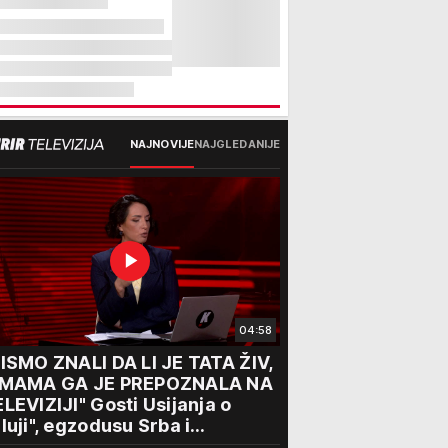
NAJNOVIJE
NAJGLEDANIJE
04:58
ISMO ZNALI DA LI JE TATA ŽIV,
 MAMA GA JE PREPOZNALA NA
LEVIZIJI" Gosti Usijanja o
luji", egzodusu Srba i
travičnim svedočenjima