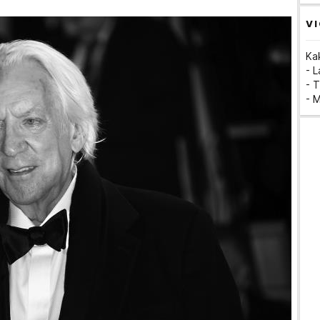
VI
Ka
- 
- T
- 