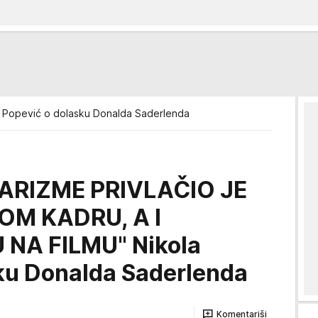
a Popević o dolasku Donalda Saderlenda
ARIZME PRIVLAČIO JE
OM KADRU, A I
NA FILMU" Nikola
ku Donalda Saderlenda
Komentariši