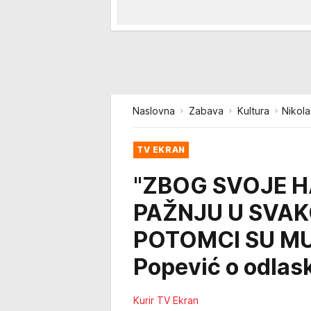
Naslovna
Zabava
Kultura
Nikol
TV EKRAN
"ZBOG SVOJE H
PAŽNJU U SVAK
POTOMCI SU MU 
Popević o odlas
Kurir TV Ekran