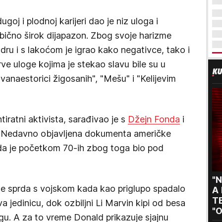
oj i plodnoj karijeri dao je niz uloga i
ično širok dijapazon. Zbog svoje harizme
dru i s lakoćom je igrao kako negativce, tako i
rve uloge kojima je stekao slavu bile su u
anaestorici žigosanih", "Mešu" i "Kelijevim
tiratni aktivista, sarađivao je s
Džejn Fonda
i
. Nedavno objavljena dokumenta američke
 da je početkom 70-ih zbog toga bio pod
"N
m se sprda s vojskom kada kao priglupo spadalo
A
TE
va jedinicu, dok ozbiljni Li Marvin kipi od besa
"O
ogu. A za to vreme Donald prikazuje sjajnu
s