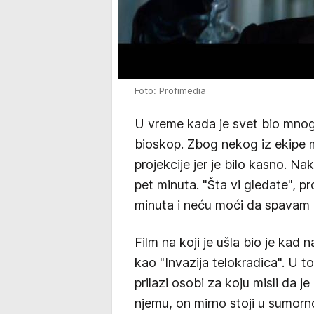
Foto: Profimedia
U vreme kada je svet bio mnog
bioskop. Zbog nekog iz ekipe 
projekcije jer je bilo kasno. Nak
pet minuta. "Šta vi gledate", p
minuta i neću moći da spavam 
Film na koji je ušla bio je kad 
kao "Invazija telokradica". U to
prilazi osobi za koju misli da j
njemu, on mirno stoji u sumor