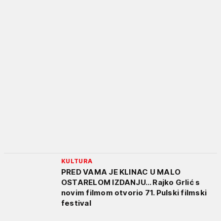
KULTURA
PRED VAMA JE KLINAC U MALO
OSTARELOM IZDANJU… Rajko Grlić s
novim filmom otvorio 71. Pulski filmski
festival