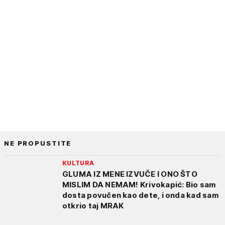
NE PROPUSTITE
KULTURA
GLUMA IZ MENE IZVUČE I ONO ŠTO
MISLIM DA NEMAM! Krivokapić: Bio sam
dosta povučen kao dete, i onda kad sam
otkrio taj MRAK