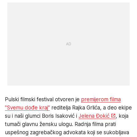
Pulski filmski festival otvoren je
premijerom filma
"Svemu dođe kraj"
reditelja Rajka Grlića, a deo ekipe
su i naši glumci Boris Isaković i
Jelena Đokić
, koja
tumači glavnu žensku ulogu. Radnja filma prati
uspešnog zagrebačkog advokata koji se sukobljava