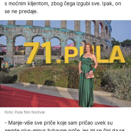
s moćnim klijentom, zbog čega izgubi sve. Ipak, on
se ne predaje.
Foto: Pula film festival
- Manje-više sve priče koje sam pričao uvek su
negde plus-minus ljubavne priče, jer mi se čini da se