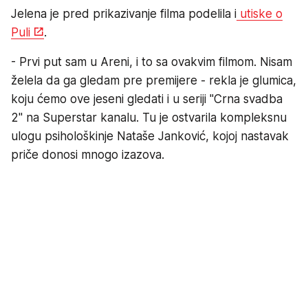
Jelena je pred prikazivanje filma podelila i
utiske o
Puli
.
- Prvi put sam u Areni, i to sa ovakvim filmom. Nisam
želela da ga gledam pre premijere - rekla je glumica,
koju ćemo ove jeseni gledati i u seriji "Crna svadba
2" na Superstar kanalu. Tu je ostvarila kompleksnu
ulogu psihološkinje Nataše Janković, kojoj nastavak
priče donosi mnogo izazova.