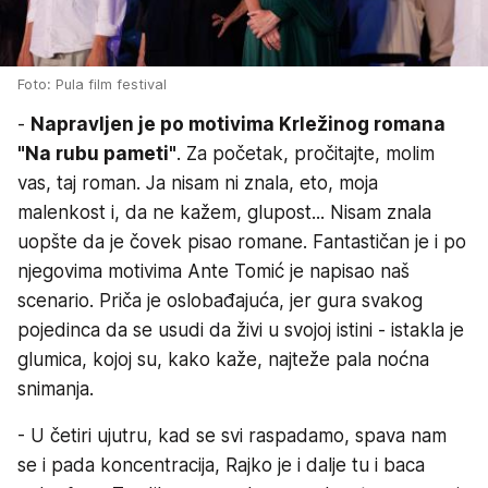
Foto: Pula film festival
-
Napravljen je po motivima Krležinog romana
"Na rubu pameti"
. Za početak, pročitajte, molim
vas, taj roman. Ja nisam ni znala, eto, moja
malenkost i, da ne kažem, glupost... Nisam znala
uopšte da je čovek pisao romane. Fantastičan je i po
njegovima motivima Ante Tomić je napisao naš
scenario. Priča je oslobađajuća, jer gura svakog
pojedinca da se usudi da živi u svojoj istini - istakla je
glumica, kojoj su, kako kaže, najteže pala noćna
snimanja.
- U četiri ujutru, kad se svi raspadamo, spava nam
se i pada koncentracija, Rajko je i dalje tu i baca