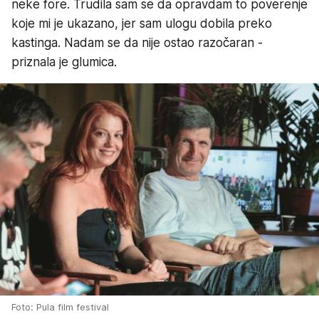
neke fore. Trudila sam se da opravdam to poverenje
koje mi je ukazano, jer sam ulogu dobila preko
kastinga. Nadam se da nije ostao razočaran -
priznala je glumica.
Foto: Pula film festival