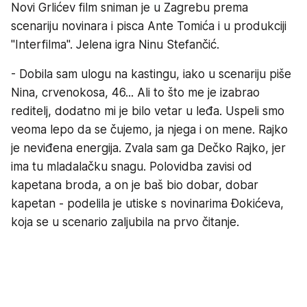
Novi Grlićev film sniman je u Zagrebu prema
scenariju novinara i pisca Ante Tomića i u produkciji
"Interfilma". Jelena igra Ninu Stefančić.
- Dobila sam ulogu na kastingu, iako u scenariju piše
Nina, crvenokosa, 46... Ali to što me je izabrao
reditelj, dodatno mi je bilo vetar u leđa. Uspeli smo
veoma lepo da se čujemo, ja njega i on mene. Rajko
je neviđena energija. Zvala sam ga Dečko Rajko, jer
ima tu mladalačku snagu. Polovidba zavisi od
kapetana broda, a on je baš bio dobar, dobar
kapetan - podelila je utiske s novinarima Đokićeva,
koja se u scenario zaljubila na prvo čitanje.