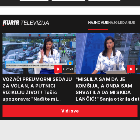
NAJNOVIJE
NAJGLEDANIJE
02:53
0
VOZAČI PREUMORNI SEDAJU
"MISLILA SAM DA JE
ZA VOLAN, A PUTNICI
KOMŠIJA, A ONDA SAM
RIZIKUJU ŽIVOT! Tošić
SHVATILA DA MI SKIDA
upozorava: "Nađite mi
LANČIĆ!" Sanja otkrila det
nekoga ko ima 15 sati radno
napada u Novom Sadu
Vidi sve
vreme!"