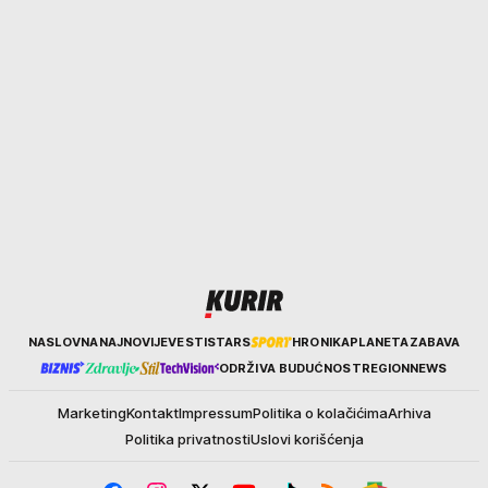
Kurir
NASLOVNA
NAJNOVIJE
VESTI
STARS
HRONIKA
PLANETA
ZABAVA
ODRŽIVA BUDUĆNOST
REGION
NEWS
Marketing
Kontakt
Impressum
Politika o kolačićima
Arhiva
Politika privatnosti
Uslovi korišćenja