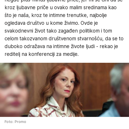
kroz ljubavne priče u ovako malim sredinama kao
što je naša, kroz te intimne trenutke, najbolje
ogledava društvo u kome živimo. Ovde je
svakodnevni život tako zagađen politikom i tom
celom takozvanom društvenom stvarnošću, da se to
duboko odražava na intimne živote ljudi - rekao je
reditelj na konferenciji za medije.
Foto: Promo