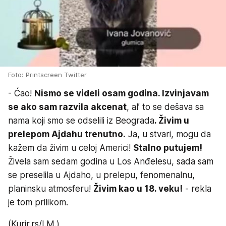
Foto: Printscreen Twitter
- Ćao!
Nismo se videli osam godina. Izvinjavam
se ako sam razvila akcenat
, al’ to se dešava sa
nama koji smo se odselili iz Beograda
. Živim u
prelepom Ajdahu trenutno.
Ja, u stvari, mogu da
kažem da živim u celoj Americi!
Stalno putujem!
Živela sam sedam godina u Los Anđelesu, sada sam
se preselila u Ajdaho, u prelepu, fenomenalnu,
planinsku atmosferu!
Živim kao u 18. veku!
- rekla
je tom prilikom.
(Kurir.rs/I.M.)