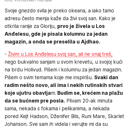
Foto: Printscreen YouTube
Svoje gnezdo svila je preko okeana, a iako tamo
adresu često menja kaže da živi svoj san. Kako je
otkrila ranije za Gloriju,
prvo je živela u Los
Anđelesu, gde je pisala kolumnu za jedan
magazin, a onda se preselila u Ajdhao.
-
Živim u Los Anđelesu svoj san, ali ne onaj treš,
nego bukvalno sanjam u svom krevetu, u svojoj kući
na brdu Holivud. Pišem i kolumnu za jedan magazin.
Pišem o svim temama koje me inspirišu.
Svaki dan
radim nešto novo, ali ima i nekih rutinskih stvari
koje ujutru obavlja
m.
Budim se, krećem na plažu
da se bućnem pre posla.
Plivam 20-ak minuta
sama, nekada s fokama i pelikanima, a nekada
pored Kejt Hadson, Dženifer Bils, Runi Mare, Skarlet
Johanson. Sve sam ih videla i verujte mi da su