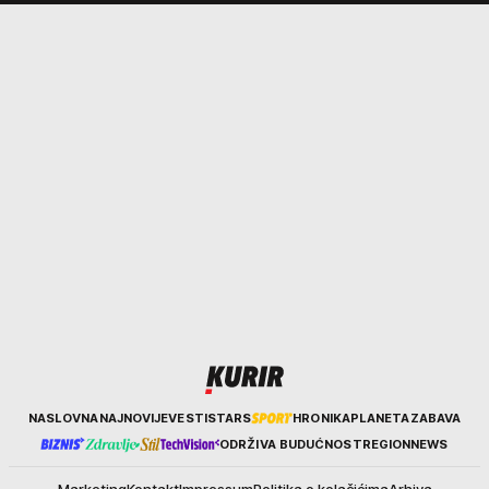
Kurir
NASLOVNA
NAJNOVIJE
VESTI
STARS
HRONIKA
PLANETA
ZABAVA
ODRŽIVA BUDUĆNOST
REGION
NEWS
Marketing
Kontakt
Impressum
Politika o kolačićima
Arhiva