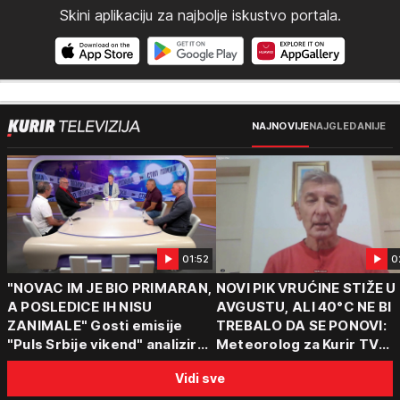
Skini aplikaciju za najbolje iskustvo portala.
NAJNOVIJE
NAJGLEDANIJE
01:52
0
"NOVAC IM JE BIO PRIMARAN,
NOVI PIK VRUĆINE STIŽE U
A POSLEDICE IH NISU
AVGUSTU, ALI 40°C NE BI
ZANIMALE" Gosti emisije
TREBALO DA SE PONOVI:
"Puls Srbije vikend" analizirali
Meteorolog za Kurir TV
slučajeve koji su potresli
objasnio šta nas čeka: "Š
Vidi sve
Srbiju: Zločin se ne isplati
za ozbiljne padavine su ma