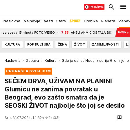
TV UŽIVO
Naslovna
Najnovije
Vesti
Stars
Hronika
Planeta
Zaba
a 15 minuta FOTO/VIDEO
7:55
ANELI AHMIĆ OSTALA BEZ 30.000 NAKON KRAJA ELITE
NOVO
→
KULTURA
POP KULTURA
ŽENA
ŽIVOT
ZANIMLJIVOSTI
LU
Naslovna
Zabava
Kultura
Gde je danas Neda iz serije Greh njene
PRONAŠLA SVOJ DOM
SEČEM DRVA, UŽIVAM NA PLANINI
Glumicu ne zanima povratak u
Beograd, evo zašto smatra da je
SEOSKI ŽIVOT najbolje što joj se desilo
Sre, 31.07.2024. 14:32h
→ 14:33h