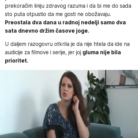
prekoračim liniju zdravog razuma i da bi me do sada
sto puta otpustio da me gosti ne obožavaju.
Preostala dva dana u radnoj nedelji samo dva
sata dnevno držim časove joge.
U daljem razogovru otkrila je da nije htela da ide na
audicije za filmove i serije, jer joj
gluma nije bila
prioritet.