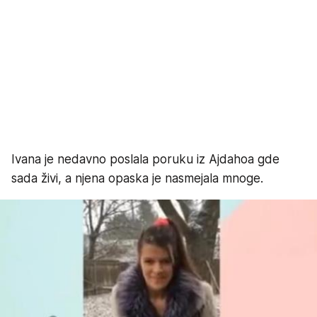
Ivana je nedavno poslala poruku iz Ajdahoa gde
sada živi, a njena opaska je nasmejala mnoge.