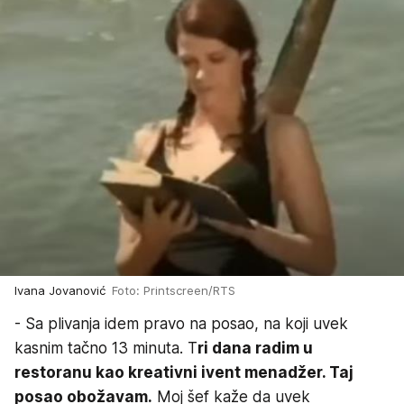
Ivana Jovanović
Foto: Printscreen/RTS
- Sa plivanja idem pravo na posao, na koji uvek
kasnim tačno 13 minuta. T
ri dana radim u
restoranu kao kreativni ivent menadžer. Taj
posao obožavam.
Moj šef kaže da uvek