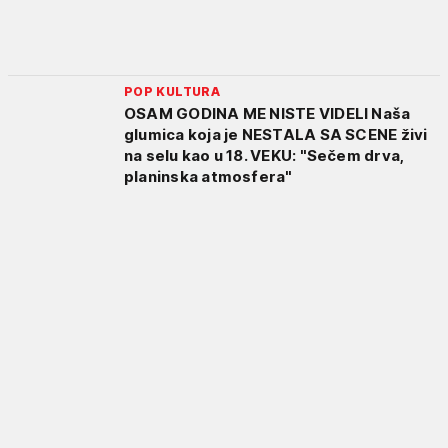
POP KULTURA
OSAM GODINA ME NISTE VIDELI Naša
glumica koja je NESTALA SA SCENE živi
na selu kao u 18. VEKU: "Sečem drva,
planinska atmosfera"