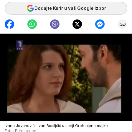
Dodajte Kurir u vaš Google izbor
Ivana Jovanović i Ivan Bosiljčić u seriji Greh njene majke
Foto: Printscreen