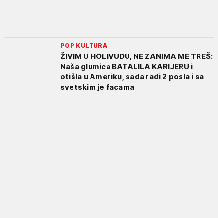
POP KULTURA
ŽIVIM U HOLIVUDU, NE ZANIMA ME TREŠ:
Naša glumica BATALILA KARIJERU i
otišla u Ameriku, sada radi 2 posla i sa
svetskim je facama