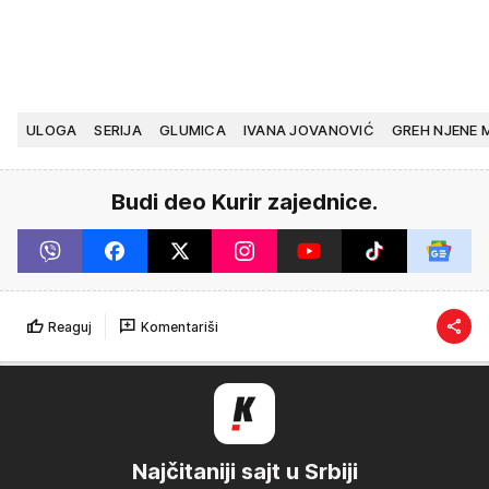
ULOGA
SERIJA
GLUMICA
IVANA JOVANOVIĆ
GREH NJENE 
Budi deo Kurir zajednice.
Reaguj
Komentariši
Najčitaniji sajt u Srbiji