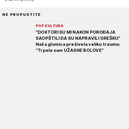
NE PROPUSTITE
POP KULTURA
"DOKTORI SU MI NAKON POROĐAJA
SAOPŠTILI DA SU NAPRAVILI GREŠKU"
Naša glumica preživela veliku traumu:
"Trpela sam UŽASNE BOLOVE"