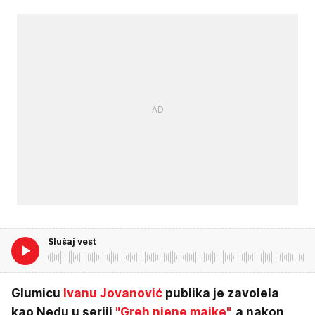
Slušaj vest
Glumicu
Ivanu Jovanović
publika je zavolela
kao Nedu u seriji
"Greh njene majke"
, a nakon