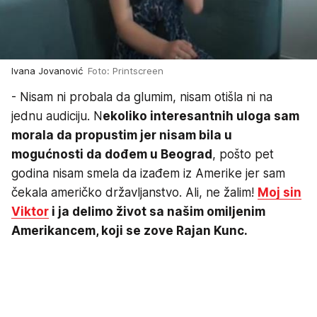
Ivana Jovanović
Foto: Printscreen
- Nisam ni probala da glumim, nisam otišla ni na
jednu audiciju. N
ekoliko interesantnih uloga sam
morala da propustim jer nisam bila u
mogućnosti da dođem u Beograd
, pošto pet
godina nisam smela da izađem iz Amerike jer sam
čekala američko državljanstvo. Ali, ne žalim!
Moj sin
Viktor
i ja delimo život sa našim omiljenim
Amerikancem, koji se zove Rajan Kunc.