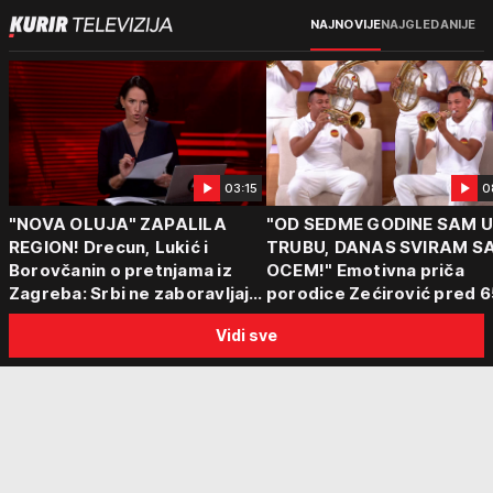
NAJNOVIJE
NAJGLEDANIJE
03:15
0
"NOVA OLUJA" ZAPALILA
"OD SEDME GODINE SAM 
REGION! Drecun, Lukić i
TRUBU, DANAS SVIRAM S
Borovčanin o pretnjama iz
OCEM!" Emotivna priča
Zagreba: Srbi ne zaboravljaju
porodice Zećirović pred 6
progon
Sabor trubača u Guči
Vidi sve