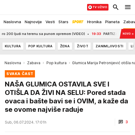
TV UŽIVO
Naslovna
Najnovije
Vesti
Stars
Hronika
Planeta
Zaba
 ljudi na terenu sa punom opremom (VIDEO)
19:33
PARTIZAN - TOBOL: VAR pet m
NOVO
→
KULTURA
POP KULTURA
ŽENA
ŽIVOT
ZANIMLJIVOSTI
LU
Naslovna
Zabava
Pop kultura
Glumica Marija Petronijević otišla n
SVAKA ČAST
NAŠA GLUMICA OSTAVILA SVE I
OTIŠLA DA ŽIVI NA SELU: Pored stada
ovaca i bašte bavi se i OVIM, a kaže da
se ovome najviše raduje
3
Sub, 06.07.2024. 17:01h