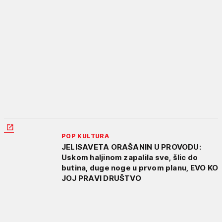
POP KULTURA
JELISAVETA ORAŠANIN U PROVODU:
Uskom haljinom zapalila sve, šlic do
butina, duge noge u prvom planu, EVO KO
JOJ PRAVI DRUŠTVO