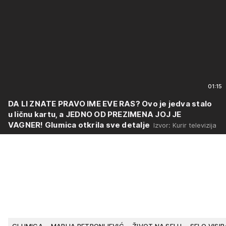
01:15
DA LI ZNATE PRAVO IME EVE RAS? Ovo je jedva stalo
u ličnu kartu, a JEDNO OD PREZIMENA JOJ JE
VAGNER! Glumica otkrila sve detalje
Izvor: Kurir televizija
GLUMICA
MARIJA PETRONIJEVIĆ
ŽIVOT NA SELU
SELO VISI