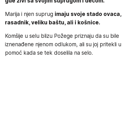
gde živi sa svojim suprugom i decom.
Marija i njen suprug
imaju svoje stado ovaca,
rasadnik, veliku baštu, ali i košnice.
Komšije u selu blizu Požege priznaju da su bile
iznenađene njenom odlukom, ali su joj pritekli u
pomoć kada se tek doselila na selo.