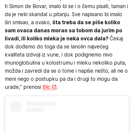
ti Simon de Bovar, imalo bi se i o čemu pisati, taman i
da je neki skandal u pitanju. Sve napisano bi imalo
širi smisao, a ovako,
šta treba da se piše koliko
sam ovaca danas morao sa tobom da jurim po
livadi, ili koliko mleka je neka ovca dala?
Čekaj
dok dođemo do toga da se lanolin najvećeg
kvaliteta izdvoji iz vune, i dok podignemo nivo
imunoglobulina u kolostrumu i mleku nekoliko puta,
možda i zavredi da se o tome i napiše nešto, ali ne o
meni nego o postupku pa da i drugi to mogu da
urade," prenosi
Blic
.