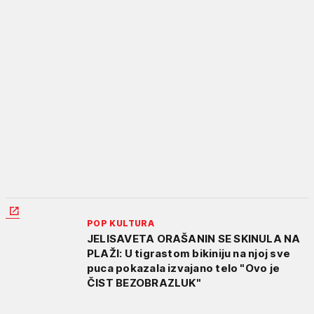
POP KULTURA
JELISAVETA ORAŠANIN SE SKINULA NA
PLAŽI: U tigrastom bikiniju na njoj sve
puca pokazala izvajano telo "Ovo je
ČIST BEZOBRAZLUK"