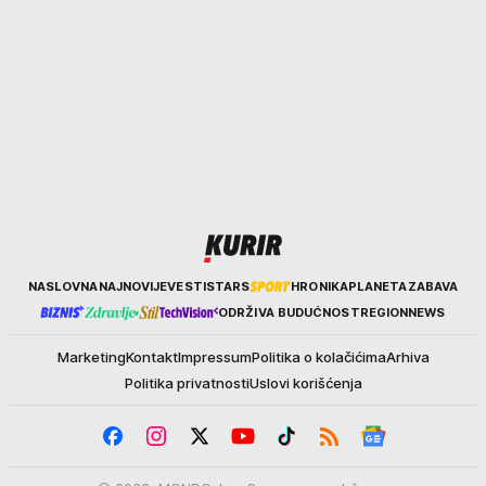
Kurir
NASLOVNA
NAJNOVIJE
VESTI
STARS
HRONIKA
PLANETA
ZABAVA
ODRŽIVA BUDUĆNOST
REGION
NEWS
Marketing
Kontakt
Impressum
Politika o kolačićima
Arhiva
Politika privatnosti
Uslovi korišćenja