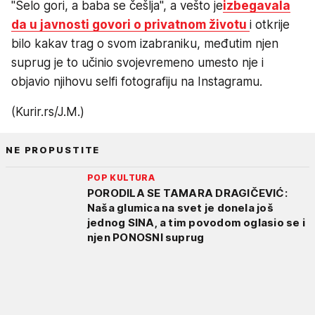
"Selo gori, a baba se češlja", a vešto je
izbegavala
da u javnosti govori o privatnom životu
i otkrije
bilo kakav trag o svom izabraniku, međutim njen
suprug je to učinio svojevremeno umesto nje i
objavio njihovu selfi fotografiju na Instagramu.
(Kurir.rs/J.M.)
NE PROPUSTITE
POP KULTURA
PORODILA SE TAMARA DRAGIČEVIĆ:
Naša glumica na svet je donela još
jednog SINA, a tim povodom oglasio se i
njen PONOSNI suprug