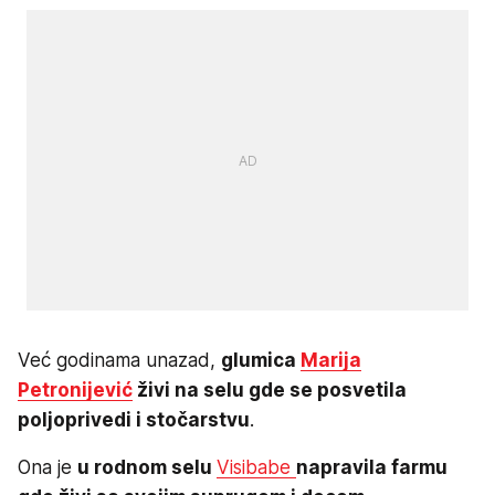
Već godinama unazad,
glumica
Marija
Petronijević
živi na selu gde se posvetila
poljoprivedi i stočarstvu
.
Ona je
u rodnom selu
Visibabe
napravila farmu