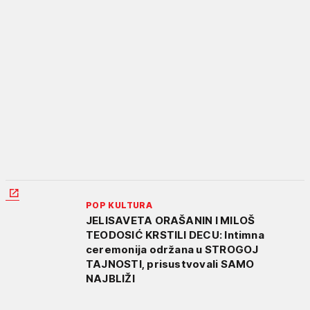
POP KULTURA
JELISAVETA ORAŠANIN I MILOŠ
TEODOSIĆ KRSTILI DECU: Intimna
ceremonija održana u STROGOJ
TAJNOSTI, prisustvovali SAMO
NAJBLIŽI