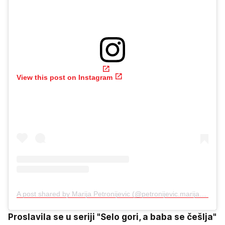
View this post on Instagram
A post shared by Marija Petronijevic (@petronijevic.marija)
Proslavila se u seriji "Selo gori, a baba se češlja"