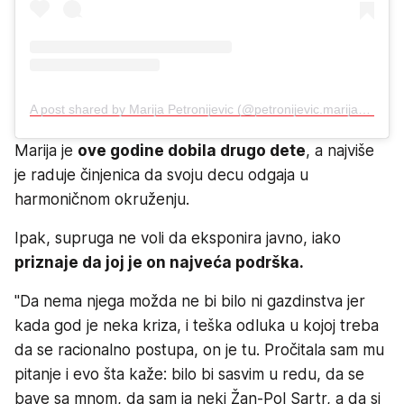
A post shared by Marija Petronijevic (@petronijevic.marija)
Marija je
ove godine dobila drugo dete
, a najviše
je raduje činjenica da svoju decu odgaja u
harmoničnom okruženju.
Ipak, supruga ne voli da eksponira javno, iako
priznaje da joj je on najveća podrška.
"Da nema njega možda ne bi bilo ni gazdinstva jer
kada god je neka kriza, i teška odluka u kojoj treba
da se racionalno postupa, on je tu. Pročitala sam mu
pitanje i evo šta kaže: bilo bi sasvim u redu, da se
bave sa mnom, da sam ja neki Žan-Pol Sartr, a da si