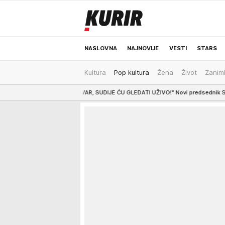
NASLOVNA
NAJNOVIJE
VESTI
STARS
Kultura
Pop kultura
Žena
Život
Zaniml
ODRŽIVA BUDUĆNOST
REGION
NEWS
"NE VOLIM VAR, SUDIJE ĆU GLEDATI UŽIVO!" Novi predsednik Sudijske komisije FS