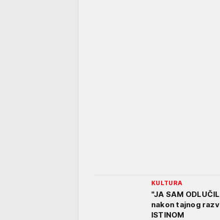
KULTURA
"JA SAM ODLUČIL
nakon tajnog razv
ISTINOM