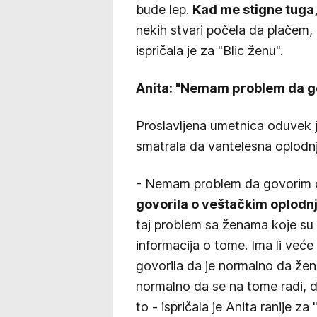
bude lep.
Kad me stigne tuga,
nekih stvari počela da plačem, 
ispričala je za "Blic ženu".
Anita: "Nemam problem da go
Proslavljena umetnica oduvek je 
smatrala da vantelesna oplodn
- Nemam problem da govorim o 
govorila o veštačkim oplodnj
taj problem sa ženama koje su u 
informacija o tome. Ima li već
govorila da je normalno da žen
normalno da se na tome radi, d
to - ispričala je Anita ranije z