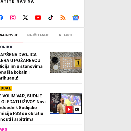
ATITE NAS NA
NAJNOVIJE
NAJČITANIJE
REAKCIJE
ONIKA
APŠENA DVOJICA
LERA U POŽAREVCU:
licija im u stanovima
onašla kokain i
rihuanu!
UDBAL
E VOLIM VAR, SUDIJE
 GLEDATI UŽIVO!" Novi
edsednik Sudijske
misije FSS se obratio
vnosti i arbitrima
ARS