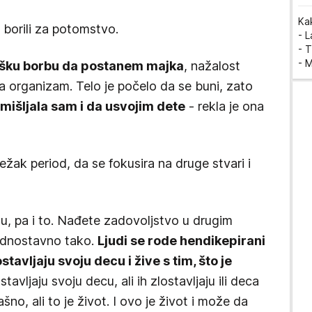
Ka
 borili za potomstvo.
- 
- T
- 
ešku borbu da postanem majka
, nažalost
a organizam. Telo je počelo da se buni, zato
mišljala sam i da usvojim dete
- rekla je ona
ežak period, da se fokusira na druge stvari i
u, pa i to. Nađete zadovoljstvo u drugim
jednostavno tako.
Ljudi se rode hendikepirani
 ostavljaju svoju decu i žive s tim, što je
tavljaju svoju decu, ali ih zlostavljaju ili deca
trašno, ali to je život. I ovo je život i može da