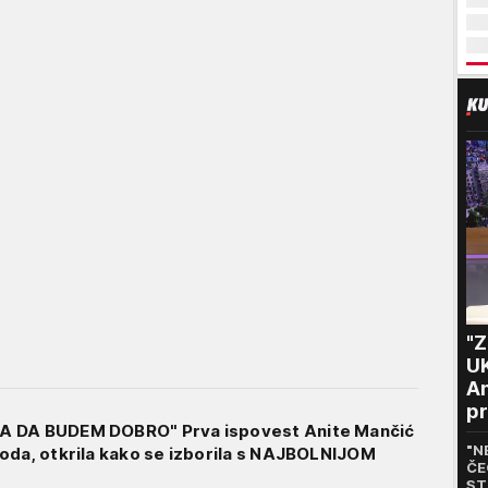
"
U
An
pr
A DA BUDEM DOBRO" Prva ispovest Anite Mančić
m
"N
oda, otkrila kako se izborila s NAJBOLNIJOM
ČE
ST