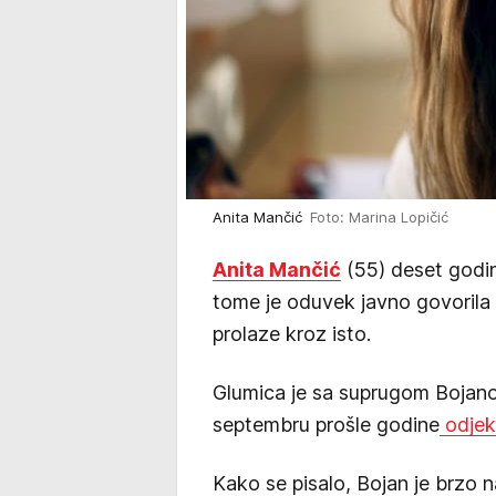
Anita Mančić
Foto: Marina Lopičić
Anita Mančić
(55) deset god
tome je oduvek javno govorila
prolaze kroz isto.
Glumica je sa suprugom Bojano
septembru prošle godine
odjekn
Kako se pisalo, Bojan je brzo n