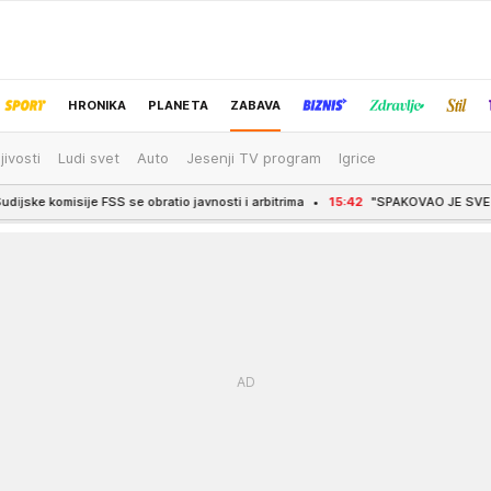
HRONIKA
PLANETA
ZABAVA
jivosti
Ludi svet
Auto
Jesenji TV program
Igrice
IZBOR UREDNIKA
S se obratio javnosti i arbitrima
15:42
"SPAKOVAO JE SVE U CRNE KESE..." Ev