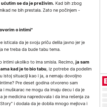
 ućutim se da je preživim.
Kad bih zbog
nikad ne bih prestala. Zato ne počinjem -
vorim o intimi"
isticala da je svoju priču delila javno jer je
ja ne treba da bude tabu tema.
intimi ukoliko to ima smisla. Recimo,
ja sam
ama kad je to bio tabu
, iz potrebe da podelim
istoj situaciji kao i ja, a nemaju dovoljno
e intime? Pre deset godina otvoreno sam
a i muškarac ne mogu da imaju decu i da je
a je medicina napredovala i da ima rešenja za
a "Story" i dodala da je dobila mnogo mejlova i