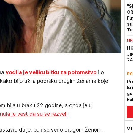
"S
CR
Fu
su
Tu
det
HR
HO
Ja
24
ina
vodila je veliku bitku za potomstvo
i o
PO
 kako bi pružila podršku drugim ženama koje
Pr
Bru
gu
ka
m bila u braku 22 godine, a onda je u
ula je vest da su se razveli
.
VI
astavio dalje, pa i se verio drugom ženom.