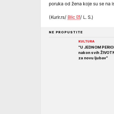
poruka od žena koje su se na i
(Kurir.rs/
Blic
/ L. S.)
NE PROPUSTITE
KULTURA
"U JEDNOM PERIO
nakon svih ŽIVOT
za novu ljubav"