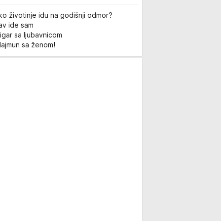
ko životinje idu na godišnji odmor?
Lav ide sam
igar sa ljubavnicom
Majmun sa ženom!