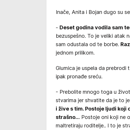
Inače, Anita i Bojan dugo su se
-
Deset godina vodila sam t
bezuspešno. To je veliki atak n
sam odustala od te borbe.
Raz
jednom prilikom.
Glumica je uspela da prebrodi t
ipak pronađe sreću.
- Prebolite mnogo toga u život
stvarima jer shvatite da je to 
i žive s tim. Postoje ljudi koji
strašno...
Postoje oni koji ne os
maltretiraju roditelje.. I to je s