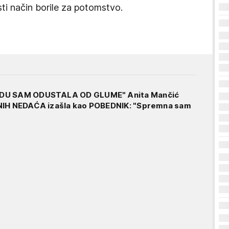
sti način borile za potomstvo.
DU SAM ODUSTALA OD GLUME" Anita Mančić
NIH NEDAĆA izašla kao POBEDNIK: "Spremna sam