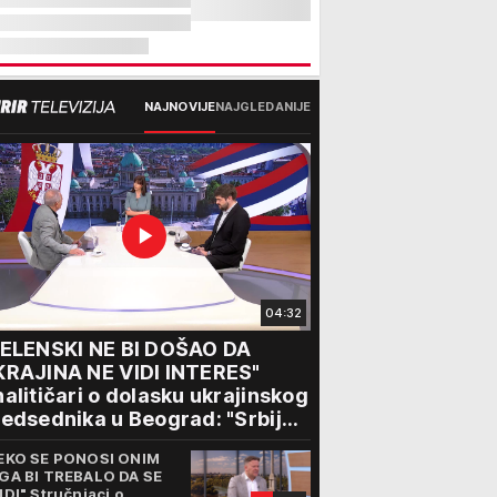
NAJNOVIJE
NAJGLEDANIJE
04:32
ZELENSKI NE BI DOŠAO DA
KRAJINA NE VIDI INTERES"
alitičari o dolasku ukrajinskog
edsednika u Beograd: "Srbija
ože da razgovara sa svima"
EKO SE PONOSI ONIM
GA BI TREBALO DA SE
IDI" Stručnjaci o