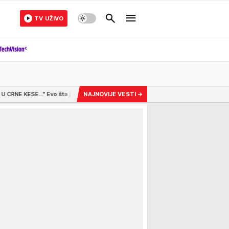
TV UŽIVO
o šta je Futa uradio nakon smrti supruge Marine Tucaković, potresni detalji
NAJNOVIJE VESTI
→