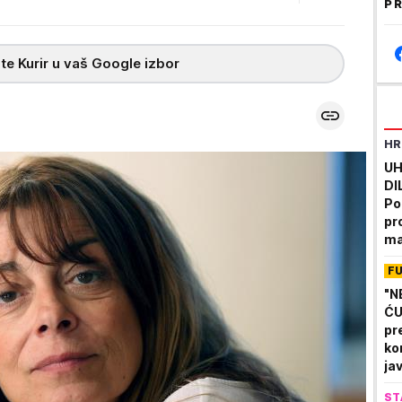
PR
te Kurir u vaš Google izbor
HR
UH
DI
Po
pr
ma
F
"N
ĆU
pr
ko
ja
ST