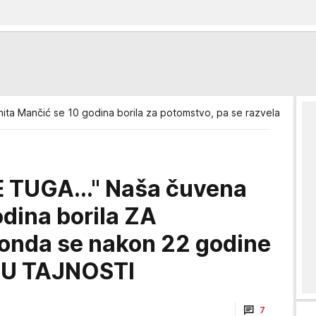
nita Mančić se 10 godina borila za potomstvo, pa se razvela u tajnos
 TUGA..." Naša čuvena
dina borila ZA
nda se nakon 22 godine
 U TAJNOSTI
7