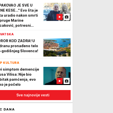
PAKOVAO JE SVE U
NE KESE..." Evo šta je
ta uradio nakon smrti
pruge Marine
caković, potresni
alji
VATSKA
ROR KOD ZADRA! U
dranu pronađeno telo
-godišnjeg Slovenca!
P KULTURA
vi simptom demencije
sa Vilisa: Nije bio
bitak pamćenja, evo
ko je počelo
Sve najnovije vesti
C DANA