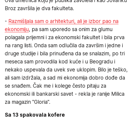
Ova umetnica koju je publika zavolela i kao Jovanku
Broz završila je dva fakulteta.
-
Razmišljala sam o arhitekturi, ali je izbor pao na
ekonomiju
, pa sam uporedo sa onim za glumu
polagala prijemni i za ekonomski fakultet i bila prva
na rang listi. Onda sam odlučila da završim i jedne i
druge studije i bila prinuđena da se snalazim, po tri
meseca sam provodila kod kuće i u Beogradu i
nekako uspevala da uvek sve uklopim. Bilo je teško,
ali sam izdržala, a sad mi ekonomija dobro dođe da
se snađem. Čak me i kolege često pitaju za
ekonomski ili bankarski savet - rekla je ranije Milica
za magazin "Gloria".
Sa 13 spakovala kofere