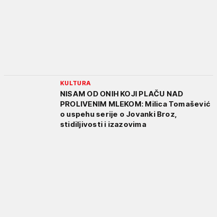
KULTURA
NISAM OD ONIH KOJI PLAČU NAD
PROLIVENIM MLEKOM: Milica Tomašević
o uspehu serije o Jovanki Broz,
stidiljivosti i izazovima