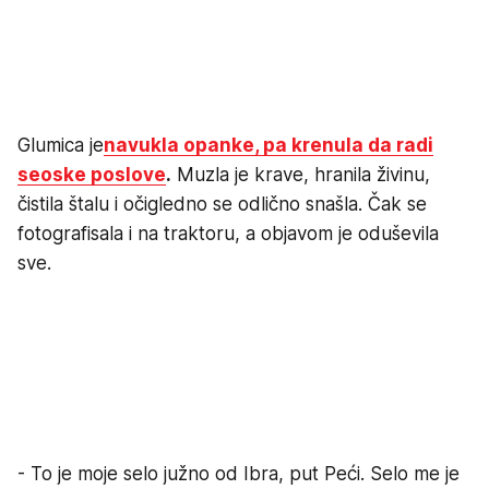
Glumica je
navukla opanke, pa krenula da radi
seoske poslove
.
Muzla je krave, hranila živinu,
čistila štalu i očigledno se odlično snašla. Čak se
fotografisala i na traktoru, a objavom je oduševila
sve.
- To je moje selo južno od Ibra, put Peći. Selo me je