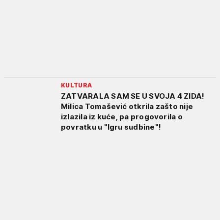
KULTURA
ZATVARALA SAM SE U SVOJA 4 ZIDA!
Milica Tomašević otkrila zašto nije
izlazila iz kuće, pa progovorila o
povratku u "Igru sudbine"!