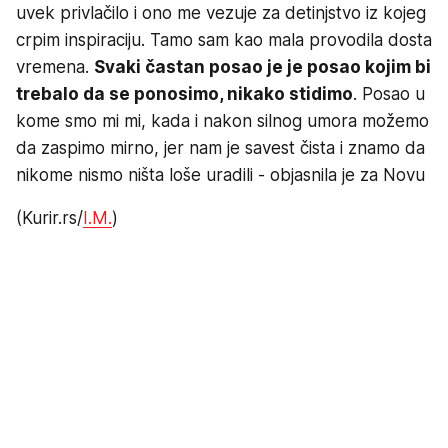
uvek privlačilo i ono me vezuje za detinjstvo iz kojeg
crpim inspiraciju. Tamo sam kao mala provodila dosta
vremena.
Svaki častan posao je je posao kojim bi
trebalo da se ponosimo, nikako stidimo
. Posao u
kome smo mi mi, kada i nakon silnog umora možemo
da zaspimo mirno, jer nam je savest čista i znamo da
nikome nismo ništa loše uradili - objasnila je za Novu
(Kurir.rs/
I.M.
)