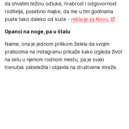
da shvatim težinu odluke, hrabrost i odgovornost
roditelja, posebno majke, da me u tim godinama
puste tako daleko od kuće -
rekla je za Novu.
Opanci na noge, pa u štalu
Naime, ona je jednom prilikom želela da svojim
pratiocima na Instagramu prikaže kako izgleda život
na selu u njenom rodnom mestu, pa je svaki
trenutak zabeležila i objavila na društvene mreže.