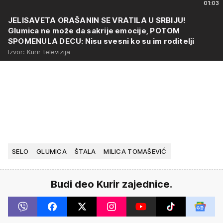
01:03
JELISAVETA ORAŠANIN SE VRATILA U SRBIJU!
Glumica ne može da sakrije emocije, POTOM
SPOMENULA DECU: Nisu svesni ko su im roditelji
Izvor: Kurir televizija
SELO
GLUMICA
ŠTALA
MILICA TOMAŠEVIĆ
Budi deo Kurir zajednice.