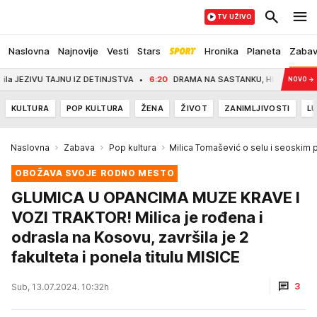
TV UŽIVO
Naslovna
Najnovije
Vesti
Stars
Hronika
Planeta
Zaba
ZIVU TAJNU IZ DETINJSTVA
6:20
DRAMA NA SASTANKU, HEGSET LAGAO TRAMPA?!
NOVO
→
KULTURA
POP KULTURA
ŽENA
ŽIVOT
ZANIMLJIVOSTI
LU
Naslovna
Zabava
Pop kultura
Milica Tomašević o selu i seoskim
OBOŽAVA SVOJE RODNO MESTO
GLUMICA U OPANCIMA MUZE KRAVE I
VOZI TRAKTOR! Milica je rođena i
odrasla na Kosovu, završila je 2
fakulteta i ponela titulu MISICE
3
Sub, 13.07.2024. 10:32h