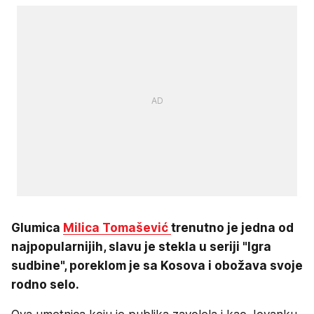
Glumica
Milica Tomašević
trenutno je jedna od
najpopularnijih, slavu je stekla u seriji "Igra
sudbine", poreklom je sa Kosova i obožava svoje
rodno selo.