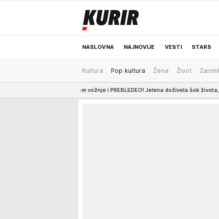
NASLOVNA
NAJNOVIJE
VESTI
STARS
Kultura
Pop kultura
Žena
Život
Zaniml
ODRŽIVA BUDUĆNOST
REGION
NEWS
 se tokom vožnje i PREBLEDEO! Jelena doživela šok života, evo ŠTA MU JE R