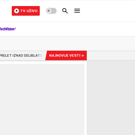
TV UŽIVO
LATSKE PEŠČARE Nema povlačenja u ovoj dramatičnoj borbi! Zaštita ljudi, prirod
NAJNOVIJE VESTI
→