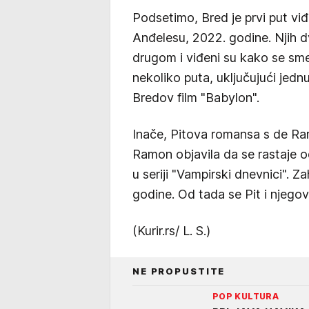
Podsetimo, Bred je prvi put vi
Anđelesu, 2022. godine. Njih dv
drugom i viđeni su kako se sme
nekoliko puta, uključujući jed
Bredov film "Babylon".
Inače, Pitova romansa s de R
Ramon objavila da se rastaje o
u seriji "Vampirski dnevnici". 
godine. Od tada se Pit i njegov
(Kurir.rs/ L. S.)
NE PROPUSTITE
POP KULTURA