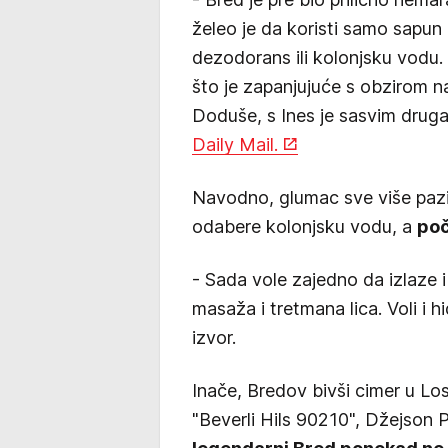
želeo je da koristi samo sapun i
dezodorans ili kolonjsku vodu.
što je zapanjujuće s obzirom na
Doduše, s Ines je sasvim druga p
Daily Mail.
Navodno, glumac sve više pazi
odabere kolonjsku vodu, a
poč
- Sada vole zajedno da izlaze 
masaža i tretmana lica. Voli i 
izvor.
Inače, Bredov bivši cimer u Lo
"Beverli Hils 90210", Džejson P