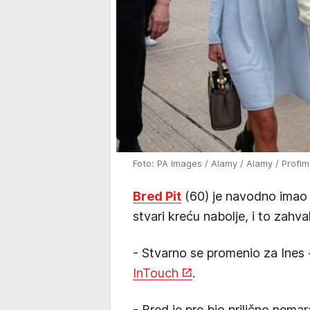
Foto: PA Images / Alamy / Alamy / Profi
Bred Pit
(60) je navodno imao p
stvari kreću nabolje, i to zahva
- Stvarno se promenio za Ines 
InTouch
.
- Bred je pre bio prilično nemar