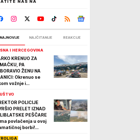
ATITE NAS NA
NAJNOVIJE
NAJČITANIJE
REAKCIJE
SNA I HERCEGOVINA
RKO KRENUO ZA
MAČKU, PA
BORAVIO ŽENU NA
ANICI: Okrenuo se
kom vožnje i
EBLEDEO! Jelena
UŠTVO
živela šok života, evo
A MU JE REKLA kad ga
REKTOR POLICIJE
 pozvala
VRŠIO PRELET IZNAD
LIBLATSKE PEŠČARE
ma povlačenja u ovoj
amatičnoj borbi!
tita ljudi, prirode i
VROLIGA
ovine prioritet MUP-a