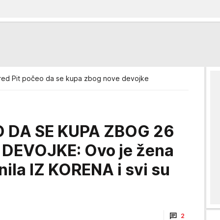
red Pit počeo da se kupa zbog nove devojke
O DA SE KUPA ZBOG 26
DEVOJKE: Ovo je žena
nila IZ KORENA i svi su
2