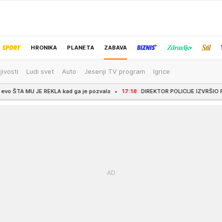
HRONIKA
PLANETA
ZABAVA
jivosti
Ludi svet
Auto
Jesenji TV program
Igrice
IZBOR UREDNIKA
EKLA kad ga je pozvala
17:18
DIREKTOR POLICIJE IZVRŠIO PRELET IZNAD DELIB