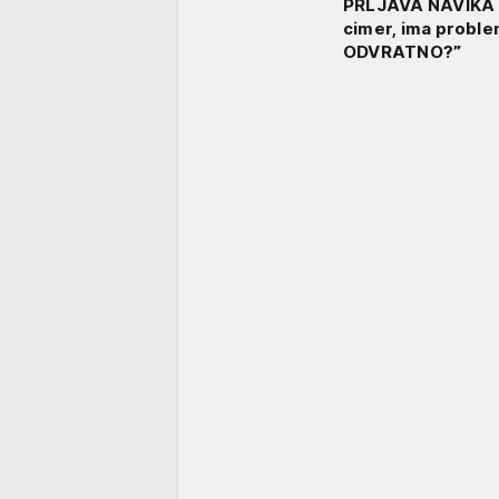
PRLJAVA NAVIKA B
cimer, ima probl
ODVRATNO?”