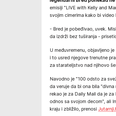
legendarni Bred ponekad ne 
emisiji "LIVE with Kelly and Mar
svojim cimerima kako bi video 
- Bred je pobeđivao, uvek. Misl
da izdrži bez tuširanja - priset
U međuvremenu, objavljeno je d
i to usred njegove trenutne p
za starateljstvo nad njihovo š
Navodno je "100 odsto za sveži 
da veruje da bi ona bila "divna 
rekao je za Daily Mail da je z
odnos sa svojom decom", ali In
kraju i zbližilo, prenosi
Jutarnji.