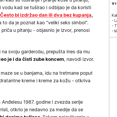
VI
 vodu kad se tuširao i odbijao je da koristi
Često bi izdržao dan ili dva bez kupanja
,
Ka
- 
 to da je poznat kao "veliki seks simbol".
- T
riča u pitanju - objasnio je izvor, prenosi
- 
 na svoju garderobu, prepušta Ines da mu
eo je i da čisti zube koncem
, navodi izvor.
i maze se u banjama, idu na tretmane poput
hidratantne kreme i kreme za kožu - otkriva
s Anđelesu 1987. godine i zvezda serije
risli, otkrio je nedavno za medije da se