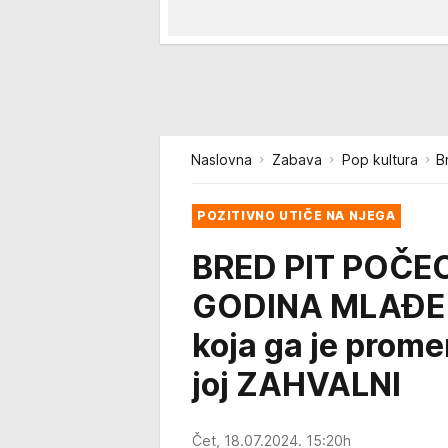
Naslovna
Zabava
Pop kultura
B
POZITIVNO UTIČE NA NJEGA
BRED PIT POČE
GODINA MLAĐE 
koja ga je prome
joj ZAHVALNI
Čet, 18.07.2024. 15:20h