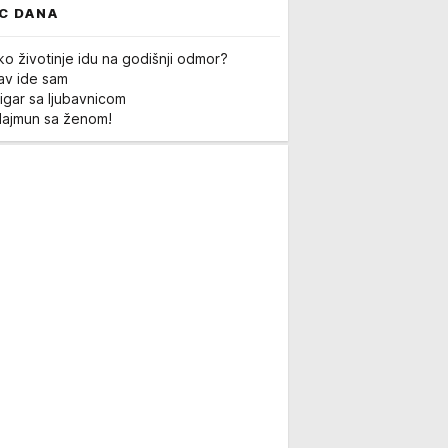
C DANA
ko životinje idu na godišnji odmor?
Lav ide sam
igar sa ljubavnicom
Majmun sa ženom!