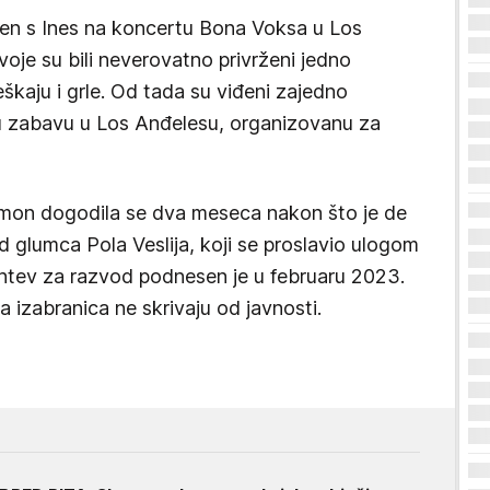
đen s Ines na koncertu Bona Voksa u Los
oje su bili neverovatno privrženi jedno
škaju i grle. Od tada su viđeni zajedno
nu zabavu u Los Anđelesu, organizovanu za
amon dogodila se dva meseca nakon što je de
d glumca Pola Veslija, koji se proslavio ulogom
Zahtev za razvod podnesen je u februaru 2023.
a izabranica ne skrivaju od javnosti.