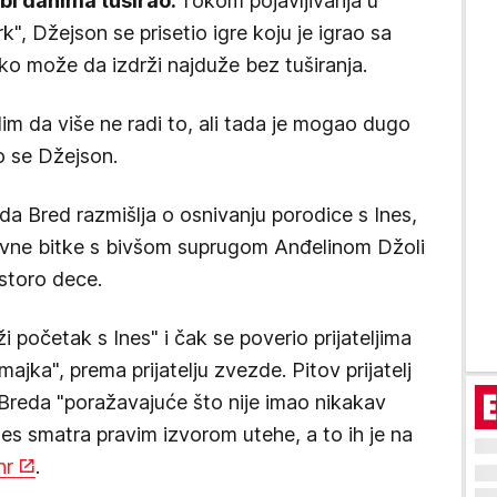
bi danima tuširao.
Tokom pojavljivanja u
k", Džejson se prisetio igre koju je igrao sa
ko može da izdrži najduže bez tuširanja.
im da više ne radi to, ali tada je mogao dugo
io se Džejson.
a Bred razmišlja o osnivanju porodice s Ines,
ravne bitke s bivšom suprugom Anđelinom Džoli
estoro dece.
početak s Ines" i čak se poverio prijateljima
majka", prema prijatelju zvezde. Pitov prijatelj
a Breda "poražavajuće što nije imao nikakav
es smatra pravim izvorom utehe, a to ih je na
hr
.