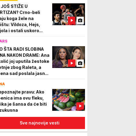
IDEO)
 JOŠ STIŽE U
RTIZAN? Crno-beli
aju koga žele na
ištu: Vildoza, Hejs,
jola i ostali uskoro
bijaju društvo!
ARS
O ŠTA RADI SLOBINA
NA NAKON DRAME: Ana
kolić joj uputila žestoke
etnje zbog Raleta, a
lena sad poslala jasnu
ruku
NA
epoznajte pravu: Ako
benica ima ovu fleku,
lika je šansa da će biti
zukusna
Sve najnovije vesti