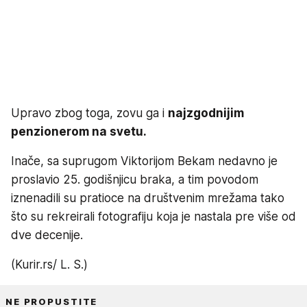
Upravo zbog toga, zovu ga i
najzgodnijim
penzionerom na svetu.
Inače, sa suprugom Viktorijom Bekam nedavno je
proslavio 25. godišnjicu braka, a tim povodom
iznenadili su pratioce na društvenim mrežama tako
što su rekreirali fotografiju koja je nastala pre više od
dve decenije.
(Kurir.rs/ L. S.)
NE PROPUSTITE