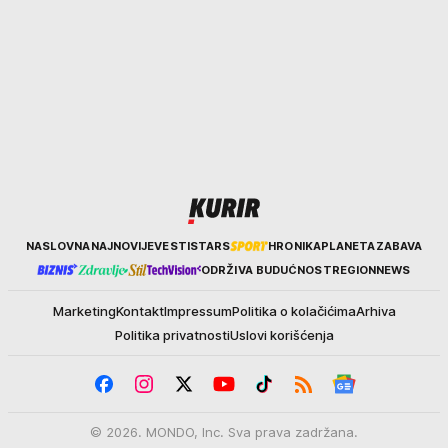
Kurir
NASLOVNA
NAJNOVIJE
VESTI
STARS
HRONIKA
PLANETA
ZABAVA
ODRŽIVA BUDUĆNOST
REGION
NEWS
Marketing
Kontakt
Impressum
Politika o kolačićima
Arhiva
Politika privatnosti
Uslovi korišćenja
© 2026. MONDO, Inc. Sva prava zadržana.