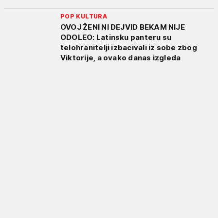
POP KULTURA
OVOJ ŽENI NI DEJVID BEKAM NIJE
ODOLEO: Latinsku panteru su
telohranitelji izbacivali iz sobe zbog
Viktorije, a ovako danas izgleda