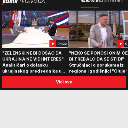
NAJNOVIJE
NAJGLEDANIJE
04:32
0
"ZELENSKI NE BI DOŠAO DA
"NEKO SE PONOSI ONIM Č
UKRAJINA NE VIDI INTERES"
BI TREBALO DA SE STIDI"
Analitičari o dolasku
Stručnjaci o porukama iz
ukrajinskog predsednika u
regiona i godišnjici "Oluje"
Beograd: "Srbija može da
"Ponos na stradanje je
Vidi sve
razgovara sa svima"
anticivilizacijska poruka"