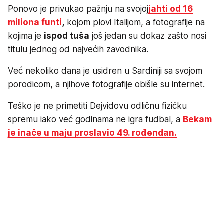
Ponovo je privukao pažnju na svojoj
jahti od 16
miliona funti
,
kojom plovi Italijom, a fotografije na
kojima je
ispod tuša
još jedan su dokaz zašto nosi
titulu jednog od najvećih zavodnika.
Već nekoliko dana je usidren u Sardiniji sa svojom
porodicom, a njihove fotografije obišle su internet.
Teško je ne primetiti Dejvidovu odličnu fizičku
spremu iako već godinama ne igra fudbal, a
Bekam
je inače u maju proslavio 49. rođendan.