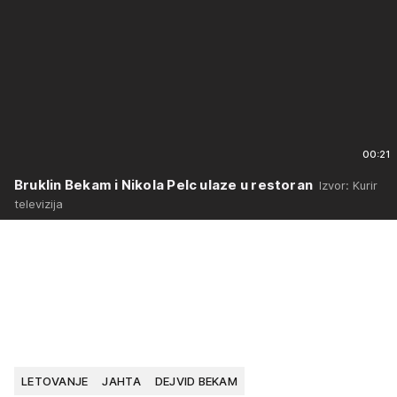
00:21
Bruklin Bekam i Nikola Pelc ulaze u restoran
Izvor: Kurir
televizija
LETOVANJE
JAHTA
DEJVID BEKAM