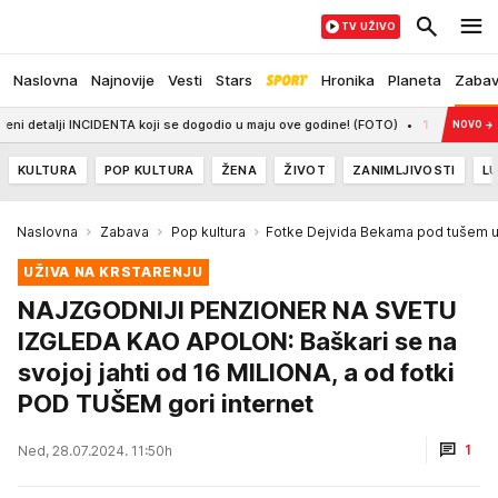
TV UŽIVO
Naslovna
Najnovije
Vesti
Stars
Hronika
Planeta
Zaba
alji INCIDENTA koji se dogodio u maju ove godine! (FOTO)
14:28
CRVENA ZVEZD
NOVO
→
KULTURA
POP KULTURA
ŽENA
ŽIVOT
ZANIMLJIVOSTI
LU
Naslovna
Zabava
Pop kultura
Fotke Dejvida Bekama pod tušem us
UŽIVA NA KRSTARENJU
NAJZGODNIJI PENZIONER NA SVETU
IZGLEDA KAO APOLON: Baškari se na
svojoj jahti od 16 MILIONA, a od fotki
POD TUŠEM gori internet
1
Ned, 28.07.2024. 11:50h