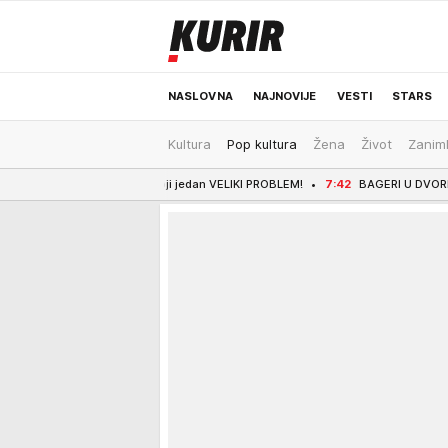
NASLOVNA
NAJNOVIJE
VESTI
STARS
Kultura
Pop kultura
Žena
Život
Zaniml
ODRŽIVA BUDUĆNOST
REGION
NEWS
i jedan VELIKI PROBLEM!
7:42
BAGERI U DVORIŠTU, RADNICI NA PLUS 40 RADE 