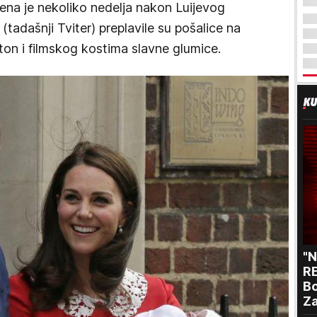
ćena je nekoliko nedelja nakon Luijevog
(tadašnji Tviter) preplavile su pošalice na
lton i filmskog kostima slavne glumice.
"
RE
Bo
Za
p