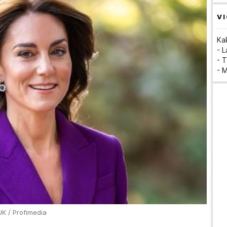
VI
Ka
- 
- T
- 
UK / Profimedia