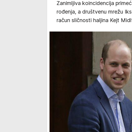
Zanimljiva koincidencija prime
rođenja, a društvenu mrežu Iks 
račun sličnosti haljina Kejt Mid