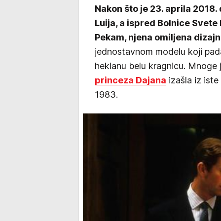
Nakon što je 23. aprila 2018.
Luija, a ispred Bolnice Svete M
Pekam, njena omiljena dizaj
jednostavnom modelu koji pada 
heklanu belu kragnicu. Mnoge j
princeza Dajana
izašla iz ist
1983.