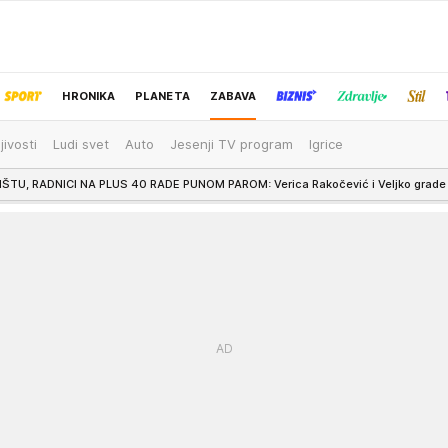
HRONIKA
PLANETA
ZABAVA
jivosti
Ludi svet
Auto
Jesenji TV program
Igrice
IZBOR UREDNIKA
PUNOM PAROM: Verica Rakočević i Veljko grade bazen na Avali, pokazali dokle s