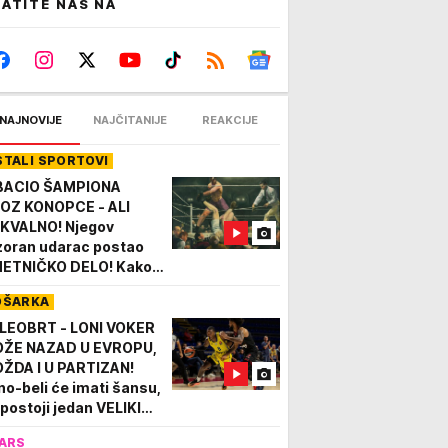
ATITE NAS NA
NAJNOVIJE
NAJČITANIJE
REAKCIJE
STALI SPORTOVI
BACIO ŠAMPIONA
OZ KONOPCE - ALI
KVALNO! Njegov
zoran udarac postao
ETNIČKO DELO! Kako
"Divlji bik iz Pampe"
OŠARKA
dnim udarcem ušao u
oriju!
LEOBRT - LONI VOKER
ŽE NAZAD U EVROPU,
ŽDA I U PARTIZAN!
no-beli će imati šansu,
i postoji jedan VELIKI
OBLEM!
ARS