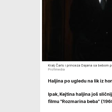
Kralj Čarls i princeza Dajana sa bebom
Profimedia
Haljina po ugledu na lik iz ho
Ipak, Kejtina haljina još sličn
filmu "Rozmarina beba" (19