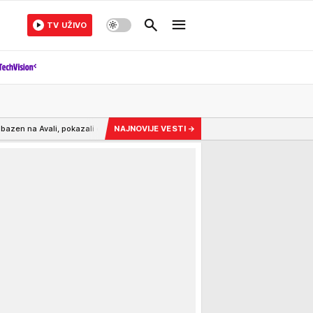
TV UŽIVO
u stigli
7:35
"Na cesti Petrovačkoj izbjeglice i trista djece u koloni" Potresn
NAJNOVIJE VESTI
→