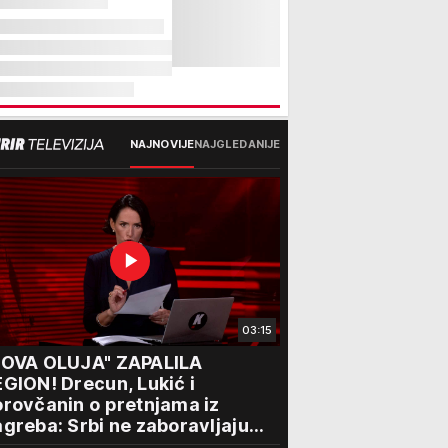
NAJNOVIJE
NAJGLEDANIJE
03:15
NOVA OLUJA" ZAPALILA
GION! Drecun, Lukić i
rovčanin o pretnjama iz
greba: Srbi ne zaboravljaju
rogon