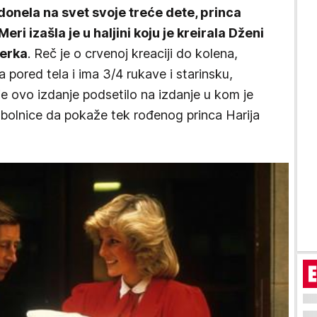
 donela na svet svoje treće dete, princa
eri izašla je u haljini koju je kreirala Dženi
nerka
. Reč je o crvenoj kreaciji do kolena,
pored tela i ima 3/4 rukave i starinsku,
e ovo izdanje podsetilo na izdanje u kom je
e bolnice da pokaže tek rođenog princa Harija