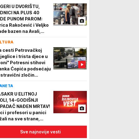
GERI U DVORIŠTU,
DNICI NA PLUS 40
DE PUNOM PAROM:
rica Rakočević i Veljko
ade bazen na Avali,
kazali dokle su stigli
LTURA
a cesti Petrovačkoj
jeglice i trista djece u
loni" Potresni stihovi
anka Ćopića podsećaju
 stravični zločin
jetinjstvo su mi
ANETA
ali..."
SAKR U ELITNOJ
OLI, 14-GODIŠNJI
PADAČ NAĐEN MRTAV!
ci i profesori u panici
žali na sve strane,
jmanje 7 osoba
radalo u pucnjavi, 15
Sve najnovije vesti
njeno (FOTO)