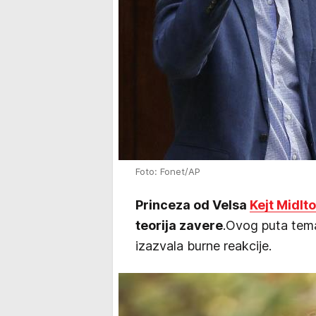
Foto: Fonet/AP
Princeza od Velsa
Kejt Midlt
teorija zavere
.Ovog puta tem
izazvala burne reakcije.