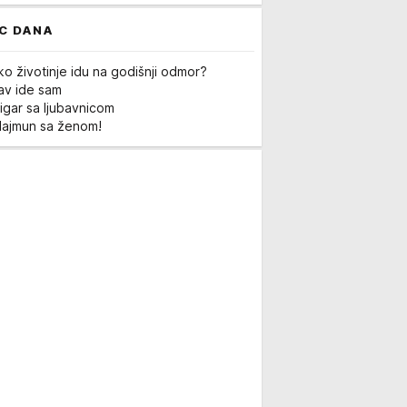
C DANA
ko životinje idu na godišnji odmor?
Lav ide sam
igar sa ljubavnicom
Majmun sa ženom!