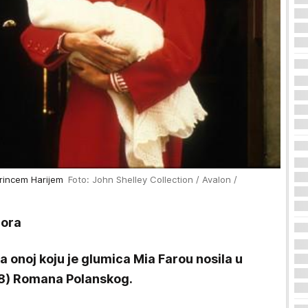
 princem Harijem
Foto: John Shelley Collection / Avalon /
rora
ija onoj koju je glumica Mia Farou nosila u
68) Romana Polanskog.