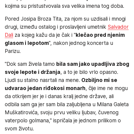
kojima su pristustvovala sva velika imena tog doba.
Pored Josipa Broza Tita, za njom su uzdisali i mnogi
drugi, između ostalog i proslavljeni umetnik
Salvador
Dali
za kojeg kažu da je čak i "
klečao pred njenim
glasom i lepotom
", nakon jednog koncerta u
Parizu.
"Dok sam živela tamo
bila sam jako upadljiva zbog
svoje lepote i držanja
, a to je bilo vrlo opasno.
Ljudi su stalno nasrtali na mene.
Ozbiljno mi se
udvarao jedan riđokosi monarh
, čije ime ne mogu
da otkrijem jer je i danas kralj jedne države, ali
odbila sam ga jer sam bila zaljubljena u Milana Galeta
Muškatirovića, svoju prvu veliku ljubav, čuvenog
vaterpolo golmana," ispričala je jednom prilikom o
svom životu.