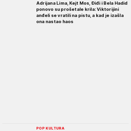
Adrijana Lima, Kejt Mos, Điđi i Bela Hadid
ponovo su prošetale krila: Viktorijini
anđeli se vratili na pistu, a kad je izašla
ona nastao haos
POP KULTURA