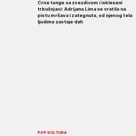
Crne tange sa zvezdicom i isklesani
trbušnjaci: Adrijana Lima se vratila na
pistu mršava i zategnuta, od njenog tela
ljudima zastaje dah
POP KULTURA