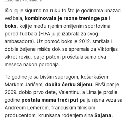
Editorial / Profimedia
Išlo joj je sigurno na ruku to što je godinama unazad
vežbala,
kombinovala je razne treninge pa i
boks
, koji je među njenim omiljenim sportovima
pored fudbala (FIFA ju je izabrala za svog
ambasadora). Uz pomoć boks je 2012. smršala i
dobila željene mišiće dok se spremala za Viktorijas
sikret reviju, pa je pistom prošetala samo dva
meseca nakon porođaja.
Te godine je sa bivšim suprugom, košarkašem
Markom Jarićem,
dobila ćerku Sijenu.
Bivši par je
2009. dobio prvo dete, Valentinu, a Lima je prošle
godine
postala mama treći put
pa je njena veza sa
Andreom Lemerom, francuskim filmskim
producentom, krunisana rođenjem sina
Sajana.