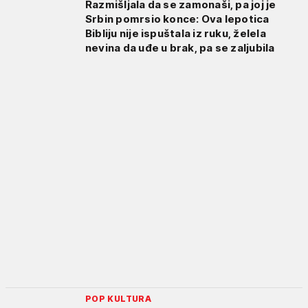
Razmišljala da se zamonaši, pa joj je
Srbin pomrsio konce: Ova lepotica
Bibliju nije ispuštala iz ruku, želela
nevina da uđe u brak, pa se zaljubila
POP KULTURA