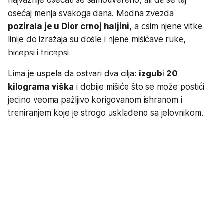
osećaj menja svakoga dana. Modna zvezda
pozirala je u Dior crnoj haljini
, a osim njene vitke
linije do izražaja su došle i njene mišićave ruke,
bicepsi i tricepsi.
Lima je uspela da ostvari dva cilja:
izgubi 20
kilograma viška
i dobije mišiće što se može postići
jedino veoma pažljivo korigovanom ishranom i
treniranjem koje je strogo usklađeno sa jelovnikom.