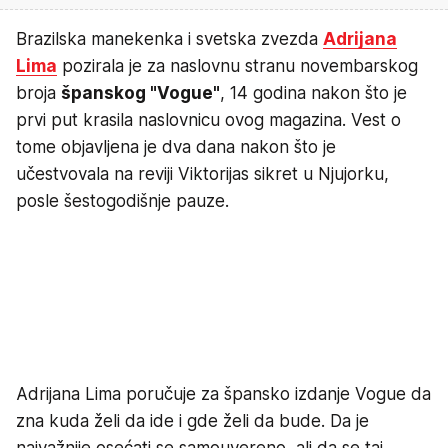
Brazilska manekenka i svetska zvezda
Adrijana
Lima
pozirala je za naslovnu stranu novembarskog
broja
španskog "Vogue"
, 14 godina nakon što je
prvi put krasila naslovnicu ovog magazina. Vest o
tome objavljena je dva dana nakon što je
učestvovala na reviji Viktorijas sikret u Njujorku,
posle šestogodišnje pauze.
Adrijana Lima poručuje za špansko izdanje Vogue da
zna kuda želi da ide i gde želi da bude. Da je
najvažnije osećati se samouvereno, ali da se taj