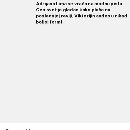
Adrijana Lima se vraća na modnu pistu:
Ceo svet je gledao kako plače na
poslednjoj reviji, Viktorijin anđeo u nikad
boljoj formi