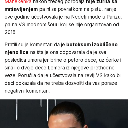
Manekenka
nakon trećeg porođaja
nije žurila sa
mršavljenjem
pa ni sa povratkom na pistu, ranije
ove godine učestvovala je na Nedelji mode u Parizu,
pa na VS modnom šouu koji se nije organizovan od
2018.
Pratili su je komentari da je
botoksom izobličeno
njeno lice
na šta je ona odgovarala da je sve
posledica umora jer brine o petoro dece, uz ćerke i
sina i o dvoje dece Lemera iz njegove prethodne
veze. Poručila da je učestvovala na reviji VS kako bi
deci pokazala da ne treba dozvoliti da vas poraze
negativni komentari.