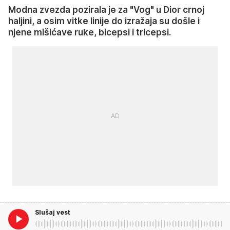
Modna zvezda pozirala je za "Vog" u Dior crnoj
haljini, a osim vitke linije do izražaja su došle i
njene mišićave ruke, bicepsi i tricepsi.
Slušaj vest