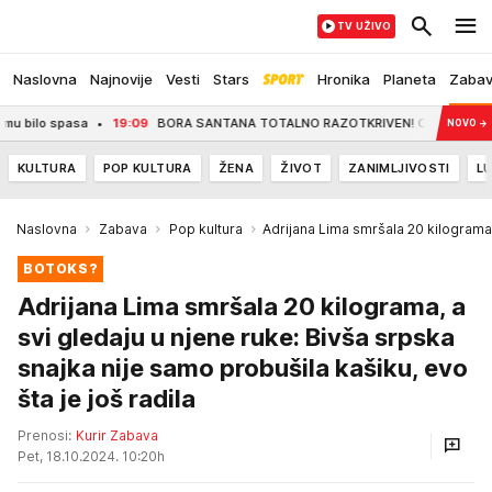
TV UŽIVO
Naslovna
Najnovije
Vesti
Stars
Hronika
Planeta
Zaba
pasa
19:09
BORA SANTANA TOTALNO RAZOTKRIVEN! Otkriveno kome je slao ekspl
NOVO
→
KULTURA
POP KULTURA
ŽENA
ŽIVOT
ZANIMLJIVOSTI
LU
Naslovna
Zabava
Pop kultura
Adrijana Lima smršala 20 kilograma
BOTOKS?
Adrijana Lima smršala 20 kilograma, a
svi gledaju u njene ruke: Bivša srpska
snajka nije samo probušila kašiku, evo
šta je još radila
Prenosi:
Kurir Zabava
Pet, 18.10.2024. 10:20h