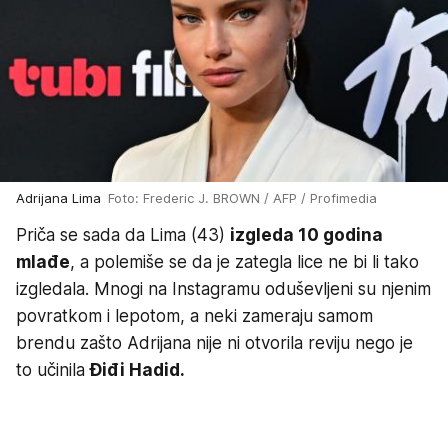
Adrijana Lima
Foto: Frederic J. BROWN / AFP / Profimedia
Priča se sada da Lima (43)
izgleda 10 godina
mlađe
, a polemiše se da je zategla lice ne bi li tako
izgledala. Mnogi na Instagramu oduševljeni su njenim
povratkom i lepotom, a neki zameraju samom
brendu zašto Adrijana nije ni otvorila reviju nego je
to učinila
Điđi Hadid.