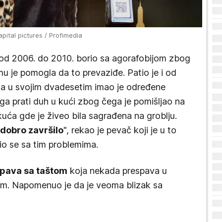
pital pictures / Profimedia
 od 2006. do 2010. borio sa agorafobijom zbog
 mu je pomogla da to prevaziđe. Patio je i od
, a u svojim dvadesetim imao je određene
 ga prati duh u kući zbog čega je pomišljao na
 kuća gde je živeo bila sagrađena na groblju.
 dobro završilo
", rekao je pevač koji je u to
io se sa tim problemima.
spava sa taštom
koja nekada prespava u
om. Napomenuo je da je veoma blizak sa