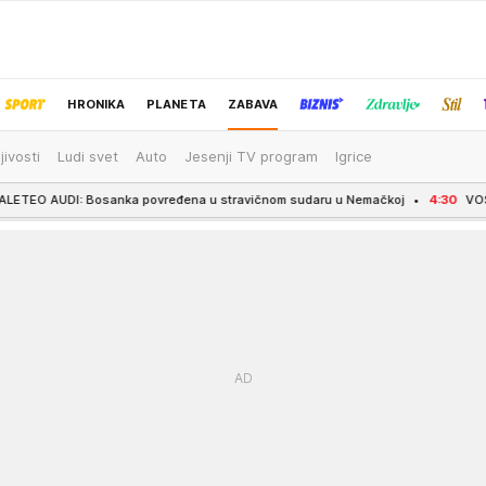
HRONIKA
PLANETA
ZABAVA
jivosti
Ludi svet
Auto
Jesenji TV program
Igrice
IZBOR UREDNIKA
 povređena u stravičnom sudaru u Nemačkoj
4:30
VOŠA VRATILA SVOG KAPIT