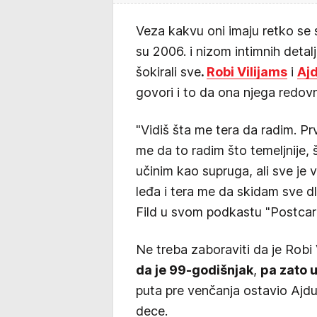
Veza kakvu oni imaju retko se s
su 2006. i nizom intimnih detalj
šokirali sve
.
Robi Vilijams
i
Ajd
govori i to da ona njega redovn
"Vidiš šta me tera da radim. Prv
me da to radim što temeljnije, š
učinim kao supruga, ali sve je
leđa i tera me da skidam sve dl
Fild u svom podkastu "Postcar
Ne treba zaboraviti da je Robi 
da je 99-godišnjak
,
pa zato 
puta pre venčanja ostavio Ajdu,
dece.