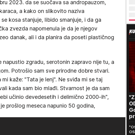
embru 2023. da se suočava sa andropauzom,
araca, a kako on slikovito naziva
e kosa stanjuje, libido smanjuje, i da ga
ička zvezda napomenula je da je njegov
zeo danak, ali i da planira da poseti plastičnog
e napustio zgradu, serotonin zapravo nije tu, a
m. Potrošio sam sve prirodne dobre stvari.
i kaže: "Tata je lenj". Ne sviđa mi se taj
sivali kada sam bio mlađi. Stvarnost je da sam
ebi učinio devedesetih i delimično 2000-ih",
"
O
i je prošlog meseca napunio 50 godina,
Go
pr
B
"O
OS