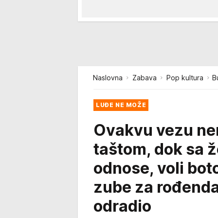
Naslovna
Zabava
Pop kultura
B
LUĐE NE MOŽE
Ovakvu vezu nem
taštom, dok sa 
odnose, voli bot
zube za rođendan
odradio