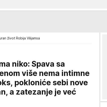
uran život Robija Vilijamsa
a niko: Spava sa
ženom više nema intimne
oks, pokloniće sebi nove
, a zatezanje je već