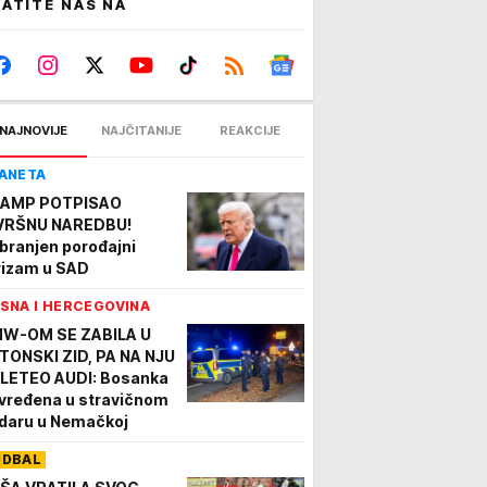
ATITE NAS NA
NAJNOVIJE
NAJČITANIJE
REAKCIJE
ANETA
AMP POTPISAO
VRŠNU NAREDBU!
branjen porođajni
rizam u SAD
SNA I HERCEGOVINA
W-OM SE ZABILA U
TONSKI ZID, PA NA NJU
LETEO AUDI: Bosanka
vređena u stravičnom
daru u Nemačkoj
UDBAL