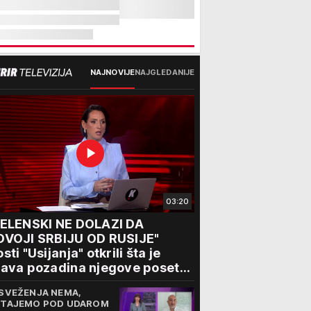
NAJNOVIJE
NAJGLEDANIJE
03:20
ZELENSKI NE DOLAZI DA
DVOJI SRBIJU OD RUSIJE"
sti "Usijanja" otkrili šta je
ava pozadina njegove posete
eogradu
SVEŽENJA NEMA,
TAJEMO POD UDAROM