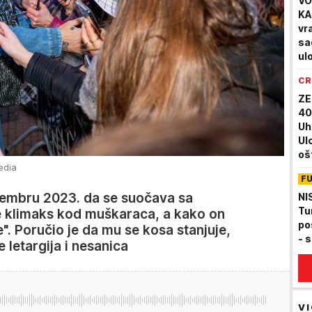
VO
KA
vr
sa
ul
CR
ZE
40
Uh
Ul
oš
edia
du
F
voz
ovembru 2023. da se suočava sa
NI
Tu
 klimaks kod muškaraca, a kako on
po
". Poručio je da mu se kosa stanjuje,
- 
 letargija i nesanica
VI