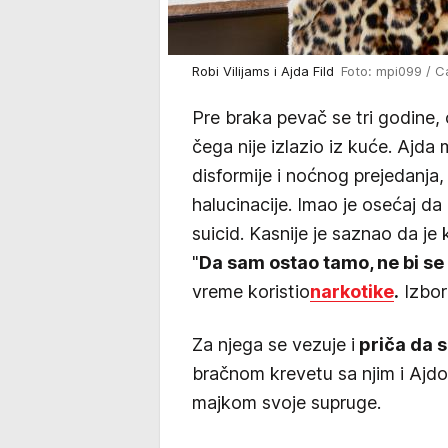
Robi Vilijams i Ajda Fild
Foto: mpi099 / Ca
Pre braka pevač se tri godine,
čega nije izlazio iz kuće. Ajda
disformije i noćnog prejedanja
halucinacije. Imao je osećaj da
suicid. Kasnije je saznao da je
"
Da sam ostao tamo, ne bi se
vreme koristio
narkotike
.
Izbor
Za njega se vezuje i
priča da 
bračnom krevetu sa njim i Ajd
majkom svoje supruge.