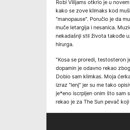
Robi Vilijams otkrio je u nov
kako se zove klimaks kod mušk
“manopause". Poručio je da mu s
muče letargija i nesanica. Muz
nekadašnji stil života takođe u
hirurga.
"Kosa se proredi, testosteron j
dopamin je odavno rekao zbogo
Dobio sam klimkas. Moja ćerka m
izraz "lenj" jer su me tako opi
je*eno iscrpljen onim što sam s
rekao je za The Sun pevač koj