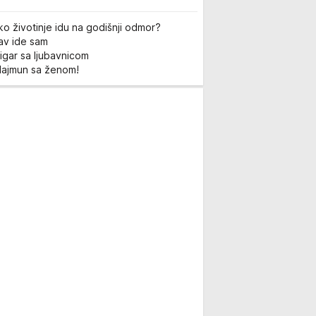
ko životinje idu na godišnji odmor?
Lav ide sam
igar sa ljubavnicom
Majmun sa ženom!