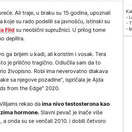
Ka
reće. Ali traje, u braku su 15 godina, upoznali
- 
a koje su rado podelili sa javnošću, istinski su
- T
- 
a Fild
su neobični supružnici. U prilog tome
o depilira.
o ga brijem u kadi, ali koristim i vosak. Tera
to je prilično tragično. Odlučila sam da to
 vrlo živopisno. Robi ima neverovatno dlakava
ake sa njegove pozadine", ispričala je Ajda
ds from the Edge" 2020.
Vilijams rekao da
ima nivo testosterona kao
uzima hormone.
Slavni pevač je inače više
 a onda su se venčali 2010. i dobili četvoro