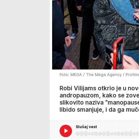
Foto: MEGA / The Mega Agency / Profim
Robi Vilijams otkrio je u n
andropauzom, kako se zove
slikovito naziva “manopause
libido smanjuje, i da ga muče
Slušaj vest