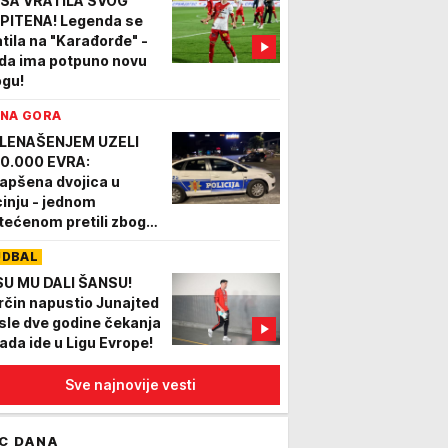
ŠA VRATILA SVOG
PITENA! Legenda se
atila na "Karađorđe" -
da ima potpuno novu
ogu!
NA GORA
LENAŠENJEM UZELI
0.000 EVRA:
apšena dvojica u
cinju - jednom
tećenom pretili zbog
ga, policija zaplenila
UDBAL
ila i oružje
SU MU DALI ŠANSU!
rčin napustio Junajted
sle dve godine čekanja
sada ide u Ligu Evrope!
Sve najnovije vesti
C DANA