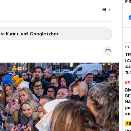
PR
1
te Kurir u vaš Google izbor
PL
TR
IZ
Za
tu
BO
BM
BE
NA
po
su
F