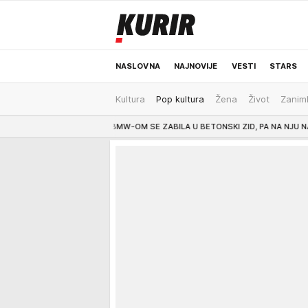
NASLOVNA
NAJNOVIJE
VESTI
STARS
Kultura
Pop kultura
Žena
Život
Zaniml
ODRŽIVA BUDUĆNOST
REGION
NEWS
5:00
BMW-OM SE ZABILA U BETONSKI ZID, PA NA NJU NALETEO AUDI: Bosanka