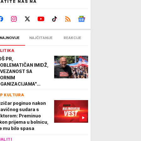
ATITE NAS NA
NAJNOVIJE
NAJČITANIJE
REAKCIJE
LITIKA
OŠ PR,
OBLEMATIČAN IMIDŽ,
VEZANOST SA
ORNIM
GANIZACIJAMA"
talji plenumaškog
P KULTURA
sijea o Zlatku
kanoviću: Zameraju
zičar poginuo nakon
 vezu sa
ravičnog sudara s
mokratskom
aktorom: Preminuo
rankom
kon prijema u bolnicu,
je mu bilo spasa
JALITI