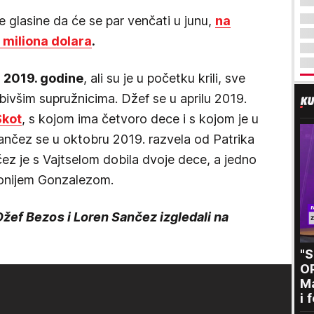
e glasine da će se par venčati u junu,
na
 miliona dolara
.
i 2019. godine
, ali su je u početku krili, sve
 bivšim supružnicima. Džef se u aprilu 2019.
Skot
, s kojom ima četvoro dece i s kojom je u
ančez se u oktobru 2019. razvela od Patrika
ez je s Vajtselom dobila dvoje dece, a jedno
Tonijem Gonzalezom.
 Džef Bezos i Loren Sančez izgledali na
"
O
Ma
i 
kr