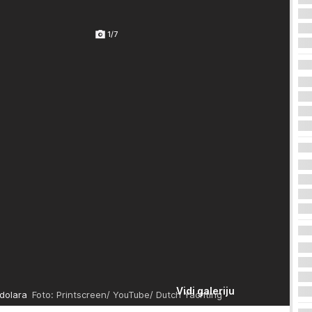
1/7
Vidi galeriju
dolara
Foto: Printscreen/ YouTube/ Dutch Yachting