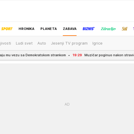
HRONIKA
PLANETA
ZABAVA
jivosti
Ludi svet
Auto
Jesenji TV program
Igrice
IZBOR UREDNIKA
emokratskom strankom
19:29
Muzičar poginuo nakon stravičnog sudara s trak