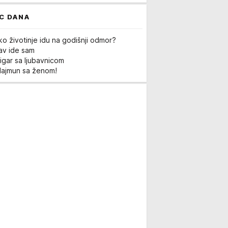
C DANA
ko životinje idu na godišnji odmor?
Lav ide sam
igar sa ljubavnicom
Majmun sa ženom!