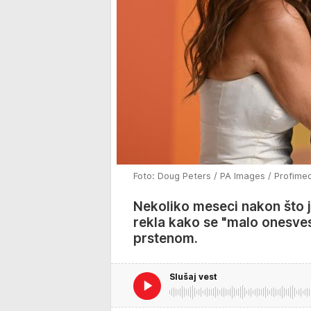
Foto: Doug Peters / PA Images / Profime
Nekoliko meseci nakon što je
rekla kako se "malo onesvest
prstenom.
Slušaj vest