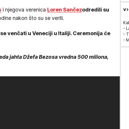
s
i njegova verenica
Loren Sančez
odredili su
VI
dine nakon što su se verili.
Ka
- 
se venčati u Veneciji u Italiji. Ceremonija će
- T
- 
gleda jahta Džefa Bezosa vredna 500 miliona,