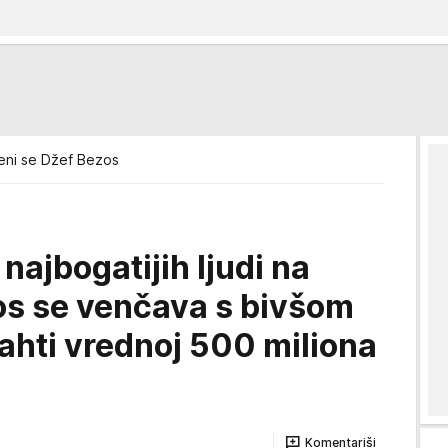
eni se Džef Bezos
najbogatijih ljudi na
os se venčava s bivšom
ahti vrednoj 500 miliona
Komentariši