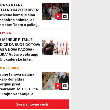
RA SANTANA
TALNO RAZOTKRIVEN!
kriveno kome je slao
splicitne snimke, on
n sebe: "Idem u policiju
sud!" Bivša mu došla
LITIKA
ave
A MENE JE PITANJE
D ĆE DA BUDE GOTOVA
AZA NOVA PAZOVA-
JKA" Vučić o vetiranju
 blokaderske liste:
što smo dužni da
P KULTURA
mentarišemo toliko
smisla?
otine fanova satima
kalo Ronalda i
orginu pred
tedralom: Mislili su da
 tu tajno venčanje, a
da se oglasila i crkva,
stao je haos
Sve najnovije vesti