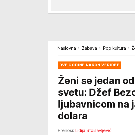
Naslovna
Zabava
Pop kultura
Ž
DVE GODINE NAKON VERIDBE
Ženi se jedan od 
svetu: Džef Bez
ljubavnicom na j
dolara
Prenosi:
Lidija Stoisavljević