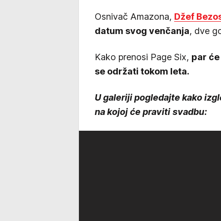
Osnivač Amazona,
Džef Bezo
datum svog venčanja
, dve go
Kako prenosi Page Six,
par će 
se održati tokom leta.
U galeriji pogledajte kako iz
na kojoj će praviti svadbu: