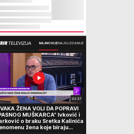
NAJNOVIJE
NAJGLEDANIJE
02:37
SVAKA ŽENA VOLI DA POPRAVI
PASNOG MUŠKARCA" Ivković i
rković o braku Sretka Kalinića
fenomenu žena koje biraju
iminalce: "Neće sa nekim ko