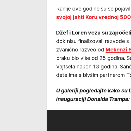
Ranije ove godine su se pojavil
svojoj jahti Koru vrednoj 500
Džef i Loren vezu su započel
dok nisu finalizovali razvode s
zvanično razveo od
Mekenzi 
braku bio više od 25 godina. S
Vajtsela nakon 13 godina. Sanč
dete ima s bivšim partnerom 
U galeriji pogledajte kako su
inauguraciji Donalda Trampa: