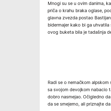
Mnogi su se u ovim danima, kad
priča o krahu braka oglase, pod
glavna zvezda postao Bastijan
bidermajer kako bi ga uhvatila
ovog buketa bila je tadašnja 
Radi se o nemačkom alpskom skij
sa svojom devojkom nabacio ta
dobro nasmejao. Očigledno da m
da se smejemo, ali priznajte da