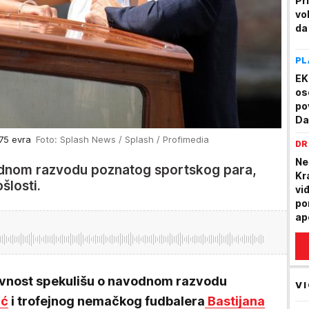
Pr
vo
da 
PL
EK
os
po
Da
275 evra
Foto: Splash News / Splash / Profimedia
DR
Ne
odnom razvodu poznatog sportskog para,
Kr
ošlosti.
vi
po
ap
javnost spekulišu o navodnom razvodu
VI
ić
i trofejnog nemačkog fudbalera
Bastijana