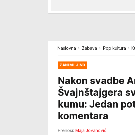
Naslovna
Zabava
Pop kultura
K
ZANIMLJIVO
Nakon svadbe An
Švajnštajgera sv
kumu: Jedan pot
komentara
Prenosi:
Maja Jovanović