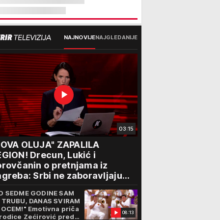
NAJNOVIJE
NAJGLEDANIJE
03:15
NOVA OLUJA" ZAPALILA
GION! Drecun, Lukić i
rovčanin o pretnjama iz
greba: Srbi ne zaboravljaju
rogon
D SEDME GODINE SAM
 TRUBU, DANAS SVIRAM
 OCEM!" Emotivna priča
08:13
rodice Zećirović pred