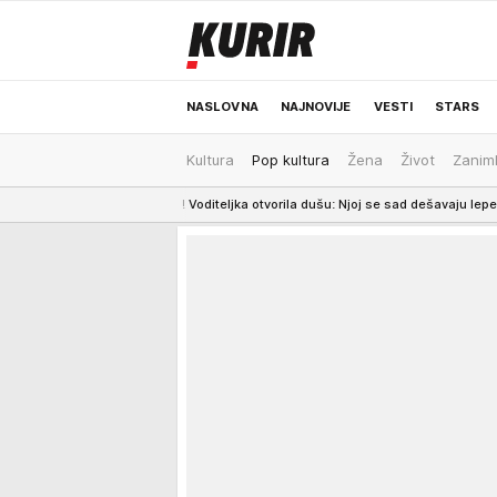
NASLOVNA
NAJNOVIJE
VESTI
STARS
Kultura
Pop kultura
Žena
Život
Zaniml
ODRŽIVA BUDUĆNOST
REGION
NEWS
jaliti zvezdu! Voditeljka otvorila dušu: Njoj se sad dešavaju lepe stvari
19:3