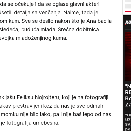
a se očekuje i da se oglase glavni akteri
setili detalja sa venčanja. Naime, tada je
om kum. Sve se desilo nakon što je Ana bacila
 sledeća, buduća mlada. Srećna dobitnica
devojka mladoženjinog kuma.
"
RE
ašu Feliksu Nojrojteru, koji je na fotografiji
Bo
Za
kav prestravljeni kez da nas je sve odmah
p
omku nije bilo lako, pa i nije baš lepo od nas
"O
UZ
 je fotografija urnebesna.
SA
po