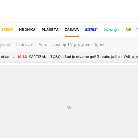
HRONIKA
PLANETA
ZABAVA
jivosti
Ludi svet
Auto
Jesenji TV program
Igrice
IZBOR UREDNIKA
3
PARTIZAN - TOBOL: Sad je stvarno gol! Zubairu jači od VAR-a, crno-beli duplira