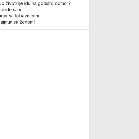
ko životinje idu na godišnji odmor?
Lav ide sam
igar sa ljubavnicom
Majmun sa ženom!