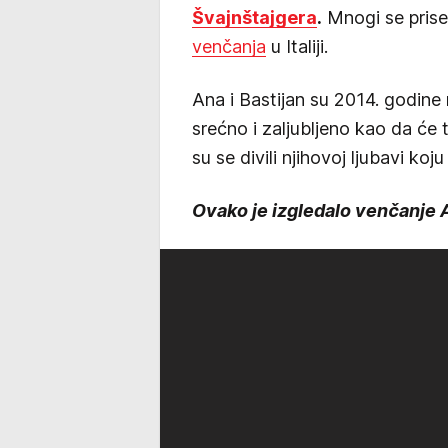
Švajnštajgera
.
Mnogi se prise
venčanja
u Italiji.
Ana i Bastijan su 2014. godine 
srećno i zaljubljeno kao da će
su se divili njihovoj ljubavi koju
Ovako je izgledalo venčanje A