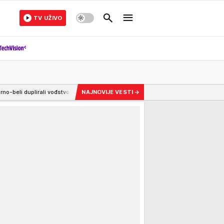
TV UŽIVO
li vođstvo
22:37
Privlači vas neko drugi, a volite svog partnera? Evo da li je t
NAJNOVIJE VESTI
→