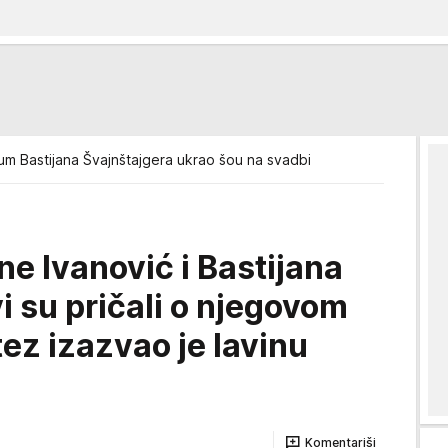
um Bastijana Švajnštajgera ukrao šou na svadbi
e Ivanović i Bastijana
i su pričali o njegovom
ez izazvao je lavinu
Komentariši