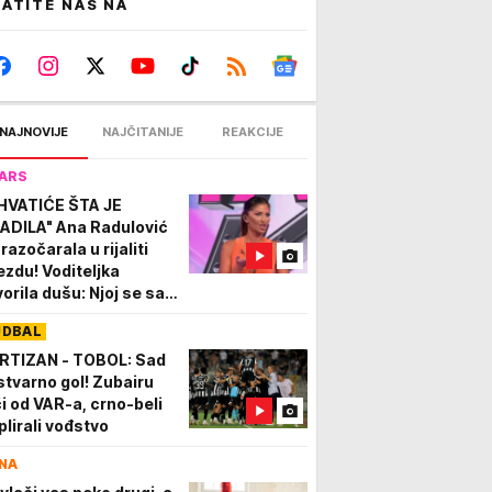
ATITE NAS NA
NAJNOVIJE
NAJČITANIJE
REAKCIJE
ARS
HVATIĆE ŠTA JE
ADILA" Ana Radulović
razočarala u rijaliti
ezdu! Voditeljka
vorila dušu: Njoj se sad
šavaju lepe stvari
UDBAL
RTIZAN - TOBOL: Sad
 stvarno gol! Zubairu
či od VAR-a, crno-beli
plirali vođstvo
NA