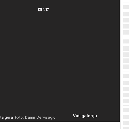
1/17
Vidi galeriju
štajgera
Foto: Damir Dervišagić