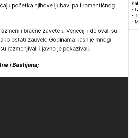
Ka
ćaju početka njihove ljubavi pa i romantičnog
- 
- T
- 
razmenili bračne zavete u Veneciji i delovali su
 tako ostati zauvek. Godinama kasnije mnogi
 su razmenjivali i javno je pokazivali.
ne i Bastijana;