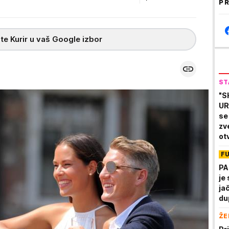
PR
te Kurir u vaš Google izbor
ST
"S
UR
se 
zv
ot
de
F
PA
je
ja
du
ŽE