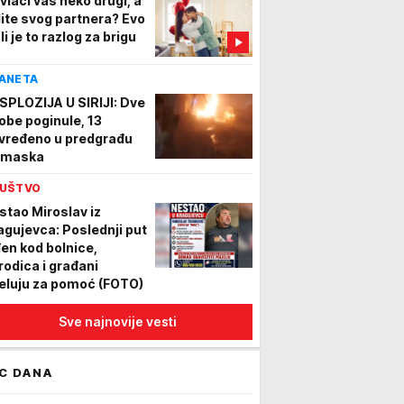
ivlači vas neko drugi, a
lite svog partnera? Evo
li je to razlog za brigu
ANETA
SPLOZIJA U SIRIJI: Dve
obe poginule, 13
vređeno u predgrađu
maska
UŠTVO
stao Miroslav iz
agujevca: Poslednji put
đen kod bolnice,
rodica i građani
eluju za pomoć (FOTO)
Sve najnovije vesti
C DANA