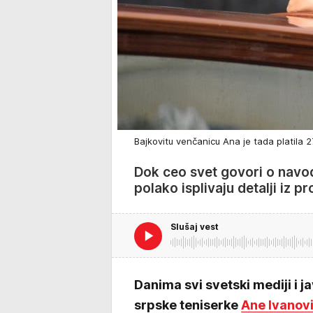
Bajkovitu venčanicu Ana je tada platila 
Dok ceo svet govori o nav
polako isplivaju detalji iz pr
Slušaj vest
Danima svi svetski mediji i 
srpske teniserke
Ane Ivanov