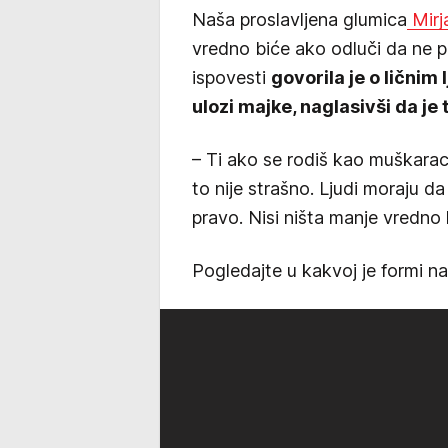
Naša proslavljena glumica
Mirj
vredno biće ako odluči da ne p
ispovesti
govorila je o ličnim 
ulozi majke, naglasivši da je 
– Ti ako se rodiš kao muškarac
to nije strašno. Ljudi moraju da
pravo. Nisi ništa manje vredno l
Pogledajte u kakvoj je formi n