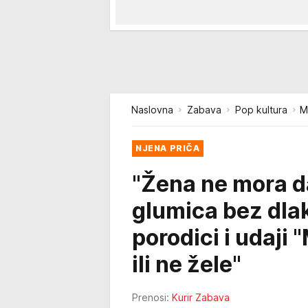
Naslovna
Zabava
Pop kultura
M
NJENA PRIČA
"Žena ne mora d
glumica bez dlak
porodici i udaji
ili ne žele"
Prenosi:
Kurir Zabava