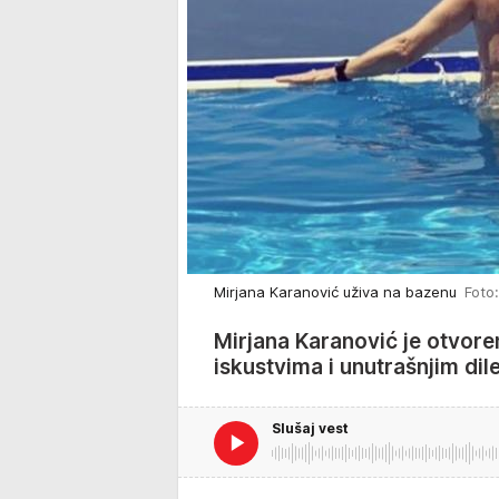
Mirjana Karanović uživa na bazenu
Foto:
Mirjana Karanović je otvore
iskustvima i unutrašnjim dil
Slušaj vest