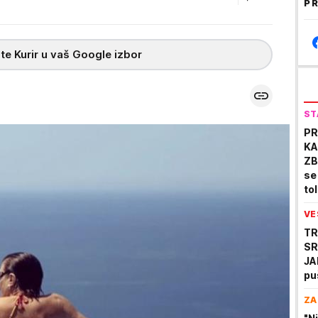
PR
te Kurir u vaš Google izbor
ST
PR
KA
ZB
se
tol
VE
TR
SR
JA
pu
ZA