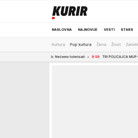
NASLOVNA
NAJNOVIJE
VESTI
STARS
Kultura
Pop kultura
Žena
Život
Zaniml
ODRŽIVA BUDUĆNOST
REGION
NEWS
hitno klub: Nećemo tolerisati
9:56
TRI POLICAJCA MUP-a SRBIJE PRIVEDEN