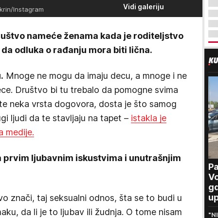
Vidi galeriju
krin/Instagram
društvo nameće ženama kada je roditeljstvo
da odluka o rađanju mora biti lična.
.
Mnoge ne mogu da imaju decu, a mnoge i ne
ce. Društvo bi tu trebalo da pomogne svima
este neka vrsta dogovora, dosta je što samog
gi ljudi da te stavljaju na tapet –
istakla je
a medije.
 prvim ljubavnim iskustvima i unutrašnjim
Pa
Vo
gd
up
vo znači, taj seksualni odnos, šta se to budi u
pr
maku, da li je to ljubav ili žudnja. O tome nisam
"N