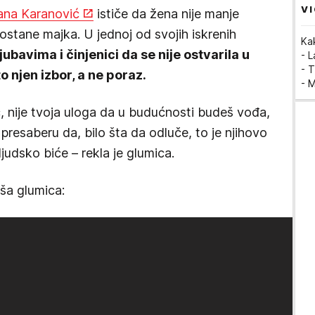
VI
ana Karanović
ističe da žena nije manje
ostane majka. U jednoj od svojih iskrenih
Ka
ljubavima i činjenici da se nije ostvarila u
- 
- T
to njen izbor, a ne poraz.
- 
, nije tvoja uloga da u budućnosti budeš vođa,
 presaberu da, bilo šta da odluče, to je njihovo
judsko biće – rekla je glumica.
aša glumica: