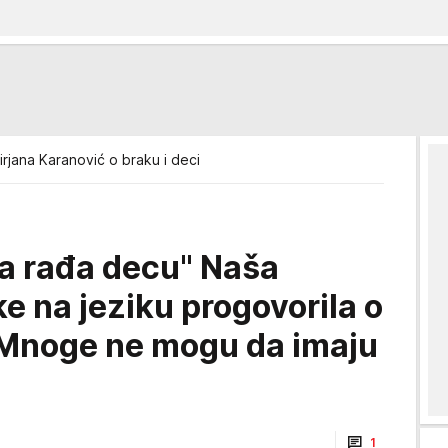
irjana Karanović o braku i deci
a rađa decu" Naša
e na jeziku progovorila o
 "Mnoge ne mogu da imaju
1