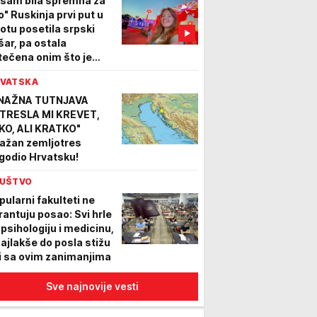
isam bila spremna za
o" Ruskinja prvi put u
votu posetila srpski
šar, pa ostala
tečena onim što je
mo doživela
VATSKA
NAŽNA TUTNJAVA
TRESLA MI KREVET,
KO, ALI KRATKO"
ažan zemljotres
godio Hrvatsku!
UŠTVO
pularni fakulteti ne
rantuju posao: Svi hrle
 psihologiju i medicinu,
najlakše do posla stižu
i sa ovim zanimanjima
Sve najnovije vesti