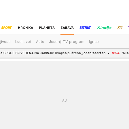
HRONIKA
PLANETA
ZABAVA
jivosti
Ludi svet
Auto
Jesenji TV program
Igrice
IZBOR UREDNIKA
A NA JARINJU: Dvojica puštena, jedan zadržan
9:54
"Nisam bila spremna za