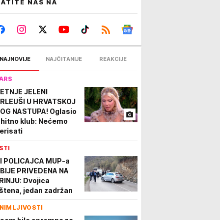
ATITE NAS NA
NAJNOVIJE
NAJČITANIJE
REAKCIJE
ARS
ETNJE JELENI
RLEUŠI U HRVATSKOJ
OG NASTUPA! Oglasio
 hitno klub: Nećemo
erisati
STI
I POLICAJCA MUP-a
BIJE PRIVEDENA NA
RINJU: Dvojica
štena, jedan zadržan
NIMLJIVOSTI