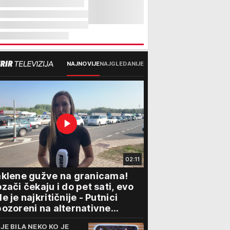
NAJNOVIJE
NAJGLEDANIJE
02:11
klene gužve na granicama!
zači čekaju i do pet sati, evo
e je najkritičnije - Putnici
ozoreni na alternativne
elaze
IJE BILA NEKO KO JE