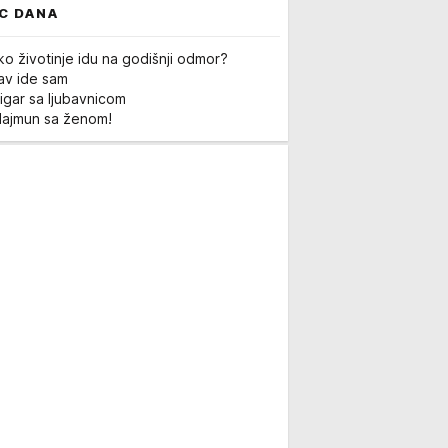
C DANA
ko životinje idu na godišnji odmor?
Lav ide sam
igar sa ljubavnicom
Majmun sa ženom!