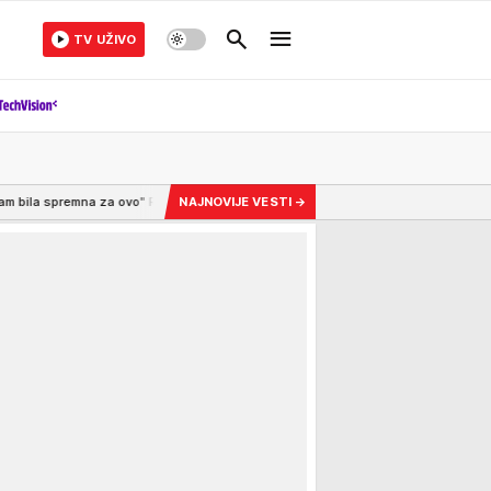
TV UŽIVO
 ovo" Ruskinja prvi put u životu posetila srpski vašar, pa ostala zatečena onim š
NAJNOVIJE VESTI
→