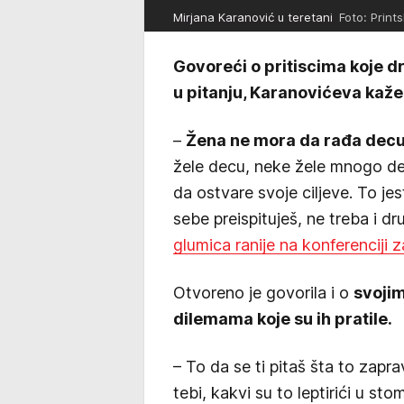
Mirjana Karanović u teretani
Foto: Prints
Govoreći o pritiscima koje 
u pitanju, Karanovićeva kaže 
–
Žena ne mora da rađa decu
žele decu, neke žele mnogo de
da ostvare svoje ciljeve. To j
sebe preispituješ, ne treba i dru
glumica ranije na konferenciji z
Otvoreno je govorila i o
svojim
dilemama koje su ih pratile.
– To da se ti pitaš šta to zapra
tebi, kakvi su to leptirići u sto