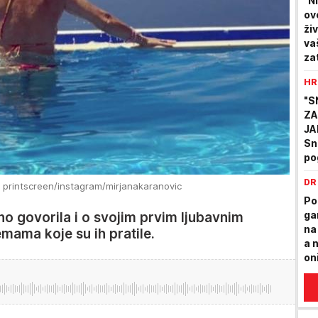
"N
ov
ži
va
za
ta
HR
"S
ZA
JA
Sn
po
DR
 printscreen/instagram/mirjanakaranovic
Po
ga
no govorila i o svojim prvim ljubavnim
na
emama koje su ih pratile.
a 
on