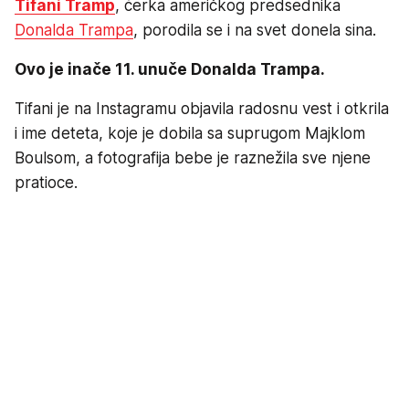
Tifani Tramp
, ćerka američkog predsednika
Donalda Trampa
, porodila se i na svet donela sina.
Ovo je inače 11. unuče Donalda Trampa.
Tifani je na Instagramu objavila radosnu vest i otkrila
i ime deteta, koje je dobila sa suprugom Majklom
Boulsom, a fotografija bebe je raznežila sve njene
pratioce.