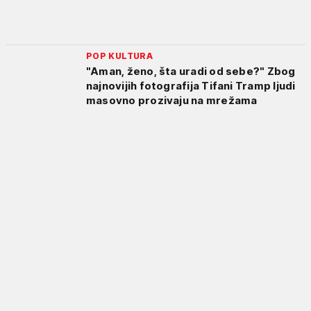
POP KULTURA
"Aman, ženo, šta uradi od sebe?" Zbog
najnovijih fotografija Tifani Tramp ljudi
masovno prozivaju na mrežama