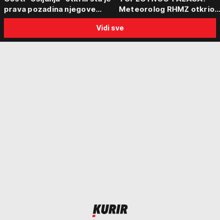
prava pozadina njegove
Meteorolog RHMZ otkrio
posete Beogradu
kakvo vreme nas čeka do
Vidi sve
kraja avgusta