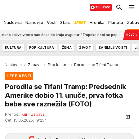
TV UŽIVO
Naslovna
Najnovije
Vesti
Stars
Hronika
Planeta
Zaba
vreme nas čeka do kraja avgusta: "Tropske noći ne popuštaju"!
21:42
T
NOVO
→
KULTURA
POP KULTURA
ŽENA
ŽIVOT
ZANIMLJIVOSTI
LU
Naslovna
Zabava
Pop kultura
Porodila se Tifani Tramp
LEPE VESTI
Porodila se Tifani Tramp: Predsednik
Amerike dobio 11. unuče, prva fotka
bebe sve raznežila (FOTO)
Prenosi:
Kurir Zabava
Čet, 15.05.2025. 19:25h