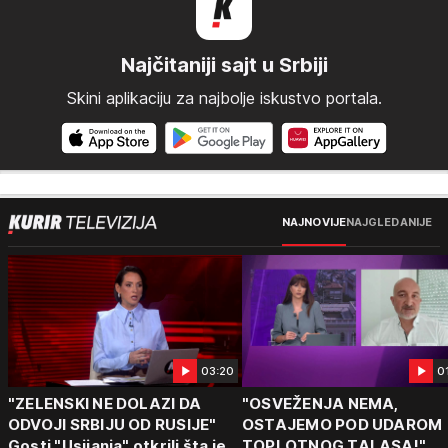
Najčitaniji sajt u Srbiji
Skini aplikaciju za najbolje iskustvo portala.
NAJNOVIJE
NAJGLEDANIJE
03:20
0
"ZELENSKI NE DOLAZI DA
"OSVEŽENJA NEMA,
ODVOJI SRBIJU OD RUSIJE"
OSTAJEMO POD UDAROM
Gosti "Usijanja" otkrili šta je
TOPLOTNOG TALASA!"