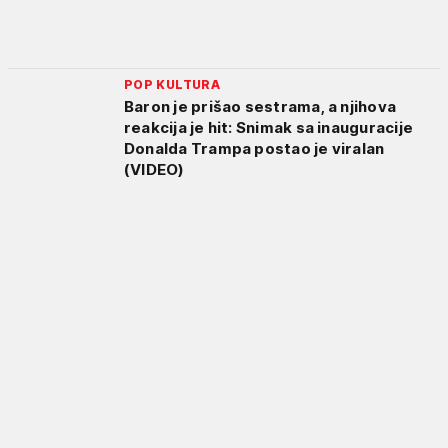
POP KULTURA
Baron je prišao sestrama, a njihova
reakcija je hit: Snimak sa inauguracije
Donalda Trampa postao je viralan
(VIDEO)