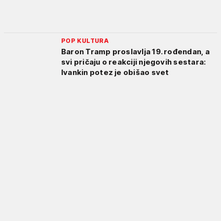
POP KULTURA
Baron Tramp proslavlja 19. rođendan, a
svi pričaju o reakciji njegovih sestara:
Ivankin potez je obišao svet