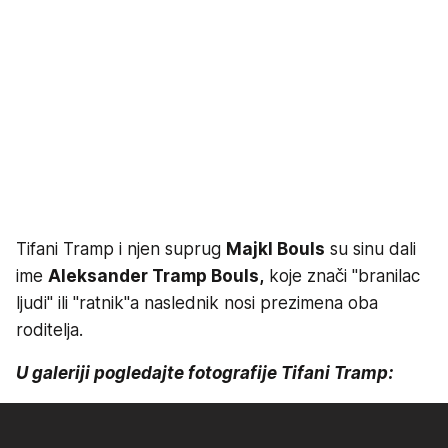
Tifani Tramp i njen suprug
Majkl Bouls
su sinu dali
ime
Aleksander Tramp Bouls,
koje znači "branilac
ljudi" ili "ratnik"
a naslednik nosi prezimena oba
roditelja.
U galeriji pogledajte fotografije Tifani Tramp: