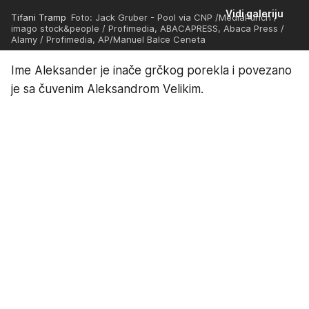
Vidi galeriju
Tifani Tramp
Foto: Jack Gruber - Pool via CNP /MediaPunch /
imago stock&people / Profimedia, ABACAPRESS, Abaca Press /
Alamy / Profimedia, AP/Manuel Balce Ceneta
Ime Aleksander je inače grčkog porekla i povezano
je sa čuvenim Aleksandrom Velikim.