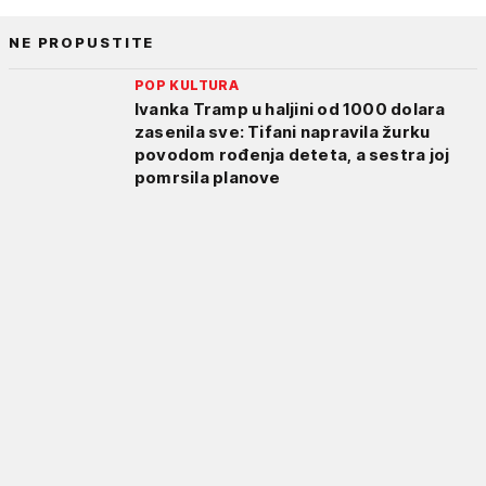
NE PROPUSTITE
POP KULTURA
Ivanka Tramp u haljini od 1000 dolara
zasenila sve: Tifani napravila žurku
povodom rođenja deteta, a sestra joj
pomrsila planove