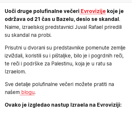
Uoči druge polufinalne večeri
Evrovizije
koje je
održava od 21 čas u Bazelu, desio se skandal
.
Naime, izraelskoj predstavnici Juval Rafael priredili
su skandal na probi.
Prisutni u dvorani su predstavnike pomenute zemlje
izviždali, koristili su i pištaljke, bilo je i pogrdnih reči,
te reči i podrške za Palestinu, koja je u ratu sa
Izraelom.
Sve detalje polufinalne večeri možete pratiti na
našem
blogu
.
Ovako je izgledao nastup Izraela na Evroviziji: