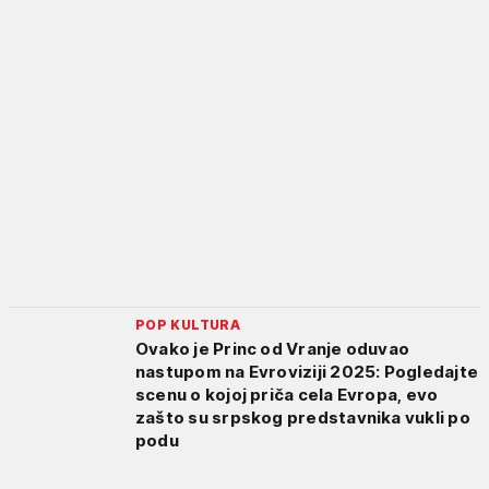
POP KULTURA
Ovako je Princ od Vranje oduvao
nastupom na Evroviziji 2025: Pogledajte
scenu o kojoj priča cela Evropa, evo
zašto su srpskog predstavnika vukli po
podu