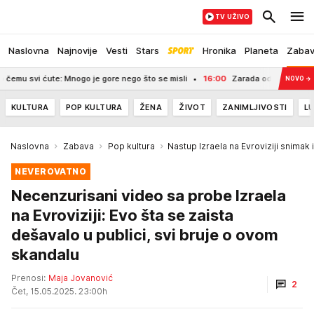
TV UŽIVO
Naslovna
Najnovije
Vesti
Stars
Hronika
Planeta
Zaba
i ćute: Mnogo je gore nego što se misli
16:00
Zarada od 50 do iznad 10.000 
NOVO
→
KULTURA
POP KULTURA
ŽENA
ŽIVOT
ZANIMLJIVOSTI
LU
Naslovna
Zabava
Pop kultura
Nastup Izraela na Evroviziji snimak 
NEVEROVATNO
Necenzurisani video sa probe Izraela
na Evroviziji: Evo šta se zaista
dešavalo u publici, svi bruje o ovom
skandalu
Prenosi:
Maja Jovanović
2
Čet, 15.05.2025. 23:00h