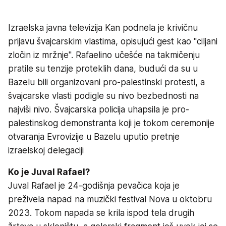
Izraelska javna televizija Kan podnela je krivičnu
prijavu švajcarskim vlastima, opisujući gest kao "ciljani
zločin iz mržnje". Rafaelino učešće na takmičenju
pratile su tenzije proteklih dana, budući da su u
Bazelu bili organizovani pro-palestinski protesti, a
švajcarske vlasti podigle su nivo bezbednosti na
najviši nivo. Švajcarska policija uhapsila je pro-
palestinskog demonstranta koji je tokom ceremonije
otvaranja Evrovizije u Bazelu uputio pretnje
izraelskoj delegaciji
Ko je Juval Rafael?
Juval Rafael je 24-godišnja pevačica koja je
preživela napad na muzički festival Nova u oktobru
2023. Tokom napada se krila ispod tela drugih