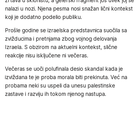
žrtava u skloništu, a gelerski fragment još uvek joj se
nalazi u nozi. Njena pesma nosi snažan lični kontekst
koji je dodatno podelio publiku.
Prošle godine se izraelska predstavnica suočila sa
zvižducima i pretnjama zbog vojnog delovanja
Izraela. S obzirom na aktuelni kontekst, slične
reakcije nisu isključene ni večeras.
Večeras se uoči polufinala desio skandal kada je
izviždana te je proba morala biti prekinuta. Već na
probama neki su uspeli da unesu palestinske
zastave i razviju ih tokom njenog nastupa.