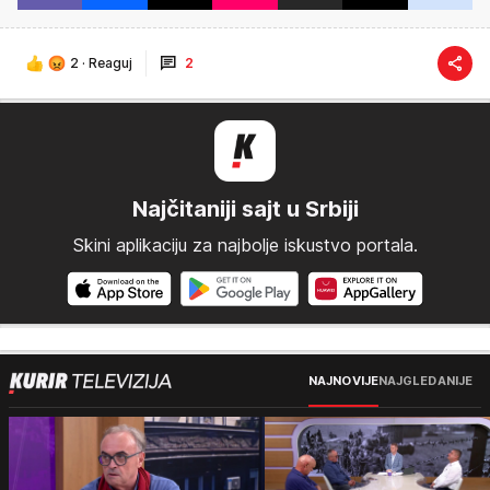
2
·
Reaguj
2
Najčitaniji sajt u Srbiji
Skini aplikaciju za najbolje iskustvo portala.
NAJNOVIJE
NAJGLEDANIJE