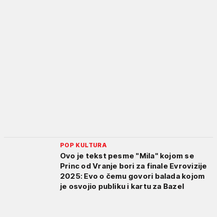
POP KULTURA
Ovo je tekst pesme "Mila" kojom se
Princ od Vranje bori za finale Evrovizije
2025: Evo o čemu govori balada kojom
je osvojio publiku i kartu za Bazel