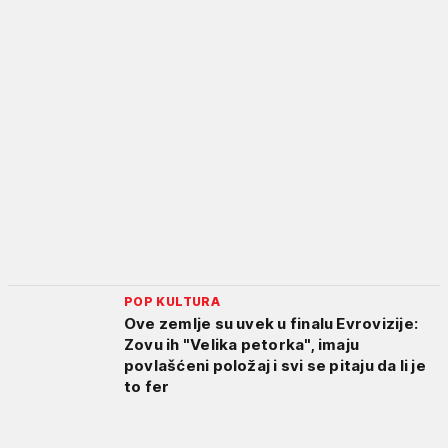
POP KULTURA
Ove zemlje su uvek u finalu Evrovizije:
Zovu ih "Velika petorka", imaju
povlašćeni položaj i svi se pitaju da li je
to fer