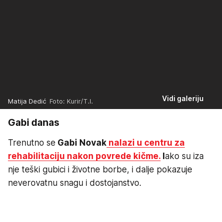
Vidi galeriju
Matija Dedić
Foto: Kurir/T.I.
Gabi danas
Trenutno se
Gabi Novak
nalazi u centru za
rehabilitaciju nakon povrede kičme.
I
ako su iza
nje teški gubici i životne borbe, i dalje pokazuje
neverovatnu snagu i dostojanstvo.