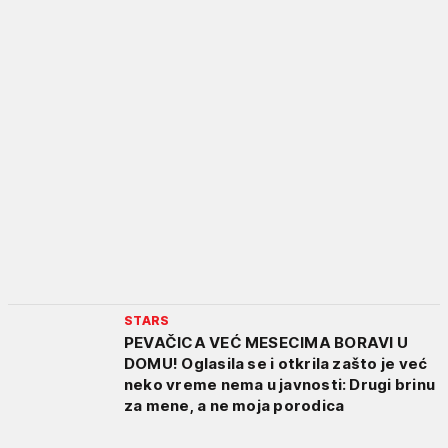
STARS
PEVAČICA VEĆ MESECIMA BORAVI U
DOMU! Oglasila se i otkrila zašto je već
neko vreme nema u javnosti: Drugi brinu
za mene, a ne moja porodica