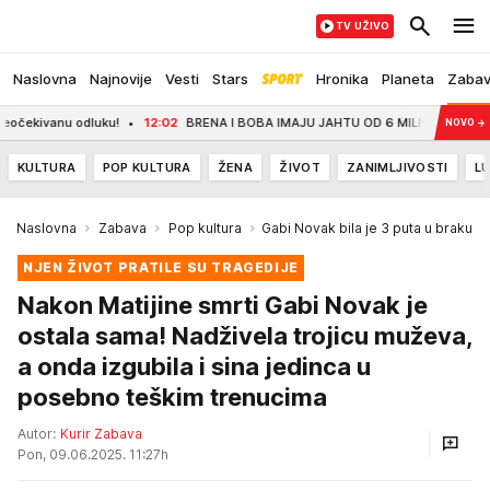
TV UŽIVO
Naslovna
Najnovije
Vesti
Stars
Hronika
Planeta
Zaba
nu odluku!
12:02
BRENA I BOBA IMAJU JAHTU OD 6 MILIONA EVRA, A SAD SU D
NOVO
→
KULTURA
POP KULTURA
ŽENA
ŽIVOT
ZANIMLJIVOSTI
LU
Naslovna
Zabava
Pop kultura
Gabi Novak bila je 3 puta u braku
NJEN ŽIVOT PRATILE SU TRAGEDIJE
Nakon Matijine smrti Gabi Novak je
ostala sama! Nadživela trojicu muževa,
a onda izgubila i sina jedinca u
posebno teškim trenucima
Autor:
Kurir Zabava
Pon, 09.06.2025. 11:27h