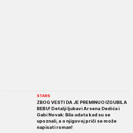
STARS
ZBOG VESTI DA JE PREMINUO IZGUBILA
BEBU! Detalji ljubavi Arsena Dedića i
Gabi Novak: Bila udata kad su se
upoznali, a o njigovoj priči se može
napisati roman!