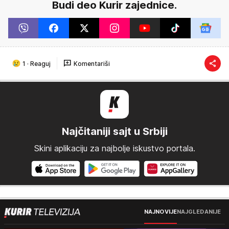
Budi deo Kurir zajednice.
1
·
Reaguj
Komentariši
Najčitaniji sajt u Srbiji
Skini aplikaciju za najbolje iskustvo portala.
NAJNOVIJE
NAJGLEDANIJE