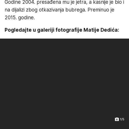
Godine 2004. presađena mu je jetra, a kasnije je bio i
na dijalizi zbog otkazivanja bubrega. Preminuo je
2015. godine.
Pogledajte u galeriji fotografije Matije Dedića:
1/5