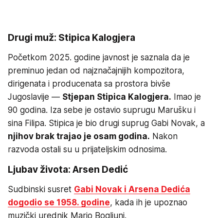
Drugi muž: Stipica Kalogjera
Početkom 2025. godine javnost je saznala da je
preminuo jedan od najznačajnijih kompozitora,
dirigenata i producenata sa prostora bivše
Jugoslavije —
Stjepan Stipica Kalogjera.
Imao je
90 godina. Iza sebe je ostavio suprugu Marušku i
sina Filipa. Stipica je bio drugi suprug Gabi Novak, a
njihov brak trajao je osam godina.
Nakon
razvoda ostali su u prijateljskim odnosima.
Ljubav života: Arsen Dedić
Sudbinski susret
Gabi Novak i Arsena Dedića
dogodio se 1958. godine
, kada ih je upoznao
muzički urednik Mario Bogliuni.