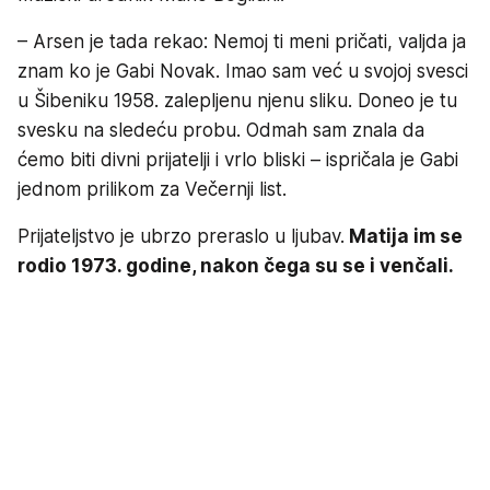
– Arsen je tada rekao: Nemoj ti meni pričati, valjda ja
znam ko je Gabi Novak. Imao sam već u svojoj svesci
u Šibeniku 1958. zalepljenu njenu sliku. Doneo je tu
svesku na sledeću probu. Odmah sam znala da
ćemo biti divni prijatelji i vrlo bliski – ispričala je Gabi
jednom prilikom za Večernji list.
Prijateljstvo je ubrzo preraslo u ljubav.
Matija im se
rodio 1973. godine, nakon čega su se i venčali.