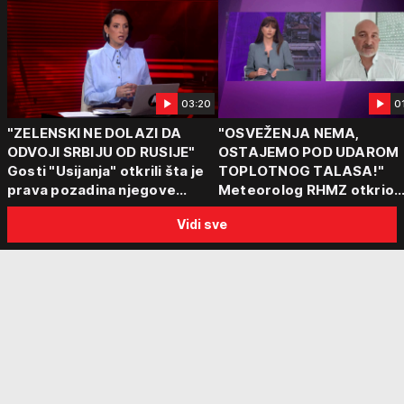
03:20
0
"ZELENSKI NE DOLAZI DA
"OSVEŽENJA NEMA,
ODVOJI SRBIJU OD RUSIJE"
OSTAJEMO POD UDAROM
Gosti "Usijanja" otkrili šta je
TOPLOTNOG TALASA!"
prava pozadina njegove
Meteorolog RHMZ otkrio
posete Beogradu
kakvo vreme nas čeka do
Vidi sve
kraja avgusta