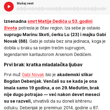
Slušaj vest
Iznenadna
smrt Matije Dedića u 53. godini
života
potresla je čitav region. Iza sebe je ostavio
suprugu Marinu Skoti, ćerku Lu (23) i majku Gabi
Novak (88)
. Gabi je ostala bez sina jedinaca, koga je
dobila u braku sa svojim trećim suprugom,
legendarnim kantautorom Arsenom Dedićem.
Prvi brak: kratka mladalačka ljubav
Prvi muž
Gabi Novak
bio je
akademski slikar
Bogdan Debenjak. Venčali su se kada je ona
imala samo 19 godina, a on 29. Međutim, brak
nije dugo potrajao — već nakon devet meseci
su se razveli,
shvativši da su doneli ishitrenu
odluku. Debenjak je preminuo 2014. godine u 87.