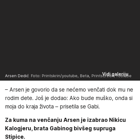
Vidi galeriju
Arsen Dedić
Foto: Printskrin/youtube, Beta, Printscreen/Youtube
– Arsen je govorio da se nećemo venčati dok mu ne
rodim dete. Još je dodao: Ako bude muško, onda si
moja do kraja života – prisetila se Gabi.
Za kuma na venčanju Arsen je izabrao Nikicu
Kalogjeru, brata Gabinog bivšeg supruga
Stipice.