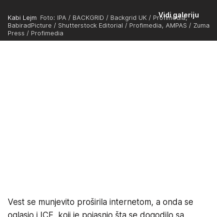
Vidi galeriju
Kabi Lejm
Foto: IPA / BACKGRID / Backgrid UK / Profimedia,
BabiradPicture / Shutterstock Editorial / Profimedia, AMPAS / Zuma
Press / Profimedia
Vest se munjevito proširila internetom, a onda se
oglasio i ICE, koji je pojasnio šta se dogodilo sa