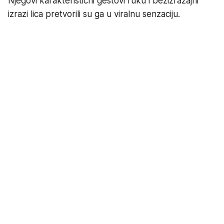
Njegovi karakteristični gestovi ruku i bezizražajni
izrazi lica pretvorili su ga u viralnu senzaciju.