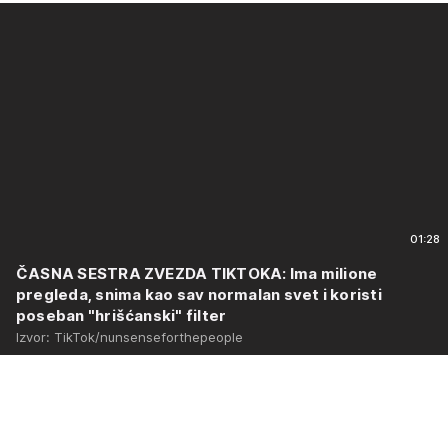
01:28
ČASNA SESTRA ZVEZDA TIKTOKA: Ima milione
pregleda, snima kao sav normalan svet i koristi
poseban "hrišćanski" filter
Izvor: TikTok/nunsenseforthepeople