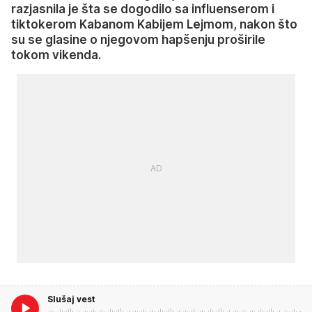
razjasnila je šta se dogodilo sa influenserom i
tiktokerom Kabanom Kabijem Lejmom, nakon što
su se glasine o njegovom hapšenju proširile
tokom vikenda.
Slušaj vest