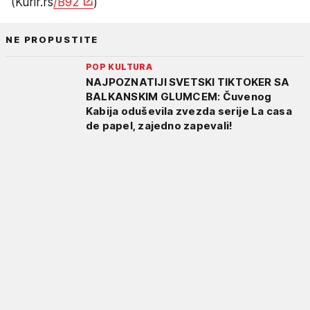
(Kurir.rs
/B92
)
NE PROPUSTITE
POP KULTURA
NAJPOZNATIJI SVETSKI TIKTOKER SA
BALKANSKIM GLUMCEM: Čuvenog
Kabija oduševila zvezda serije La casa
de papel, zajedno zapevali!