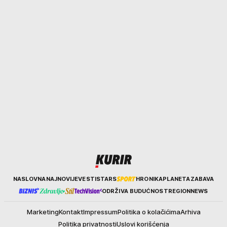
Kurir
NASLOVNA
NAJNOVIJE
VESTI
STARS
HRONIKA
PLANETA
ZABAVA
ODRŽIVA BUDUĆNOST
REGION
NEWS
Marketing
Kontakt
Impressum
Politika o kolačićima
Arhiva
Politika privatnosti
Uslovi korišćenja