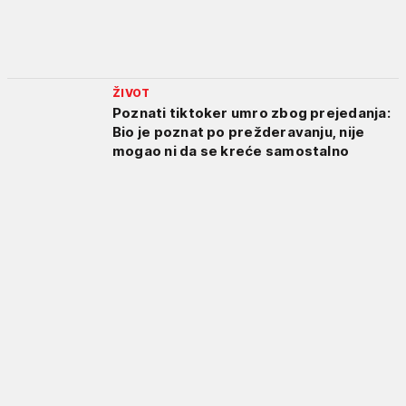
ŽIVOT
Poznati tiktoker umro zbog prejedanja:
Bio je poznat po prežderavanju, nije
mogao ni da se kreće samostalno