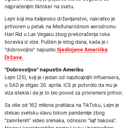
najpraćenijim tiktoker na svetu.
Lejm koji ima italijansko državljanstvo, nakratko je
pritvoren u petak na Međunarodnom aerodromu
Hari Rid u Las Vegasu zbog prekoračenja roka
boravka iz vize. Pušten je istog dana, kada je i
"dobrovoljno" napustio
Sjedinjene Američke
Države.
"Dobrovoljno" napustio Ameriku
Lejm (25), koji je i jedan od najuticajnijih influensera,
u SAD je stigao 30. aprila. ICE je potvrdio da mu je
viza istekla i da je to bio povod za privremeni pritvor.
Sa više od 162 miliona pratilaca na TikToku, Lejm je
stekao svetsku slavu tokom pandemije zbog
"zamršenih" video snimaka, odnosno "lajf hakova".