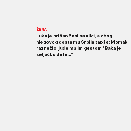
ŽENA
Luka je prišao ženi na ulici, a zbog
njegovog gesta mu Srbija tapše: Momak
raznežio ljude malim gestom "Baka je
seljačko dete..."