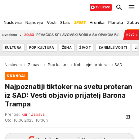
TV UŽIVO
Naslovna
Najnovije
Vesti
Stars
Hronika
Planeta
Zaba
20:33
PEVAČICA SE LAVOVSKI BORILA SA OPAKOM BOLEŠĆU, A PRED SMRT JE IM
NOVO
→
KULTURA
POP KULTURA
ŽENA
ŽIVOT
ZANIMLJIVOSTI
LU
Naslovna
Zabava
Pop kultura
Kobi Lejm proteran iz SAD
SKANDAL
Najpoznatiji tiktoker na svetu proteran
iz SAD: Vesti objavio prijatelj Barona
Trampa
Prenosi:
Kurir Zabava
Uto, 10.06.2025. 10:36h