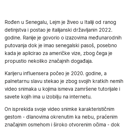
Rođen u Senegalu, Lejm je živeo u Italiji od ranog
detinjstva i postao je italijanski državljanin 2022.
godine. Ranije je govorio o izazovima međunarodnih
putovanja dok je imao senegalski pasoš, posebno
kada je aplicirao za američke vize, zbog čega je
propustio nekoliko značajnih događaja.
Karijeru influensera počeo je 2020. godine, a
palnetarnu slavu stekao je zbog svojih kratkih nemih
video snimaka u kojima ismeva zamršene tutorijale i
savete kojih ima u izobilju na internetu.
On isprekida svoje video snimke karakterističnim
gestom - dlanovima okrenutim ka nebu, praćenim
značajnim osmehom i široko otvorenim očima - dok