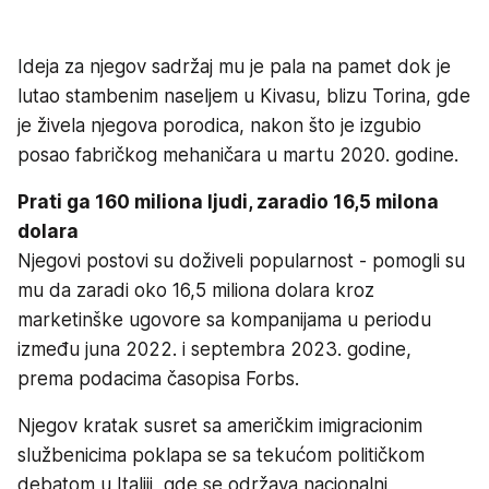
Ideja za njegov sadržaj mu je pala na pamet dok je
lutao stambenim naseljem u Kivasu, blizu Torina, gde
je živela njegova porodica, nakon što je izgubio
posao fabričkog mehaničara u martu 2020. godine.
Prati ga 160 miliona ljudi, zaradio 16,5 milona
dolara
Njegovi postovi su doživeli popularnost - pomogli su
mu da zaradi oko 16,5 miliona dolara kroz
marketinške ugovore sa kompanijama u periodu
između juna 2022. i septembra 2023. godine,
prema podacima časopisa Forbs.
Njegov kratak susret sa američkim imigracionim
službenicima poklapa se sa tekućom političkom
debatom u Italiji, gde se održava nacionalni