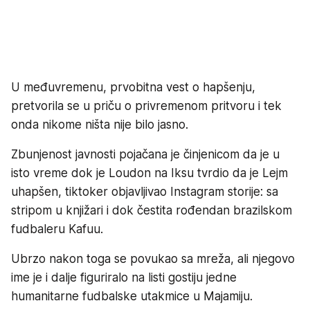
U međuvremenu, prvobitna vest o hapšenju,
pretvorila se u priču o privremenom pritvoru i tek
onda nikome ništa nije bilo jasno.
Zbunjenost javnosti pojačana je činjenicom da je u
isto vreme dok je Loudon na Iksu tvrdio da je Lejm
uhapšen, tiktoker objavljivao Instagram storije: sa
stripom u knjižari i dok čestita rođendan brazilskom
fudbaleru Kafuu.
Ubrzo nakon toga se povukao sa mreža, ali njegovo
ime je i dalje figuriralo na listi gostiju jedne
humanitarne fudbalske utakmice u Majamiju.