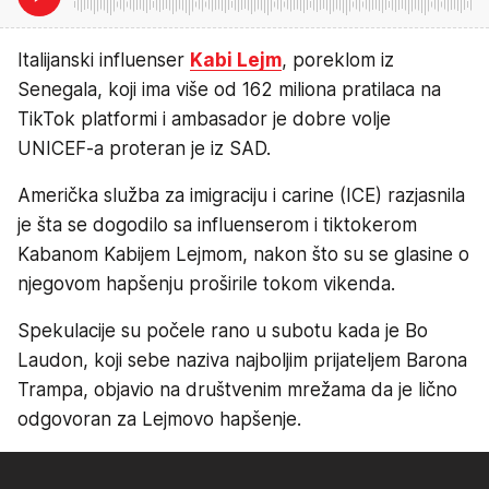
Italijanski influenser
Kabi Lejm
, poreklom iz
Senegala, koji ima više od 162 miliona pratilaca na
TikTok platformi i ambasador je dobre volje
UNICEF-a proteran je iz SAD.
Američka služba za imigraciju i carine (ICE) razjasnila
je šta se dogodilo sa influenserom i tiktokerom
Kabanom Kabijem Lejmom, nakon što su se glasine o
njegovom hapšenju proširile tokom vikenda.
Spekulacije su počele rano u subotu kada je Bo
Laudon, koji sebe naziva najboljim prijateljem Barona
Trampa, objavio na društvenim mrežama da je lično
odgovoran za Lejmovo hapšenje.