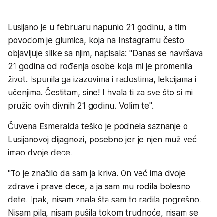
Lusijano je u februaru napunio 21 godinu, a tim
povodom je glumica, koja na Instagramu često
objavljuje slike sa njim, napisala: "Danas se navršava
21 godina od rođenja osobe koja mi je promenila
život. Ispunila ga izazovima i radostima, lekcijama i
učenjima. Čestitam, sine! I hvala ti za sve što si mi
pružio ovih divnih 21 godinu. Volim te".
Čuvena Esmeralda teško je podnela saznanje o
Lusijanovoj dijagnozi, posebno jer je njen muž već
imao dvoje dece.
"To je značilo da sam ja kriva. On već ima dvoje
zdrave i prave dece, a ja sam mu rodila bolesno
dete. Ipak, nisam znala šta sam to radila pogrešno.
Nisam pila, nisam pušila tokom trudnoće, nisam se