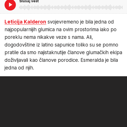
Slušaj vest
Leticija Kalderon
svojevremeno je bila jedna od
najpopularnijih glumica na ovim prostorima iako po
poreklu nema nikakve veze s nama. Ali,
dogodovštine iz latino sapunice toliko su se pomno
pratile da smo najistaknutije članove glumačkih ekipa
doživljavali kao članove porodice. Esmeralda je bila
jedna od njih.