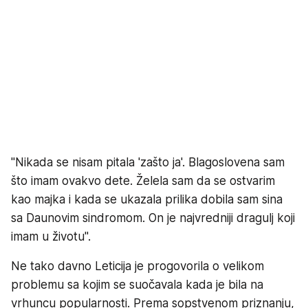
"Nikada se nisam pitala 'zašto ja'. Blagoslovena sam
što imam ovakvo dete. Želela sam da se ostvarim
kao majka i kada se ukazala prilika dobila sam sina
sa Daunovim sindromom. On je najvredniji dragulj koji
imam u životu".
Ne tako davno Leticija je progovorila o velikom
problemu sa kojim se suočavala kada je bila na
vrhuncu popularnosti. Prema sopstvenom priznanju,