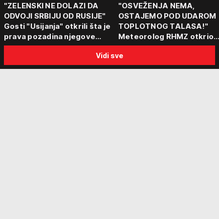
"ZELENSKI NE DOLAZI DA
"OSVEŽENJA NEMA,
ODVOJI SRBIJU OD RUSIJE"
OSTAJEMO POD UDAROM
Gosti "Usijanja" otkrili šta je
TOPLOTNOG TALASA!"
prava pozadina njegove
Meteorolog RHMZ otkrio
posete Beogradu
kakvo vreme nas čeka do
Vidi sve
kraja avgusta