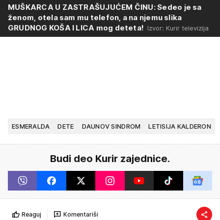
MUŠKARCA U ZASTRAŠUJUĆEM ČINU: Sedeo je sa
ženom, otela sam mu telefon, a na njemu slika
GRUDNOG KOŠA I LICA mog deteta!
Izvor: Kurir televizija
ESMERALDA
DETE
DAUNOV SINDROM
LETISIJA KALDERON
Budi deo Kurir zajednice.
Reaguj
Komentariši