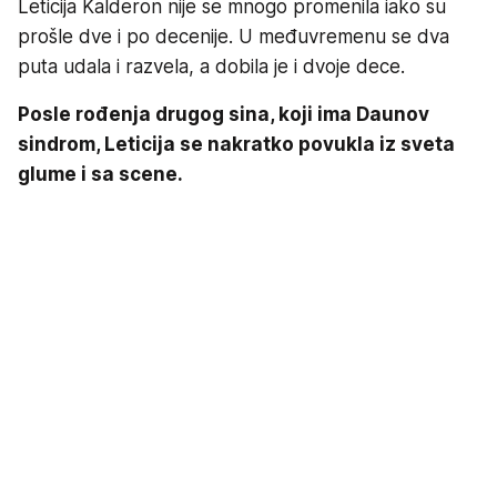
Leticija Kalderon nije se mnogo promenila iako su
prošle dve i po decenije. U međuvremenu se dva
puta udala i razvela, a dobila je i dvoje dece.
Posle rođenja drugog sina, koji ima Daunov
sindrom, Leticija se nakratko povukla iz sveta
glume i sa scene.