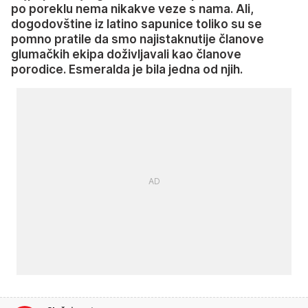
po poreklu nema nikakve veze s nama. Ali,
dogodovštine iz latino sapunice toliko su se
pomno pratile da smo najistaknutije članove
glumačkih ekipa doživljavali kao članove
porodice. Esmeralda je bila jedna od njih.