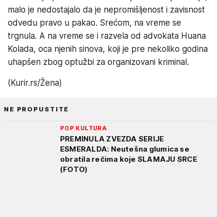
malo je nedostajalo da je nepromišljenost i zavisnost
odvedu pravo u pakao. Srećom, na vreme se
trgnula. A na vreme se i razvela od advokata Huana
Kolada, oca njenih sinova, koji je pre nekoliko godina
uhapšen zbog optužbi za organizovani kriminal.
(Kurir.rs/Žena)
NE PROPUSTITE
POP KULTURA
PREMINULA ZVEZDA SERIJE
ESMERALDA: Neutešna glumica se
obratila rečima koje SLAMAJU SRCE
(FOTO)