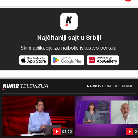
Najčitaniji sajt u Srbiji
Skini aplikaciju za najbolje iskustvo portala.
NAJNOVIJE
NAJGLEDANIJE
03:20
0