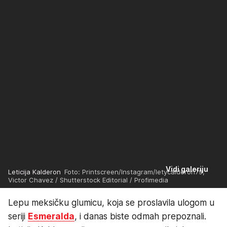
Vidi galeriju
Leticija Kalderon
Foto: Printscreen/Instagram/letycalderon79,
Victor Chavez / Shutterstock Editorial / Profimedia
Lepu meksičku glumicu, koja se proslavila ulogom u
seriji
Esmeralda
, i danas biste odmah prepoznali.