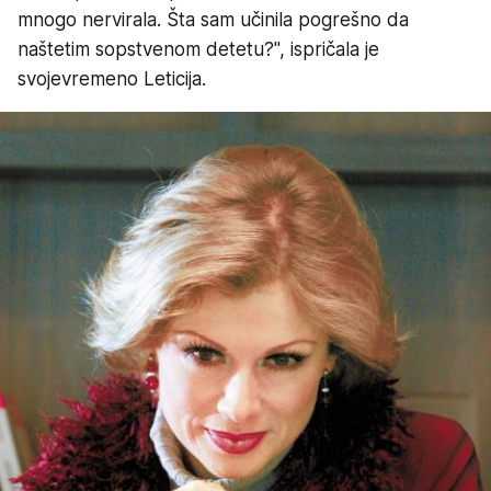
mnogo nervirala. Šta sam učinila pogrešno da
naštetim sopstvenom detetu?", ispričala je
svojevremeno Leticija.