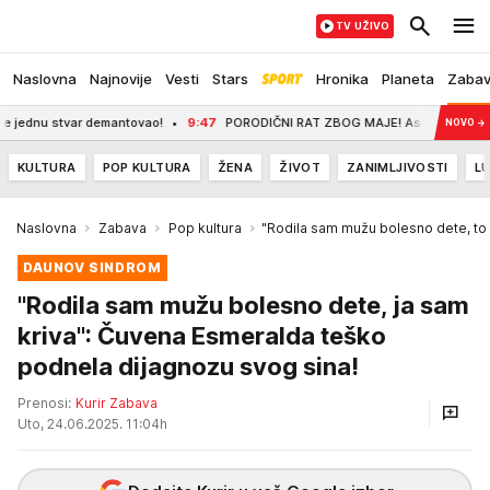
TV UŽIVO
Naslovna
Najnovije
Vesti
Stars
Hronika
Planeta
Zaba
ar demantovao!
9:47
PORODIČNI RAT ZBOG MAJE! Asmin brutalno opleo po rođe
NOVO
→
KULTURA
POP KULTURA
ŽENA
ŽIVOT
ZANIMLJIVOSTI
LU
Naslovna
Zabava
Pop kultura
"Rodila sam mužu bolesno dete, to j
DAUNOV SINDROM
"Rodila sam mužu bolesno dete, ja sam
kriva": Čuvena Esmeralda teško
podnela dijagnozu svog sina!
Prenosi:
Kurir Zabava
Uto, 24.06.2025. 11:04h