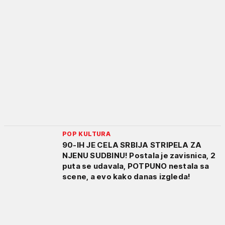
POP KULTURA
90-IH JE CELA SRBIJA STRIPELA ZA
NJENU SUDBINU! Postala je zavisnica, 2
puta se udavala, POTPUNO nestala sa
scene, a evo kako danas izgleda!