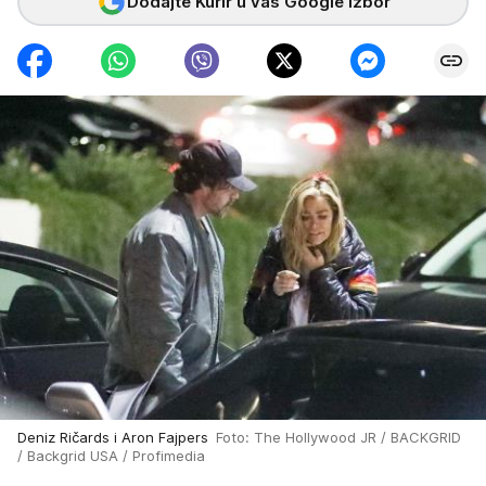
Dodajte Kurir u vaš Google izbor
Deniz Ričards i Aron Fajpers
Foto: The Hollywood JR / BACKGRID
/ Backgrid USA / Profimedia