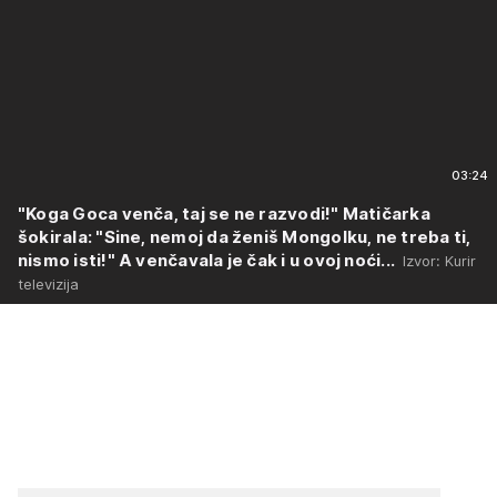
03:24
"Koga Goca venča, taj se ne razvodi!" Matičarka
šokirala: "Sine, nemoj da ženiš Mongolku, ne treba ti,
nismo isti!" A venčavala je čak i u ovoj noći...
Izvor: Kurir
televizija