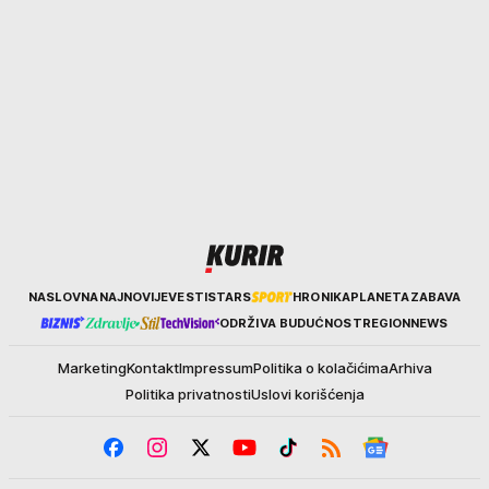
Kurir
NASLOVNA
NAJNOVIJE
VESTI
STARS
HRONIKA
PLANETA
ZABAVA
ODRŽIVA BUDUĆNOST
REGION
NEWS
Marketing
Kontakt
Impressum
Politika o kolačićima
Arhiva
Politika privatnosti
Uslovi korišćenja