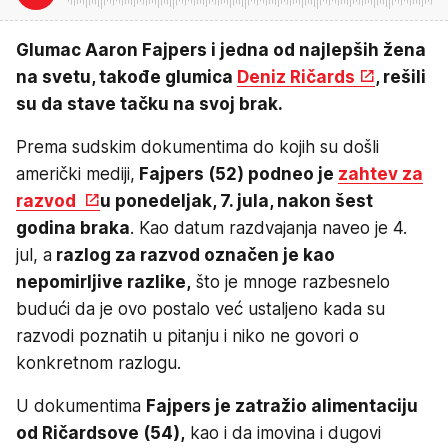
Glumac Aaron Fajpers i jedna od najlepših žena
na svetu, takođe glumica
Deniz Ričards
, rešili
su da stave tačku na svoj brak.
Prema sudskim dokumentima do kojih su došli
američki mediji,
Fajpers (52) podneo je
zahtev za
razvod
u ponedeljak, 7. jula, nakon šest
godina braka
. Kao datum razdvajanja naveo je 4.
jul, a
razlog za razvod označen je kao
nepomirljive razlike,
što je mnoge razbesnelo
budući da je ovo postalo već ustaljeno kada su
razvodi poznatih u pitanju i niko ne govori o
konkretnom razlogu.
U dokumentima
Fajpers je zatražio alimentaciju
od Ričardsove (54),
kao i da imovina i dugovi