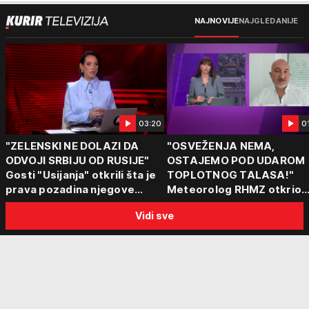
NAJNOVIJE
NAJGLEDANIJE
03:20
0
"ZELENSKI NE DOLAZI DA
"OSVEŽENJA NEMA,
ODVOJI SRBIJU OD RUSIJE"
OSTAJEMO POD UDAROM
Gosti "Usijanja" otkrili šta je
TOPLOTNOG TALASA!"
prava pozadina njegove
Meteorolog RHMZ otkrio
posete Beogradu
kakvo vreme nas čeka do
Vidi sve
kraja avgusta