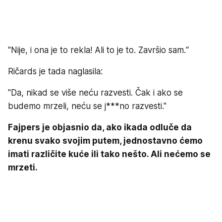
"Nije, i ona je to rekla! Ali to je to. Završio sam.“
Ričards je tada naglasila:
"Da, nikad se više neću razvesti. Čak i ako se
budemo mrzeli, neću se j***no razvesti."
Fajpers je objasnio da, ako ikada odluče da
krenu svako svojim putem, jednostavno ćemo
imati različite kuće ili tako nešto. Ali nećemo se
mrzeti.