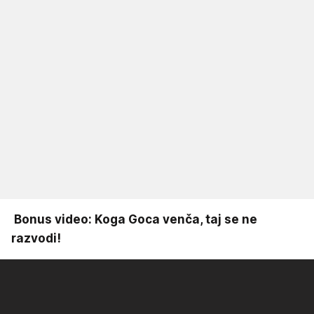
Bonus video: Koga Goca venča, taj se ne
razvodi!