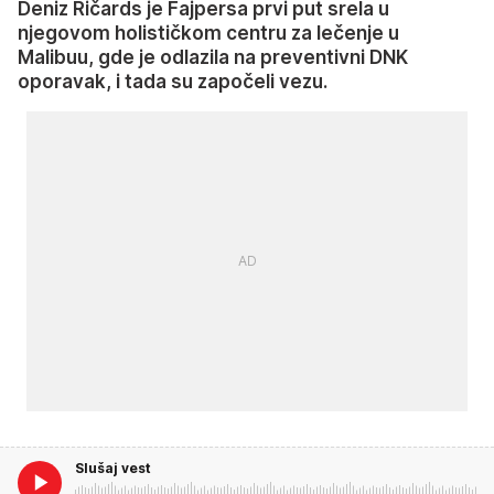
Deniz Ričards je Fajpersa prvi put srela u
njegovom holističkom centru za lečenje u
Malibuu, gde je odlazila na preventivni DNK
oporavak, i tada su započeli vezu.
Slušaj vest