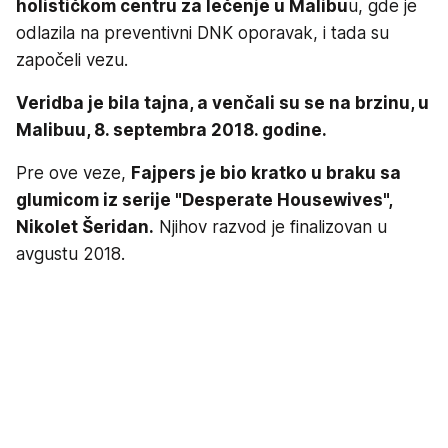
holističkom centru za lečenje u Malibu
u, gde je
odlazila na preventivni DNK oporavak, i tada su
započeli vezu.
Veridba je bila tajna, a venčali su se na brzinu, u
Malibuu, 8. septembra 2018. godine.
Pre ove veze,
Fajpers je bio kratko u braku sa
glumicom iz serije "Desperate Housewives",
Nikolet Šeridan.
Njihov razvod je finalizovan u
avgustu 2018.