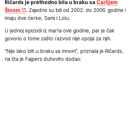
Ričards je prethodno bila u braku sa
Čarlijem
Šinom
.
Zajedno su bili od 2002. do 2006. godine i
imaju dve ćerke, Sami i Lolu.
U jednoj epizodi iz marta ove godine, par je čak
govorio o tome zašto razvod nije opcija za njih.
"Nije lako biti u braku sa mnom", priznala je Ričards,
na šta je Fajpers duhovito dodao: