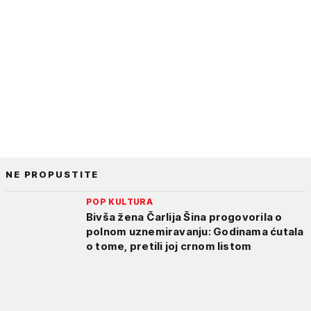
NE PROPUSTITE
POP KULTURA
Bivša žena Čarlija Šina progovorila o
polnom uznemiravanju: Godinama ćutala
o tome, pretili joj crnom listom