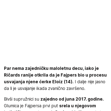
Par nema zajedničku maloletnu decu, iako je
Ričards ranije otkrila da je Fajpers bio u procesu
usvajanja njene ćerke Eloiz (14).
I dalje nije jasno
da li je usvajanje ikada zvanično završeno.
Bivši supružnici su
zajedno od juna 2017. godine.
Glumica je Fajpersa prvi put
srela u njegovom