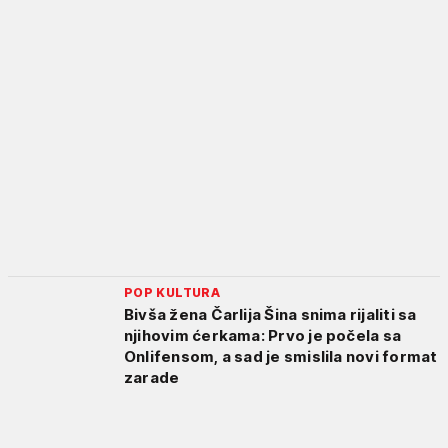
POP KULTURA
Bivša žena Čarlija Šina snima rijaliti sa
njihovim ćerkama: Prvo je počela sa
Onlifensom, a sad je smislila novi format
zarade