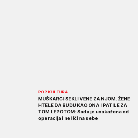
POP KULTURA
MUŠKARCI SEKLI VENE ZA NJOM, ŽENE
HTELE DA BUDU KAO ONA I PATILE ZA
TOM LEPOTOM: Sada je unakažena od
operacija i ne liči na sebe