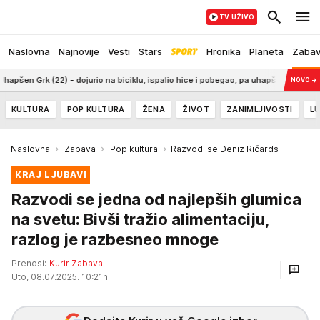
TV UŽIVO
Naslovna
Najnovije
Vesti
Stars
Hronika
Planeta
Zaba
ojurio na biciklu, ispalio hice i pobegao, pa uhapšen
0:39
AMERIKA POO
NOVO
→
KULTURA
POP KULTURA
ŽENA
ŽIVOT
ZANIMLJIVOSTI
LU
Naslovna
Zabava
Pop kultura
Razvodi se Deniz Ričards
KRAJ LJUBAVI
Razvodi se jedna od najlepših glumica
na svetu: Bivši tražio alimentaciju,
razlog je razbesneo mnoge
Prenosi:
Kurir Zabava
Uto, 08.07.2025. 10:21h