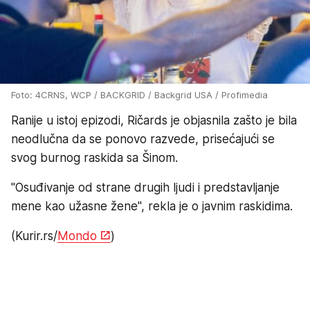
Foto: 4CRNS, WCP / BACKGRID / Backgrid USA / Profimedia
Ranije u istoj epizodi, Ričards je objasnila zašto je bila
neodlučna da se ponovo razvede, prisećajući se
svog burnog raskida sa Šinom.
"Osuđivanje od strane drugih ljudi i predstavljanje
mene kao užasne žene", rekla je o javnim raskidima.
(Kurir.rs/
Mondo
)