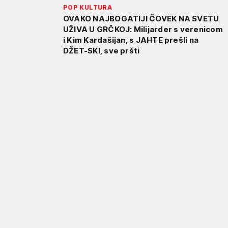
POP KULTURA
OVAKO NAJBOGATIJI ČOVEK NA SVETU
UŽIVA U GRČKOJ: Milijarder s verenicom
i Kim Kardašijan, s JAHTE prešli na
DŽET-SKI, sve pršti