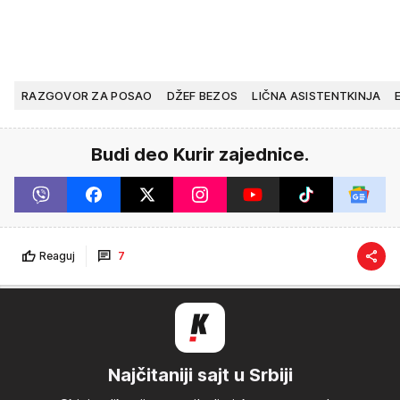
RAZGOVOR ZA POSAO
DŽEF BEZOS
LIČNA ASISTENTKINJA
Budi deo Kurir zajednice.
Reaguj
7
Najčitaniji sajt u Srbiji