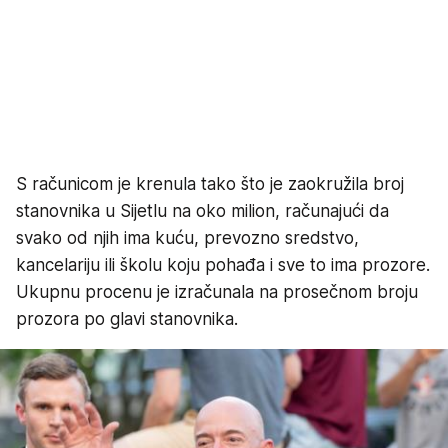
S računicom je krenula tako što je zaokružila broj
stanovnika u Sijetlu na oko milion, računajući da
svako od njih ima kuću, prevozno sredstvo,
kancelariju ili školu koju pohađa i sve to ima prozore.
Ukupnu procenu je izračunala na prosečnom broju
prozora po glavi stanovnika.