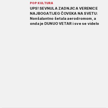
POP KULTURA
UPS! SEVNULA ZADNJICA VERENICE
NAJBOGATIJEG ČOVEKA NA SVETU:
Nonšalantno šetala aerodromom, a
onda je DUNUO VETAR i sve se videlo