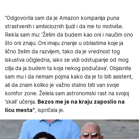
"Odgovorila sam da je Amazon kompanija puna
strastvenih i ambicioznih ljudi i da me to motiviše.
Rekla sam mu: 'Želim da budem kao oni i naučim ono
što oni znaju. Oni imaju znanje u oblastima koje ja
lično želim da razvijem, tako da je vrednost tog
iskustva očigledna, iako se vidi odstupanje od mog
cilja da ja budem ta koja nekog podučava'. Objasnila
sam mu i da nemam pojma kako da je to biti asistent,
ali da znam koliko je važno stalno biti van svoje
komfor zone. Želela sam astronomski rast na svojoj
'skali' učenja.
Bezos me je na kraju zaposlio na
licu mesta"
, ispričala je.