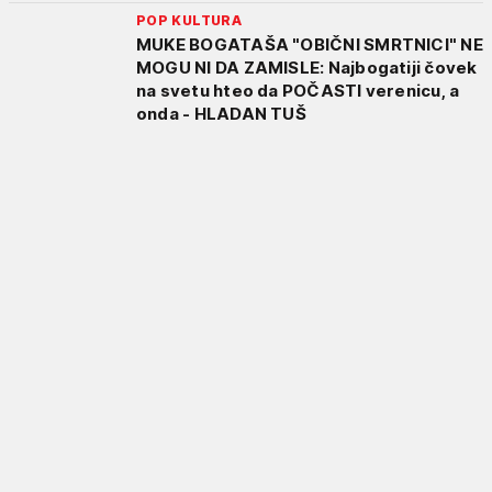
POP KULTURA
MUKE BOGATAŠA "OBIČNI SMRTNICI" NE
MOGU NI DA ZAMISLE: Najbogatiji čovek
na svetu hteo da POČASTI verenicu, a
onda - HLADAN TUŠ