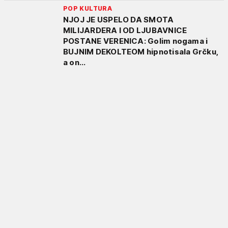
POP KULTURA
NJOJ JE USPELO DA SMOTA
MILIJARDERA I OD LJUBAVNICE
POSTANE VERENICA: Golim nogama i
BUJNIM DEKOLTEOM hipnotisala Grčku,
a on...