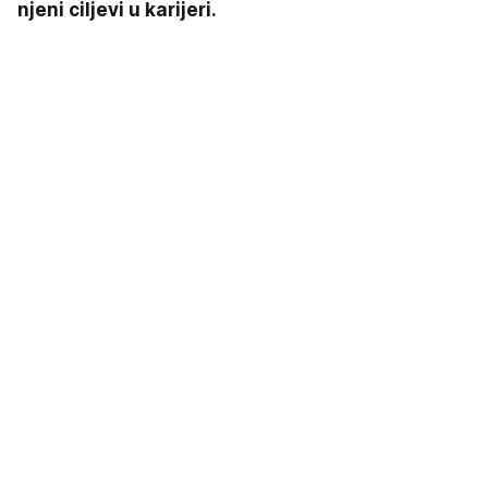
njeni ciljevi u karijeri.