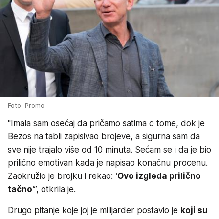
Foto: Promo
"Imala sam osećaj da pričamo satima o tome, dok je
Bezos na tabli zapisivao brojeve, a sigurna sam da
sve nije trajalo više od 10 minuta. Sećam se i da je bio
prilično emotivan kada je napisao konačnu procenu.
Zaokružio je brojku i rekao:
'Ovo izgleda prilično
tačno'
”, otkrila je.
Drugo pitanje koje joj je milijarder postavio je
koji su