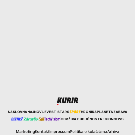
Kurir
NASLOVNA
NAJNOVIJE
VESTI
STARS
HRONIKA
PLANETA
ZABAVA
ODRŽIVA BUDUĆNOST
REGION
NEWS
Marketing
Kontakt
Impressum
Politika o kolačićima
Arhiva