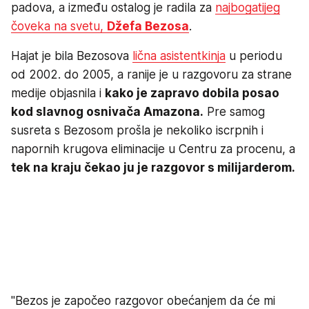
padova, a između ostalog je radila za
najbogatijeg
čoveka na svetu,
Džefa Bezosa
.
Hajat je bila Bezosova
lična asistentkinja
u periodu
od 2002. do 2005, a ranije je u razgovoru za strane
medije objasnila i
kako je zapravo dobila posao
kod slavnog osnivača Amazona.
Pre samog
susreta s Bezosom prošla je nekoliko iscrpnih i
napornih krugova eliminacije u Centru za procenu, a
tek na kraju čekao ju je razgovor s milijarderom.
"Bezos je započeo razgovor obećanjem da će mi