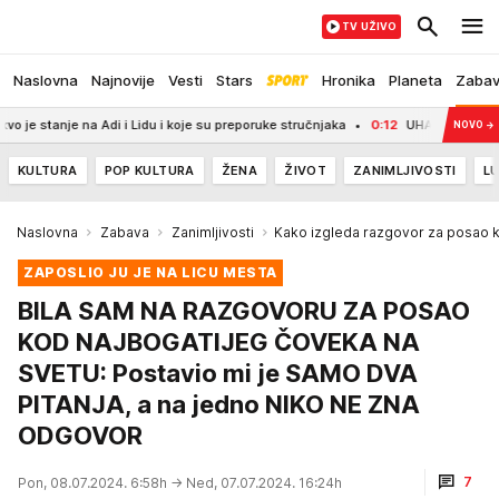
TV UŽIVO
Naslovna
Najnovije
Vesti
Stars
Hronika
Planeta
Zaba
na Adi i Lidu i koje su preporuke stručnjaka
0:12
UHAPŠENA TRI VOZAČA U N
NOVO
→
KULTURA
POP KULTURA
ŽENA
ŽIVOT
ZANIMLJIVOSTI
LU
Naslovna
Zabava
Zanimljivosti
Kako izgleda razgovor za posao 
ZAPOSLIO JU JE NA LICU MESTA
BILA SAM NA RAZGOVORU ZA POSAO
KOD NAJBOGATIJEG ČOVEKA NA
SVETU: Postavio mi je SAMO DVA
PITANJA, a na jedno NIKO NE ZNA
ODGOVOR
7
Pon, 08.07.2024. 6:58h
→ Ned, 07.07.2024. 16:24h