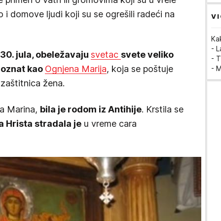
o i domove ljudi koji su se ogrešili radeći na
VI
Ka
- 
 30. jula, obeležavaju
svetac
svete veliko
- T
poznat kao
Ognjena Marija
, koja se poštuje
- 
zaštitnica žena.
ca Marina,
bila je rodom iz Antihije
. Krstila se
a Hrista stradala je
u vreme cara