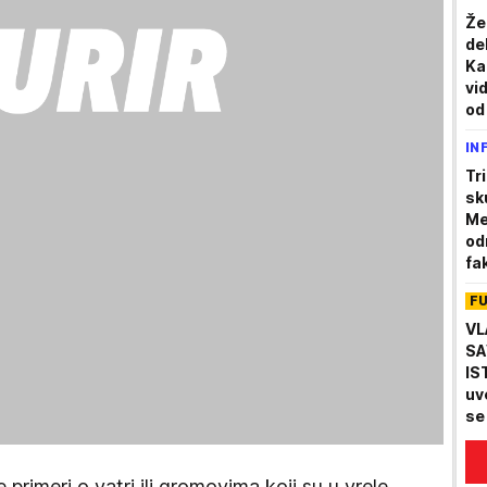
Žel
de
Ka
vid
od
IN
Tr
sk
Me
od
fa
F
VL
SA
IS
uv
se
za
rimeri o vatri ili gromovima koji su u vrele