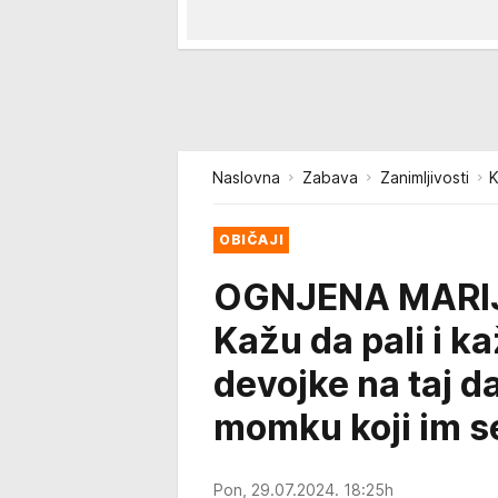
Naslovna
Zabava
Zanimljivosti
K
OBIČAJI
OGNJENA MARIJ
Kažu da pali i k
devojke na taj 
momku koji im s
Pon, 29.07.2024. 18:25h