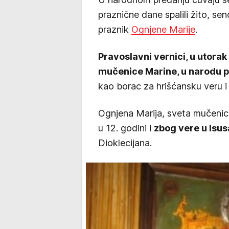
praznične dane spalili žito, sen
praznik
Ognjene Marije
.
Pravoslavni vernici, u utorak
mučenice Marine, u narodu 
kao borac za hrišćansku veru i 
Ognjena Marija, sveta mučeni
u 12. godini i
zbog vere u Isus
Dioklecijana.