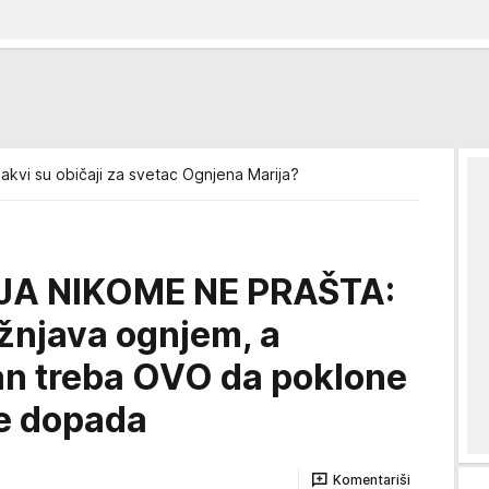
akvi su običaji za svetac Ognjena Marija?
A NIKOME NE PRAŠTA:
ažnjava ognjem, a
dan treba OVO da poklone
e dopada
Komentariši