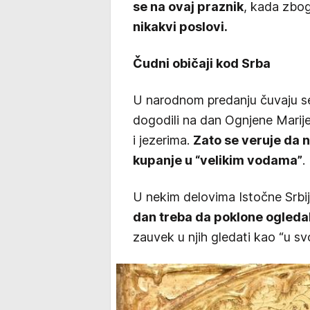
se na ovaj praznik
, kada zbog
nikakvi poslovi.
Čudni običaji kod Srba
U narodnom predanju čuvaju se 
dogodili na dan Ognjene Marije
i jezerima.
Zato se veruje da 
kupanje u “velikim vodama”
.
U nekim delovima Istočne Srbij
dan treba da poklone ogledal
zauvek u njih gledati kao “u sv