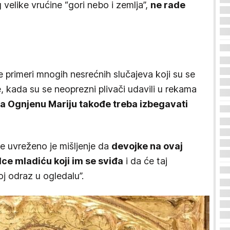
 velike vrućine “gori nebo i zemlja”,
ne rade
primeri mnogih nesrećnih slučajeva koji su se
, kada su se neoprezni plivači udavili u rekama
na Ognjenu Mariju takođe treba izbegavati
e uvreženo je mišljenje da
devojke na ovaj
ce mladiću koji im se sviđa
i da će taj
oj odraz u ogledalu”.