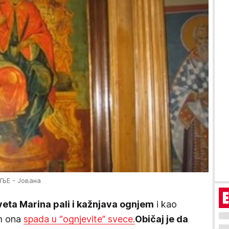
ВЉЕ - Јована
veta Marina pali i kažnjava ognjem
i kao
om ona
spada u “ognjevite” svece.
Običaj je da