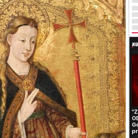
"
O
Go
pr
B