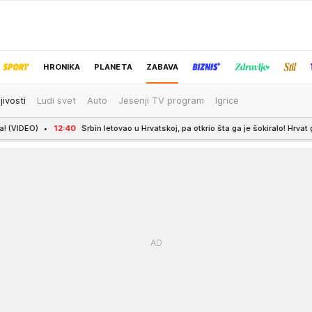
HRONIKA
PLANETA
ZABAVA
jivosti
Ludi svet
Auto
Jesenji TV program
Igrice
IZBOR UREDNIKA
bin letovao u Hrvatskoj, pa otkrio šta ga je šokiralo! Hrvat ga urnisao: "Poludeo b