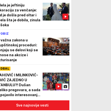
ela je jeftiniju
koraciju za venčanje:
d je došla pred oltar i
ela šta je dobila, zinula
 šoka
FOBIZ
i važna zakona u
upštinskoj proceduri:
njaju se delovi koji se
nose na akcize i
kturisanje
UDBAL
AHOVIĆ I MILINKOVIĆ-
VIĆ ZAJEDNO U
TANBULU?! Dušan
eliko pregovara, a sada
 pojavilo interesovanje
 još jednog "orlа"
Sve najnovije vesti