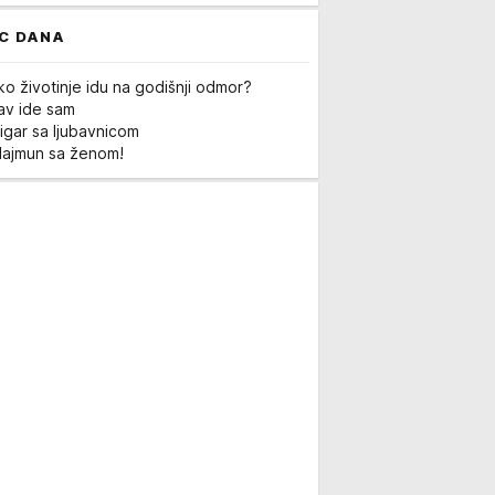
C DANA
ko životinje idu na godišnji odmor?
Lav ide sam
igar sa ljubavnicom
Majmun sa ženom!