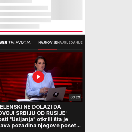
NAJNOVIJE
NAJGLEDANIJE
03:20
ZELENSKI NE DOLAZI DA
DVOJI SRBIJU OD RUSIJE"
sti "Usijanja" otkrili šta je
ava pozadina njegove posete
eogradu