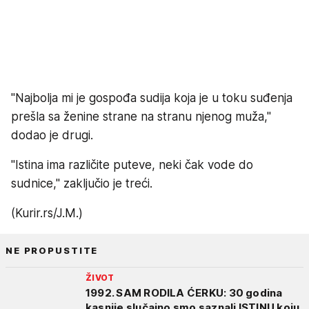
"Najbolja mi je gospođa sudija koja je u toku suđenja
prešla sa ženine strane na stranu njenog muža,"
dodao je drugi.
"Istina ima različite puteve, neki čak vode do
sudnice," zaključio je treći.
(Kurir.rs/J.M.)
NE PROPUSTITE
ŽIVOT
1992. SAM RODILA ĆERKU: 30 godina
kasnije slučajno smo saznali ISTINU koju