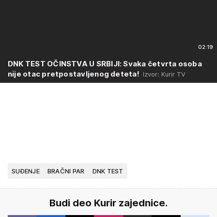
02:19
DNK TEST OČINSTVA U SRBIJI: Svaka četvrta osoba
nije otac pretpostavljenog deteta!
Izvor: Kurir TV
SUĐENJE
BRAČNI PAR
DNK TEST
Budi deo Kurir zajednice.