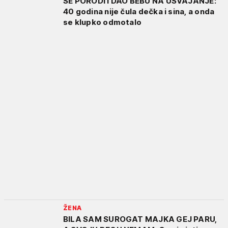
SE PORODI I DAO BEBU NA USVAJANJE:
40 godina nije čula dečka i sina, a onda
se klupko odmotalo
ŽENA
BILA SAM SUROGAT MAJKA GEJ PARU,