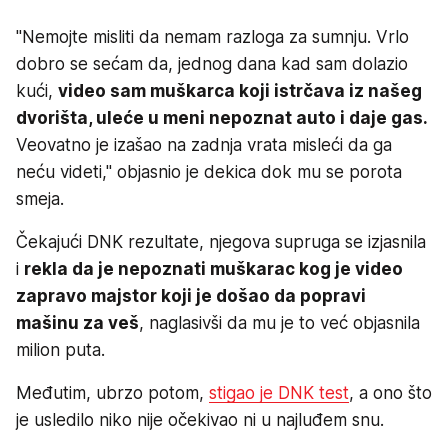
"Nemojte misliti da nemam razloga za sumnju. Vrlo
dobro se sećam da, jednog dana kad sam dolazio
kući,
video sam muškarca koji istrčava iz našeg
dvorišta, uleće u meni nepoznat auto i daje gas.
Veovatno je izašao na zadnja vrata misleći da ga
neću videti," objasnio je dekica dok mu se porota
smeja.
Čekajući DNK rezultate, njegova supruga se izjasnila
i
rekla da je nepoznati muškarac kog je video
zapravo majstor koji je došao da popravi
mašinu za veš
, naglasivši da mu je to već objasnila
milion puta.
Međutim, ubrzo potom,
stigao je DNK test
, a ono što
je usledilo niko nije očekivao ni u najluđem snu.