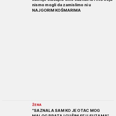
nismo mogli da zamislimo ni u
NAJGORIM KOŠMARIMA
ŽENA
"SAZNALA SAM KO JE OTAC MOG
MALOG BRATA I GUŠIM SE U SUZAMA"