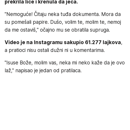
prekrila lice i krenula da jeca.
"Nemoguće! Čitaju neka tuđa dokumenta. Mora da
su pomešali papire. Dušo, volim te, molim te, nemoj
da me ostaviš," očajno mu se obratila supruga.
Video je na Instagramu sakupio 61.277 lajkova
,
a pratioci nisu ostali dužni ni u komentarima.
"Isuse Bože, molim vas, neka mi neko kaže da je ovo
laž," napisao je jedan od pratilaca.