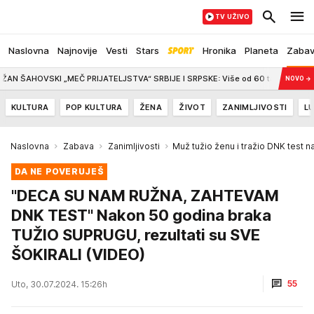
TV UŽIVO
Naslovna
Najnovije
Vesti
Stars
Hronika
Planeta
Zaba
SKI „MEČ PRIJATELJSTVA“ SRBIJE I SRPSKE: Više od 60 takmičara na tradiciona
NOVO
→
KULTURA
POP KULTURA
ŽENA
ŽIVOT
ZANIMLJIVOSTI
LU
Naslovna
Zabava
Zanimljivosti
Muž tužio ženu i tražio DNK test 
DA NE POVERUJEŠ
"DECA SU NAM RUŽNA, ZAHTEVAM
DNK TEST" Nakon 50 godina braka
TUŽIO SUPRUGU, rezultati su SVE
ŠOKIRALI (VIDEO)
55
Uto, 30.07.2024. 15:26h