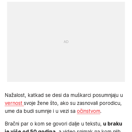
Nažalost, katkad se desi da muškarci posumnjaju u
vernost
svoje žene što, ako su zasnovali porodicu,
ume da budi sumnje i u vezi sa
očinstvom
.
Bračni par o kom se govori dalje u tekstu,
u braku
je više od 50 godina
, a video snimak na kom njih