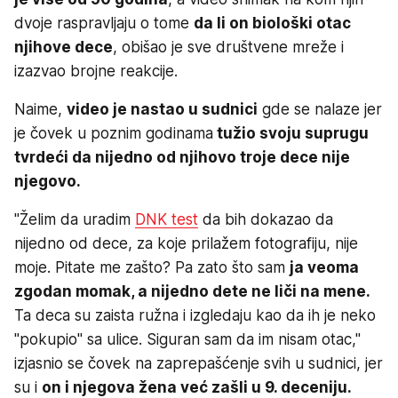
dvoje raspravljaju o tome
da li on biološki otac
njihove dece
, obišao je sve društvene mreže i
izazvao brojne reakcije.
Naime,
video je nastao u sudnici
gde se nalaze jer
je čovek u poznim godinama
tužio svoju suprugu
tvrdeći da nijedno od njihovo troje dece nije
njegovo.
"Želim da uradim
DNK test
da bih dokazao da
nijedno od dece, za koje prilažem fotografiju, nije
moje. Pitate me zašto? Pa zato što sam
ja veoma
zgodan momak, a nijedno dete ne liči na mene.
Ta deca su zaista ružna i izgledaju kao da ih je neko
"pokupio" sa ulice. Siguran sam da im nisam otac,"
izjasnio se čovek na zaprepašćenje svih u sudnici, jer
su i
on i njegova žena već zašli u 9. deceniju.