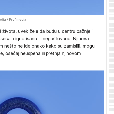
edia / Profimedia
i života, uvek žele da budu u centru pažnje i
osećaju ignorisano ili nepoštovano. Njihova
 im nešto ne ide onako kako su zamislili, mogu
, osećaj neuspeha ili pretnja njihovom