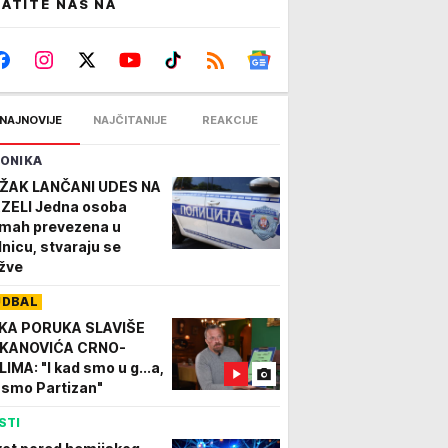
ATITE NAS NA
NAJNOVIJE
NAJČITANIJE
REAKCIJE
ONIKA
ŽAK LANČANI UDES NA
ZELI Jedna osoba
mah prevezena u
lnicu, stvaraju se
žve
UDBAL
KA PORUKA SLAVIŠE
KANOVIĆA CRNO-
LIMA: "I kad smo u g...a,
 smo Partizan"
STI