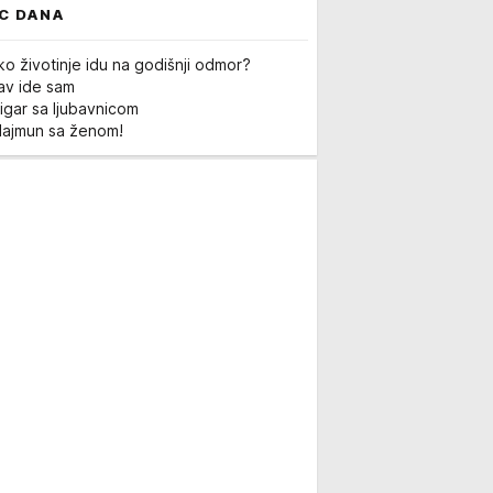
C DANA
ko životinje idu na godišnji odmor?
Lav ide sam
igar sa ljubavnicom
Majmun sa ženom!