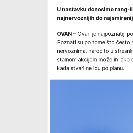
U nastavku donosimo rang-l
najnervoznijih do najsmirenij
OVAN
– Ovan je najpoznatiji p
Poznati su po tome što često r
nervoznima, naročito u stresni
stalnom akcijom može ih lako d
kada stvari ne idu po planu.