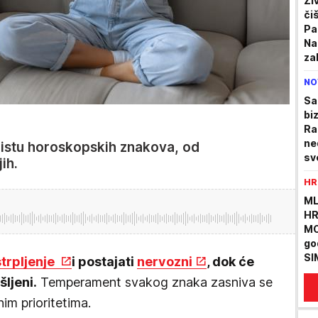
Ži
či
Pa
Na
za
NO
Sa
bi
Ra
ne
istu horoskopskih znakova, od
sv
ih.
HR
ML
HR
MO
go
SI
strpljenje
i postajati
nervozni
, dok će
nj
šljeni.
Temperament svakog znaka zasniva se
ud
im prioritetima.