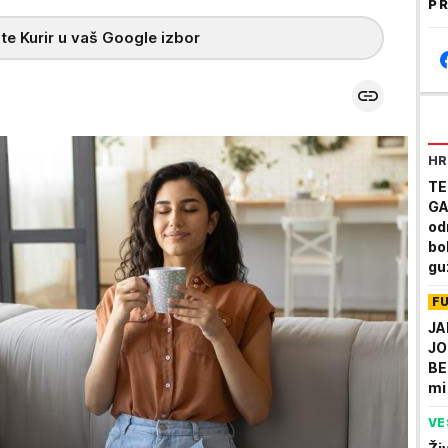
PR
te Kurir u vaš Google izbor
HR
TE
GA
od
bo
gu
F
JA
JO
BE
mi
VE