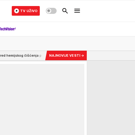
TV UŽIVO
šćenja povezan s Parkinsonovom bolešću: Naučnici otkrili zabrinjavajući obrazac
NAJNOVIJE VESTI
→