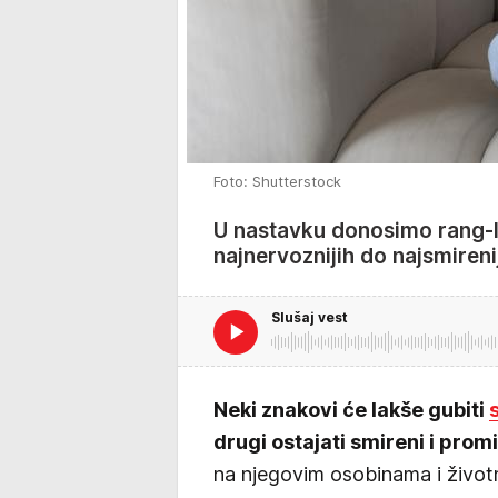
Foto: Shutterstock
U nastavku donosimo rang-l
najnervoznijih do najsmirenij
Slušaj vest
Neki znakovi će lakše gubiti
drugi ostajati smireni i promi
na njegovim osobinama i životn