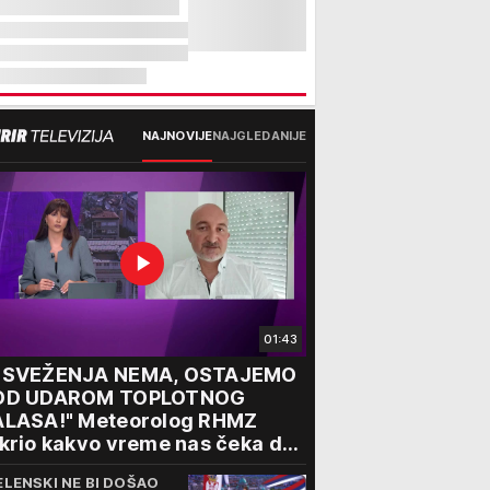
NAJNOVIJE
NAJGLEDANIJE
01:43
OSVEŽENJA NEMA, OSTAJEMO
OD UDAROM TOPLOTNOG
ALASA!" Meteorolog RHMZ
krio kakvo vreme nas čeka do
aja avgusta
ELENSKI NE BI DOŠAO