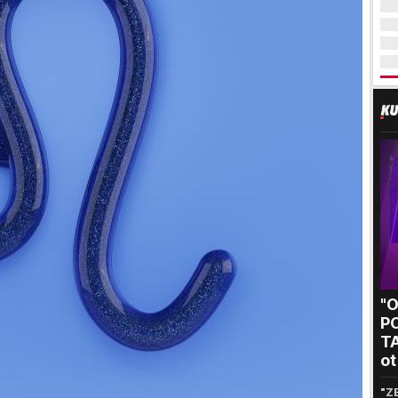
"
P
T
ot
kr
"Z