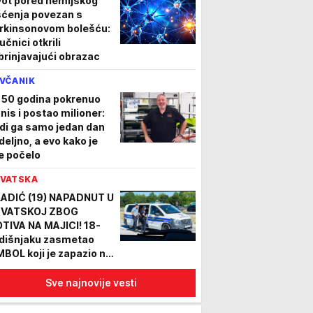
vot pored hemijskog
šćenja povezan s
rkinsonovom bolešću:
učnici otkrili
brinjavajući obrazac
VČANIK
 50 godina pokrenuo
znis i postao milioner:
di ga samo jedan dan
deljno, a evo kako je
e počelo
VATSKA
ADIĆ (19) NAPADNUT U
VATSKOJ ZBOG
TIVA NA MAJICI! 18-
dišnjaku zasmetao
MBOL koji je zapazio na
emu, pa krenuo da ga
ara, imao je podršku!
Sve najnovije vesti