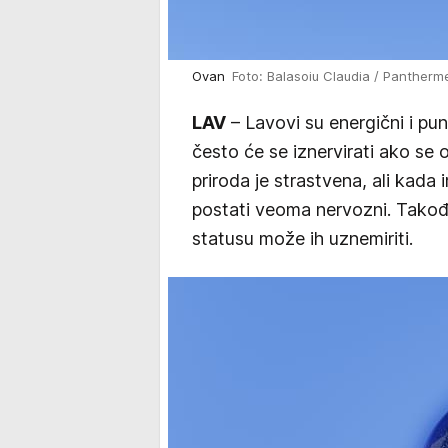
Ovan
Foto: Balasoiu Claudia / Pantherm
LAV
– Lavovi su energični i pun
često će se iznervirati ako se 
priroda je strastvena, ali kada
postati veoma nervozni. Takođe
statusu može ih uznemiriti.