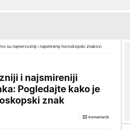
vo su najnervozniji i najsmireniji horoskopski znakovi
iji i najsmireniji
aka: Pogledajte kako je
roskopski znak
Komentariši