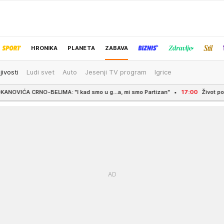
HRONIKA
PLANETA
ZABAVA
jivosti
Ludi svet
Auto
Jesenji TV program
Igrice
IZBOR UREDNIKA
IMA: "I kad smo u g...a, mi smo Partizan"
17:00
Život pored hemijskog či