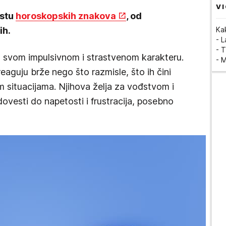
VI
istu
horoskopskih znakova
, od
ih.
Ka
- 
- T
o svom impulsivnom i strastvenom karakteru.
- 
eaguju brže nego što razmisle, što ih čini
m situacijama. Njihova želja za vođstvom i
ovesti do napetosti i frustracija, posebno