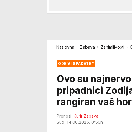
Naslovna
Zabava
Zanimljivosti
O
GDE VI SPADATE?
Ovo su najnervozn
pripadnici Zodij
rangiran vaš ho
Prenosi:
Kurir Zabava
Sub, 14.06.2025. 0:50h