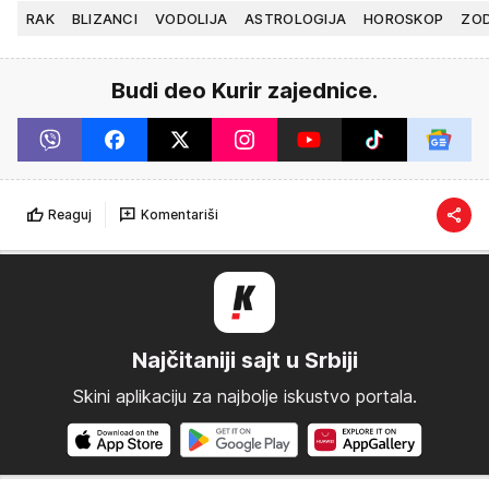
RAK
BLIZANCI
VODOLIJA
ASTROLOGIJA
HOROSKOP
ZOD
Budi deo Kurir zajednice.
Reaguj
Komentariši
Najčitaniji sajt u Srbiji
Skini aplikaciju za najbolje iskustvo portala.