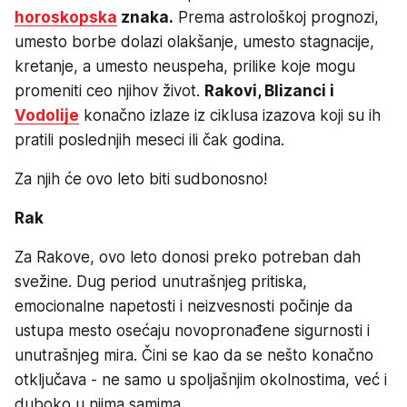
horoskopska
znaka.
Prema astrološkoj prognozi,
umesto borbe dolazi olakšanje, umesto stagnacije,
kretanje, a umesto neuspeha, prilike koje mogu
promeniti ceo njihov život.
Rakovi, Blizanci i
Vodolije
konačno izlaze iz ciklusa izazova koji su ih
pratili poslednjih meseci ili čak godina.
Za njih će ovo leto biti sudbonosno!
Rak
Za Rakove, ovo leto donosi preko potreban dah
svežine. Dug period unutrašnjeg pritiska,
emocionalne napetosti i neizvesnosti počinje da
ustupa mesto osećaju novopronađene sigurnosti i
unutrašnjeg mira. Čini se kao da se nešto konačno
otključava - ne samo u spoljašnjim okolnostima, već i
duboko u njima samima.