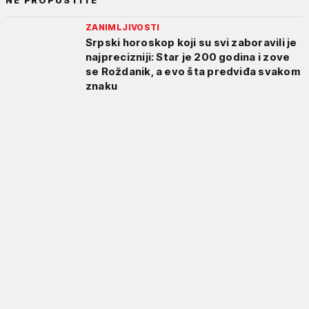
ZANIMLJIVOSTI
Srpski horoskop koji su svi zaboravili je
najprecizniji: Star je 200 godina i zove
se Roždanik, a evo šta predviđa svakom
znaku