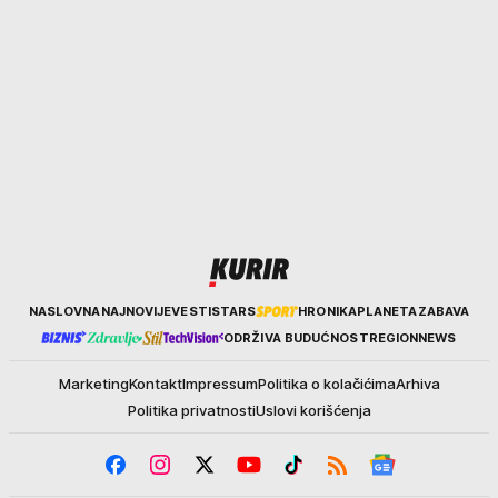
Kurir
NASLOVNA
NAJNOVIJE
VESTI
STARS
HRONIKA
PLANETA
ZABAVA
ODRŽIVA BUDUĆNOST
REGION
NEWS
Marketing
Kontakt
Impressum
Politika o kolačićima
Arhiva
Politika privatnosti
Uslovi korišćenja