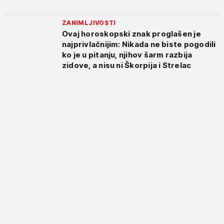
ZANIMLJIVOSTI
Ovaj horoskopski znak proglašen je
najprivlačnijim: Nikada ne biste pogodili
ko je u pitanju, njihov šarm razbija
zidove, a nisu ni Škorpija i Strelac