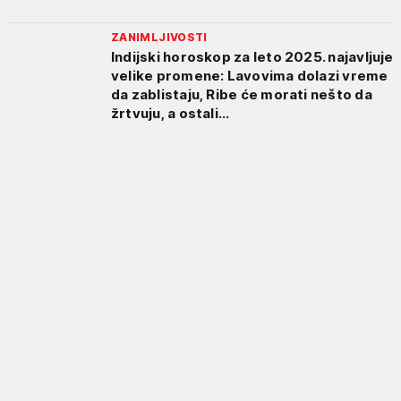
ZANIMLJIVOSTI
Indijski horoskop za leto 2025. najavljuje
velike promene: Lavovima dolazi vreme
da zablistaju, Ribe će morati nešto da
žrtvuju, a ostali...