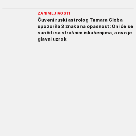
ZANIMLJIVOSTI
Čuveni ruski astrolog Tamara Globa
upozorila 3 znaka na opasnost: Oni će se
suočiti sa strašnim iskušenjima, a ovo je
glavni uzrok