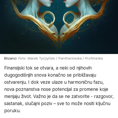
Blizanci
Foto: Marek Tyczyński / Panthermedia / Profimedia
Finansijski tok se otvara, a neki od njihovih
dugogodišnjih snova konačno se približavaju
ostvarenju. I dok veze ulaze u harmoničnu fazu,
nova poznanstva nose potencijal za promene koje
menjaju život. Važno je da se ne zatvorite - razgovor,
sastanak, slučajni poziv – sve to može nositi ključnu
poruku.