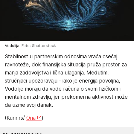
Vodolija
Foto: Shutterstock
Stabilnost u partnerskim odnosima vraća osećaj
ravnoteže, dok finansijska situacija pruža prostor za
manja zadovoljstva i lična ulaganja. Međutim,
stručnjaci upozoravaju - iako je energija povoljna,
Vodolije moraju da vode računa o svom fizičkom i
mentalnom zdravlju, jer prekomerna aktivnost može
da uzme svoj danak.
(Kurir.rs/
Ona
)
NE PROPUSTITE