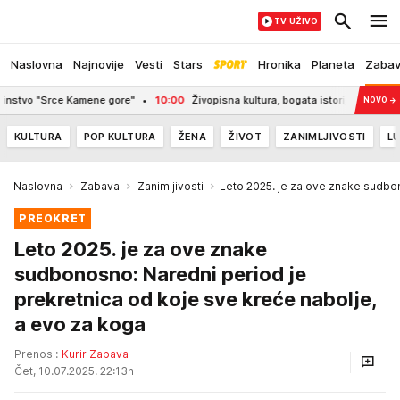
TV UŽIVO
Naslovna
Najnovije
Vesti
Stars
Hronika
Planeta
Zaba
ce Kamene gore"
10:00
Živopisna kultura, bogata istorija i posebna čar Tunis
NOVO
→
KULTURA
POP KULTURA
ŽENA
ŽIVOT
ZANIMLJIVOSTI
LU
Naslovna
Zabava
Zanimljivosti
Leto 2025. je za ove znake sudb
PREOKRET
Leto 2025. je za ove znake
sudbonosno: Naredni period je
prekretnica od koje sve kreće nabolje,
a evo za koga
Prenosi:
Kurir Zabava
Čet, 10.07.2025. 22:13h