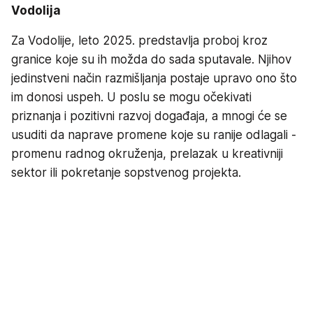
Vodolija
Za Vodolije, leto 2025. predstavlja proboj kroz
granice koje su ih možda do sada sputavale. Njihov
jedinstveni način razmišljanja postaje upravo ono što
im donosi uspeh. U poslu se mogu očekivati
priznanja i pozitivni razvoj događaja, a mnogi će se
usuditi da naprave promene koje su ranije odlagali -
promenu radnog okruženja, prelazak u kreativniji
sektor ili pokretanje sopstvenog projekta.