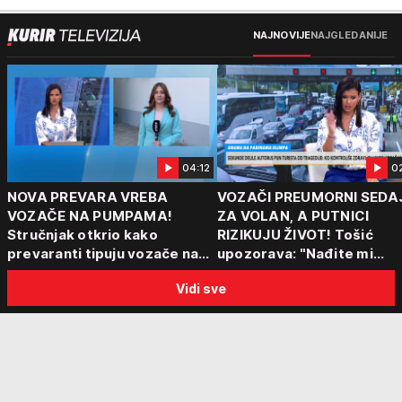
NAJNOVIJE
NAJGLEDANIJE
04:12
0
NOVA PREVARA VREBA
VOZAČI PREUMORNI SEDA
VOZAČE NA PUMPAMA!
ZA VOLAN, A PUTNICI
Stručnjak otkrio kako
RIZIKUJU ŽIVOT! Tošić
prevaranti tipuju vozače na
upozorava: "Nađite mi
pumpama
nekoga ko ima 15 sati rad
Vidi sve
vreme!"