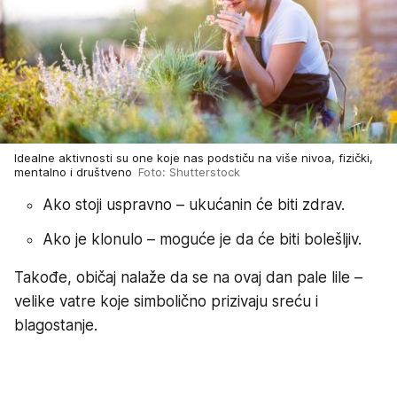
Idealne aktivnosti su one koje nas podstiču na više nivoa, fizički,
mentalno i društveno
Foto: Shutterstock
Ako stoji uspravno – ukućanin će biti zdrav.
Ako je klonulo – moguće je da će biti bolešljiv.
Takođe, običaj nalaže da se na ovaj dan pale lile –
velike vatre koje simbolično prizivaju sreću i
blagostanje.