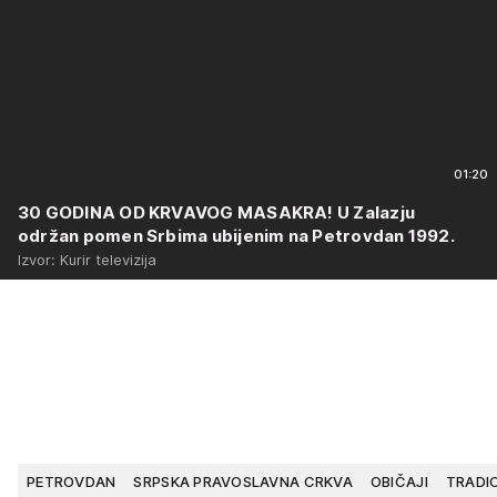
01:20
30 GODINA OD KRVAVOG MASAKRA! U Zalazju
održan pomen Srbima ubijenim na Petrovdan 1992.
Izvor: Kurir televizija
PETROVDAN
SRPSKA PRAVOSLAVNA CRKVA
OBIČAJI
TRADI