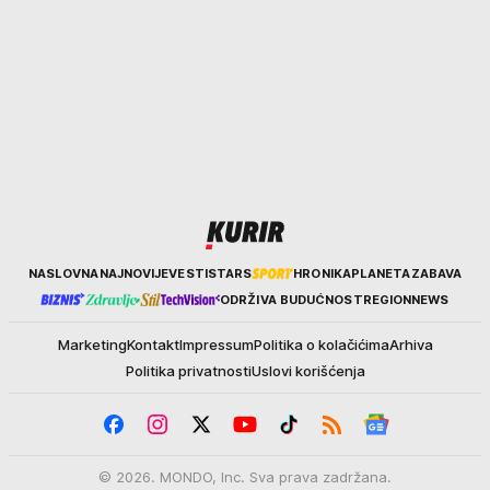
Kurir
NASLOVNA
NAJNOVIJE
VESTI
STARS
HRONIKA
PLANETA
ZABAVA
ODRŽIVA BUDUĆNOST
REGION
NEWS
Marketing
Kontakt
Impressum
Politika o kolačićima
Arhiva
Politika privatnosti
Uslovi korišćenja
© 2026. MONDO, Inc. Sva prava zadržana.