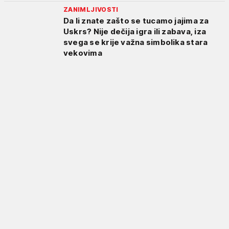
ZANIMLJIVOSTI
Da li znate zašto se tucamo jajima za
Uskrs? Nije dečija igra ili zabava, iza
svega se krije važna simbolika stara
vekovima