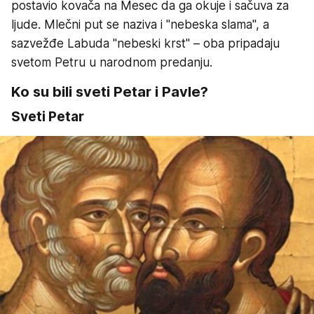
postavio kovača na Mesec da ga okuje i sačuva za
ljude. Mlečni put se naziva i "nebeska slama", a
sazvežđe Labuda "nebeski krst" – oba pripadaju
svetom Petru u narodnom predanju.
Ko su bili sveti Petar i Pavle?
Sveti Petar