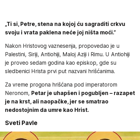
„Ti si, Petre, stena na kojoj ću sagraditi crkvu
svoju i vrata paklena neće joj ništa moći.”
Nakon Hristovog vaznesenja, propovedao je u
Palestini, Siriji, Antiohiji, Maloj Aziji i Rimu. U Antiohiji
je proveo sedam godina kao episkop, gde su
sledbenici Hrista prvi put nazvani hrišćanima.
Za vreme progona hrišćana pod imperatorom
Neronom,
Petar je uhapšen i pogubljen – razapet
je na krst, ali naopačke, jer se smatrao
nedostojnim da umre kao Hrist.
Sveti Pavle