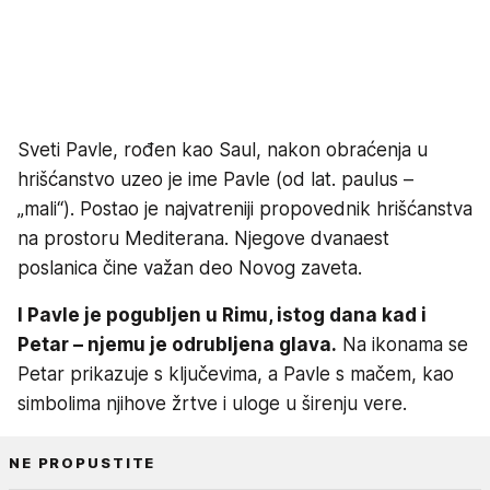
Sveti Pavle, rođen kao Saul, nakon obraćenja u
hrišćanstvo uzeo je ime Pavle (od lat. paulus –
„mali“). Postao je najvatreniji propovednik hrišćanstva
na prostoru Mediterana. Njegove dvanaest
poslanica čine važan deo Novog zaveta.
I Pavle je pogubljen u Rimu, istog dana kad i
Petar – njemu je odrubljena glava.
Na ikonama se
Petar prikazuje s ključevima, a Pavle s mačem, kao
simbolima njihove žrtve i uloge u širenju vere.
NE PROPUSTITE