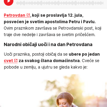
Petrovdan
, koji se proslavlja 12. jula,
posvećen je svetim apostolima Petru i Pavlu.
Ovim praznikom završava se Petrovdanski post, koji
traje dve nedelje i završava se svetim pričešćem.
Narodni običaji uoči i na dan Petrovdana
Uoči praznika, postoji običaj da se
ubere po jedan
cvet
za svakog člana domaćinstva
. Cveće se
pobode u zemlju, a ujutru se gleda kakvo je: