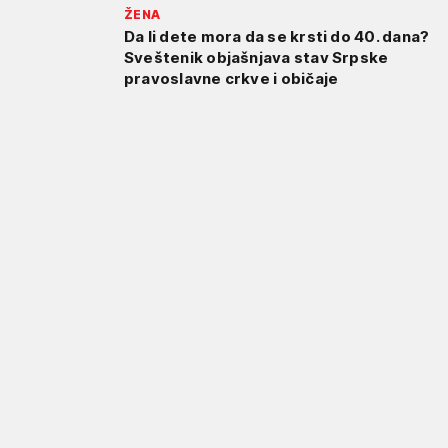
ŽENA
Da li dete mora da se krsti do 40. dana?
Sveštenik objašnjava stav Srpske
pravoslavne crkve i običaje