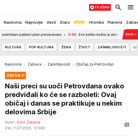
TV UŽIVO
Naslovna
Najnovije
Vesti
Stars
Hronika
Planeta
Zaba
pakleni plan prevaranata
6:30
Evo koliko košta ar placa na planini Goč: Nalazi 
NOVO
→
KULTURA
POP KULTURA
ŽENA
ŽIVOT
ZANIMLJIVOSTI
LU
Naslovna
Zabava
Zanimljivosti
Običaji za Petrovdan
OBIČAJI
Naši preci su uoči Petrovdana ovako
predviđali ko će se razboleti: Ovaj
običaj i danas se praktikuje u nekim
delovima Srbije
Autor:
Kurir Zabava
Pet, 11.07.2025. 12:56h