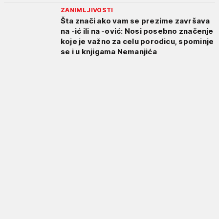
ZANIMLJIVOSTI
Šta znači ako vam se prezime završava
na -ić ili na -ović: Nosi posebno značenje
koje je važno za celu porodicu, spominje
se i u knjigama Nemanjića