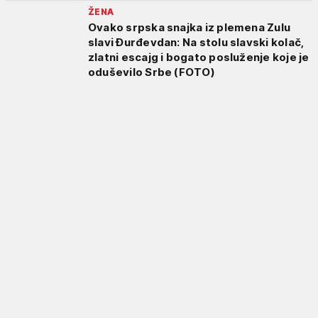
ŽENA
Ovako srpska snajka iz plemena Zulu
slavi Đurđevdan: Na stolu slavski kolač,
zlatni escajg i bogato posluženje koje je
oduševilo Srbe (FOTO)