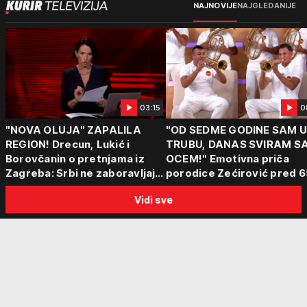
NAJNOVIJE
NAJGLEDANIJE
03:15
0
"NOVA OLUJA" ZAPALILA
"OD SEDME GODINE SAM 
REGION! Drecun, Lukić i
TRUBU, DANAS SVIRAM S
Borovčanin o pretnjama iz
OCEM!" Emotivna priča
Zagreba: Srbi ne zaboravljaju
porodice Zećirović pred 6
progon
Sabor trubača u Guči
Vidi sve