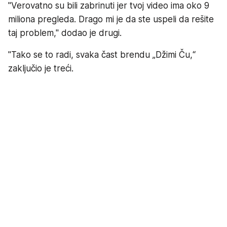
"Verovatno su bili zabrinuti jer tvoj video ima oko 9
miliona pregleda. Drago mi je da ste uspeli da rešite
taj problem," dodao je drugi.
"Tako se to radi, svaka čast brendu „Džimi Ču,“
zaključio je treći.