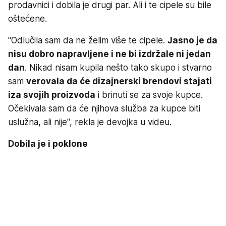
prodavnici i dobila je drugi par. Ali i te cipele su bile
oštećene.
"Odlučila sam da ne želim više te cipele.
Jasno je da
nisu dobro napravljene i ne bi izdržale ni jedan
dan
. Nikad nisam kupila nešto tako skupo i stvarno
sam
verovala da će dizajnerski brendovi stajati
iza svojih proizvoda
i brinuti se za svoje kupce.
Očekivala sam da će njihova služba za kupce biti
uslužna, ali nije", rekla je devojka u videu.
Dobila je i poklone