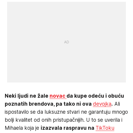
Neki ljudi ne žale
novac
da kupe odeću i obuću
poznatih brendova, pa tako ni ova
devojka
.
Ali
ispostavilo se da luksuzne stvari ne garantuju mnogo
bolji kvalitet od onih pristupačnijih. U to se uverila i
Mihaela koja je
izazvala raspravu na
TikToku