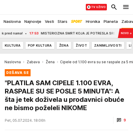
TV UŽIVO
Naslovna
Najnovije
Vesti
Stars
Hronika
Planeta
Zaba
nama!
17:53
MISTERIOZNA SMRT KOJA JE POTRESLA SRBIJU: Igrao za Crvenu zve
NOVO
→
KULTURA
POP KULTURA
ŽENA
ŽIVOT
ZANIMLJIVOSTI
LU
Naslovna
Zabava
Žena
Cipele od 1.100 evra su se raspale za 5 m
DEŠAVA SE
"PLATILA SAM CIPELE 1.100 EVRA,
RASPALE SU SE POSLE 5 MINUTA": A
šta je tek doživela u prodavnici obuće
ne bismo poželeli NIKOME
9
Pet, 05.07.2024. 18:06h