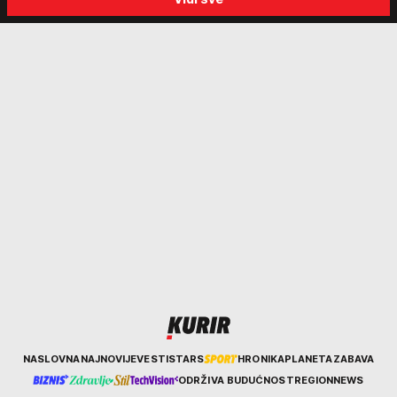
kraja avgusta
razgovara sa svima"
Kurir
NASLOVNA
NAJNOVIJE
VESTI
STARS
HRONIKA
PLANETA
ZABAVA
ODRŽIVA BUDUĆNOST
REGION
NEWS