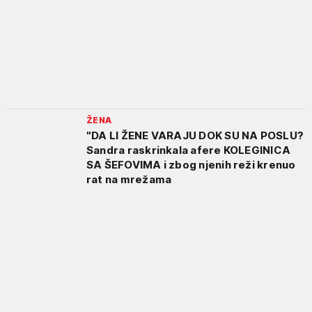
ŽENA
"DA LI ŽENE VARAJU DOK SU NA POSLU?
Sandra raskrinkala afere KOLEGINICA
SA ŠEFOVIMA i zbog njenih reži krenuo
rat na mrežama