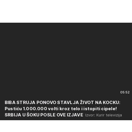
05:52
BIBA STRUJA PONOVO STAVLJA ŽIVOT NA KOCKU:
Pustiću 1.000.000 volti kroz telo i istopiti cipele!
SRBIJA U ŠOKU POSLE OVE IZJAVE
Izvor: Kurir televizija