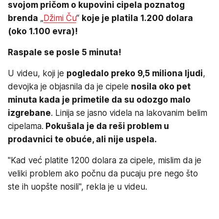
svojom pričom o kupovini cipela poznatog
brenda
„
Džimi Ču
“
koje je platila 1.200 dolara
(oko 1.100 evra)!
Raspale se posle 5 minuta!
U videu, koji je
pogledalo preko 9,5 miliona ljudi
,
devojka je objasnila da je cipele
nosila oko pet
minuta kada je primetile da su odozgo malo
izgrebane
. Linija se jasno videla na lakovanim belim
cipelama.
Pokušala je da reši problem u
prodavnici te obuće, ali nije uspela.
"Kad već platite 1200 dolara za cipele, mislim da je
veliki problem ako počnu da pucaju pre nego što
ste ih uopšte nosili", rekla je u videu.