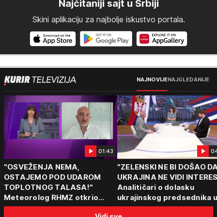
Najčitaniji sajt u Srbiji
Skini aplikaciju za najbolje iskustvo portala.
NAJNOVIJE
NAJGLEDANIJE
01:43
0
"OSVEŽENJA NEMA,
"ZELENSKI NE BI DOŠAO D
OSTAJEMO POD UDAROM
UKRAJINA NE VIDI INTERE
TOPLOTNOG TALASA!"
Analitičari o dolasku
Meteorolog RHMZ otkrio
ukrajinskog predsednika 
kakvo vreme nas čeka do
Beograd: "Srbija može da
Vidi sve