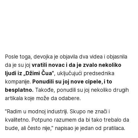
Posle toga, devojka je objavila dva videa i objasnila
da je su joj
vratili novac i da je zvalo nekoliko
ljudi iz „Džimi Čua“
, uključujući predsednika
kompanije.
Ponudili su joj nove cipele, i to
besplatno.
Takođe, ponudili su joj nekoliko drugih
artikala koje može da odabere.
"Radim u modnoj industriji. Skupo ne znači i
kvalitetno. Potpuno razumem da bi tako trebalo da
bude, ali često nije," napisao je jedan od pratilaca.