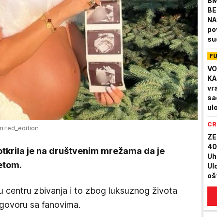
BM
BE
NA
po
su
F
VO
KA
vr
sa
ul
CR
mited_edition
ZE
40
tkrila je na društvenim mrežama da je
Uh
etom.
Ul
oš
du
 u centru zbivanja i to zbog luksuznog života
voz
razgovoru sa fanovima.