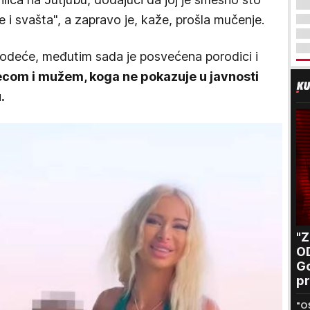
ve i svašta", a zapravo je, kaže, prošla mučenje.
em odeće, međutim sada je posvećena porodici i
ecom i mužem, koga ne pokazuje u javnosti
.
"
O
Go
pr
B
"O