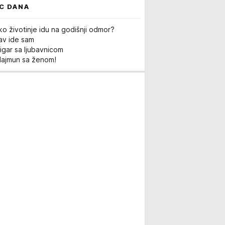
C DANA
ko životinje idu na godišnji odmor?
Lav ide sam
igar sa ljubavnicom
Majmun sa ženom!