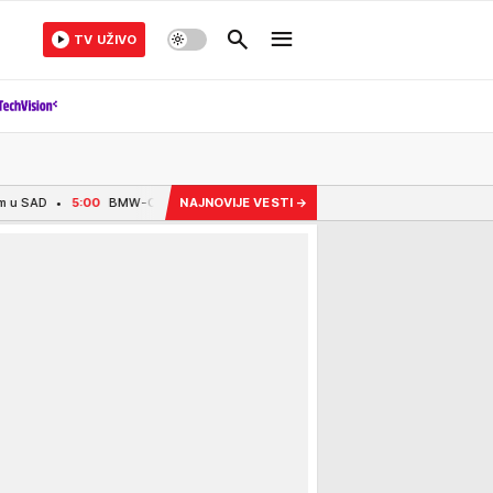
TV UŽIVO
 SE ZABILA U BETONSKI ZID, PA NA NJU NALETEO AUDI: Bosanka povređena u s
NAJNOVIJE VESTI
→