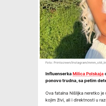
Foto: Printscreen/Instagram/mmm_still_li
Influenserka
Milica Polskaja
o
ponovo trudna, sa petim det
Ova fatalna Nišlijka neretko je
kojim živi, ali i direktnosti u 