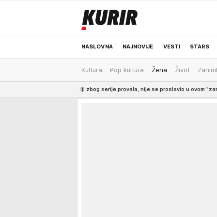
NASLOVNA
NAJNOVIJE
VESTI
STARS
Kultura
Pop kultura
Žena
Život
Zaniml
ODRŽIVA BUDUĆNOST
REGION
NEWS
ji zbog serije provala, nije se proslavio u ovom "zanatu"
5:15
TRAMP POT