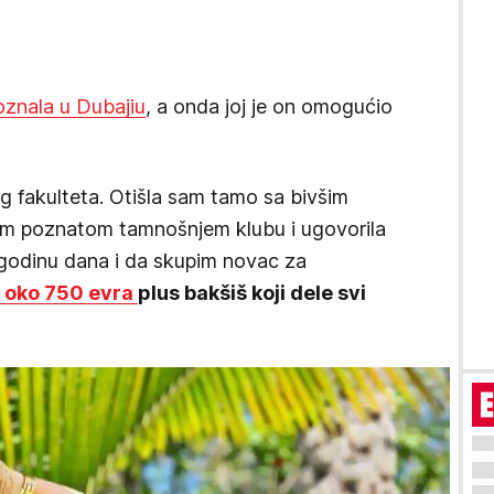
oznala u Dubajiu
, a onda joj je on omogućio
g fakulteta. Otišla sam tamo sa bivšim
m poznatom tamnošnjem klubu i ugovorila
 godinu dana i da skupim novac za
je oko 750 evra
plus bakšiš koji dele svi