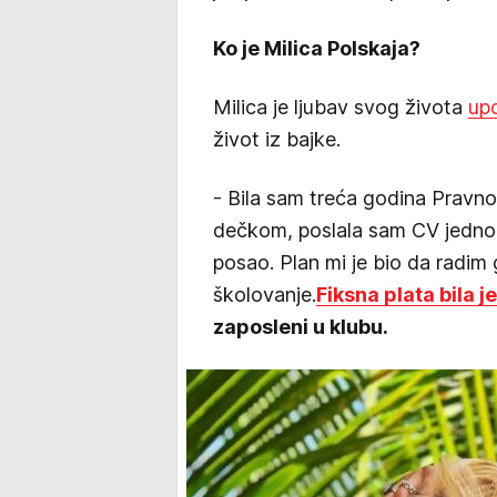
Ko je Milica Polskaja?
Milica je ljubav svog života
up
život iz bajke.
- Bila sam treća godina Pravno
dečkom, poslala sam CV jedno
posao. Plan mi je bio da radim
školovanje.
Fiksna plata bila 
zaposleni u klubu.