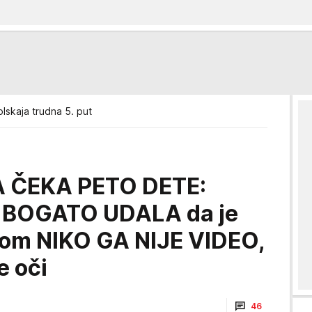
olskaja trudna 5. put
A ČEKA PETO DETE:
iko BOGATO UDALA da je
tom NIKO GA NIJE VIDEO,
e oči
46