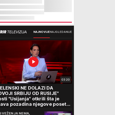
NAJNOVIJE
NAJGLEDANIJE
03:20
ZELENSKI NE DOLAZI DA
DVOJI SRBIJU OD RUSIJE"
sti "Usijanja" otkrili šta je
ava pozadina njegove posete
eogradu
SVEŽENJA NEMA,