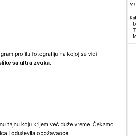
VI
Ka
- 
- T
- 
gram profilu fotografiju na kojoj se vidi
like sa ultra zvuka.
enu tajnu koju krijem već duže vreme. Čekamo
lica i oduševila obožavaoce.