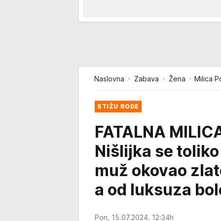
Naslovna
Zabava
Žena
Milica P
STIŽU RODE
FATALNA MILIC
Nišlijka se tol
muž okovao zla
a od luksuza bol
Pon, 15.07.2024. 12:34h