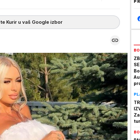
PR
te Kurir u vaš Google izbor
BO
ZB
SE
Bo
Au
pr
u 
PL
TR
IZ
Za
tu
BO