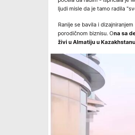
ljudi misle da je tamo radila "s
Ranije se bavila i dizajniranj
porodičnom biznisu. O
na sa d
živi u Almatiju u Kazakhstanu