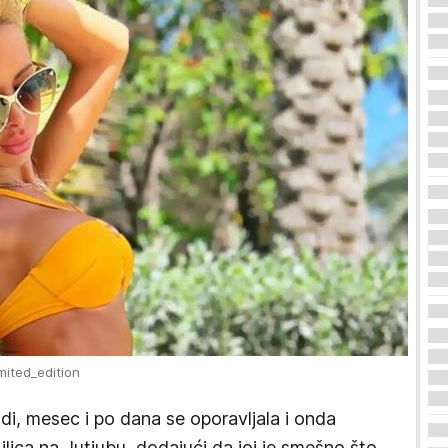
mited_edition
di, mesec i po dana se oporavljala i onda
Milica na Jutjubu, dodajući da joj je smešno što