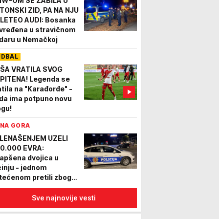
W-OM SE ZABILA U
TONSKI ZID, PA NA NJU
LETEO AUDI: Bosanka
vređena u stravičnom
daru u Nemačkoj
UDBAL
ŠA VRATILA SVOG
PITENA! Legenda se
atila na "Karađorđe" -
da ima potpuno novu
ogu!
NA GORA
LENAŠENJEM UZELI
0.000 EVRA:
apšena dvojica u
cinju - jednom
tećenom pretili zbog
ga, policija zaplenila
ila i oružje
Sve najnovije vesti