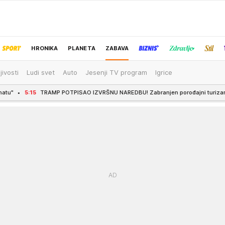
HRONIKA
PLANETA
ZABAVA
jivosti
Ludi svet
Auto
Jesenji TV program
Igrice
IZBOR UREDNIKA
PISAO IZVRŠNU NAREDBU! Zabranjen porođajni turizam u SAD
5:00
BMW-OM