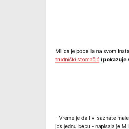
Milica je podelila na svom Insta
trudnički stomačić
i
pokazuje s
- Vreme je da I vi saznate mal
jos jednu bebu - napisala je Mi