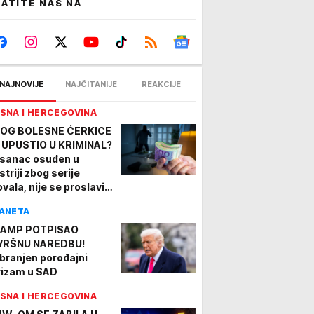
ATITE NAS NA
NAJNOVIJE
NAJČITANIJE
REAKCIJE
SNA I HERCEGOVINA
OG BOLESNE ĆERKICE
 UPUSTIO U KRIMINAL?
sanac osuđen u
striji zbog serije
ovala, nije se proslavio
ovom "zanatu"
ANETA
AMP POTPISAO
VRŠNU NAREDBU!
branjen porođajni
rizam u SAD
SNA I HERCEGOVINA