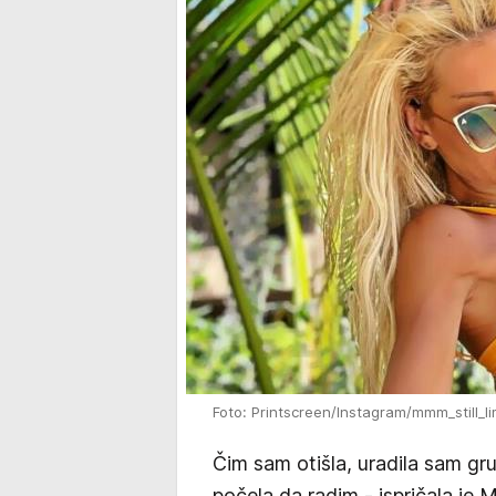
Foto: Printscreen/Instagram/mmm_still_li
Čim sam otišla, uradila sam gru
počela da radim - ispričala je 