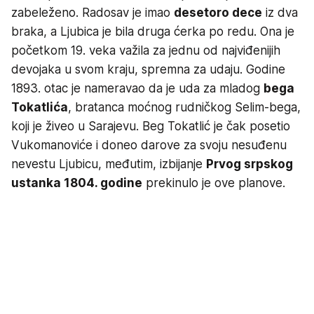
zabeleženo. Radosav je imao
desetoro dece
iz dva
braka, a Ljubica je bila druga ćerka po redu. Ona je
početkom 19. veka važila za jednu od najviđenijih
devojaka u svom kraju, spremna za udaju. Godine
1893. otac je nameravao da je uda za mladog
bega
Tokatlića
, bratanca moćnog rudničkog Selim-bega,
koji je živeo u Sarajevu. Beg Tokatlić je čak posetio
Vukomanoviće i doneo darove za svoju nesuđenu
nevestu Ljubicu, međutim, izbijanje
Prvog srpskog
ustanka 1804. godine
prekinulo je ove planove.