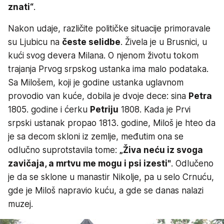
znati“
.
Nakon udaje, različite političke situacije primoravale
su Ljubicu na
česte selidbe
. Živela je u Brusnici, u
kući svog devera Milana. O njenom životu tokom
trajanja Prvog srpskog ustanka ima malo podataka.
Sa Milošem, koji je godine ustanka uglavnom
provodio van kuće, dobila je dvoje dece: sina
Petra
1805. godine i ćerku
Petriju
1808. Kada je Prvi
srpski ustanak propao 1813. godine, Miloš je hteo da
je sa decom skloni iz zemlje, međutim ona se
odlučno suprotstavila tome:
„Živa neću iz svoga
zavičaja, a mrtvu me mogu i psi izesti"
. Odlučeno
je da se sklone u manastir Nikolje, pa u selo Crnuću,
gde je Miloš napravio kuću, a gde se danas nalazi
muzej.