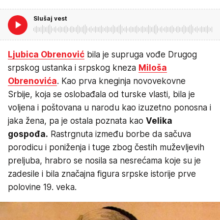
Slušaj vest
Ljubica Obrenović
bila je supruga vođe Drugog
srpskog ustanka i srpskog kneza
Miloša
Obrenovića
. Kao prva kneginja novovekovne
Srbije, koja se oslobađala od turske vlasti, bila je
voljena i poštovana u narodu kao izuzetno ponosna i
jaka žena, pa je ostala poznata kao
Velika
gospođa.
Rastrgnuta između borbe da sačuva
porodicu i poniženja i tuge zbog čestih muževljevih
preljuba, hrabro se nosila sa nesrećama koje su je
zadesile i bila značajna figura srpske istorije prve
polovine 19. veka.