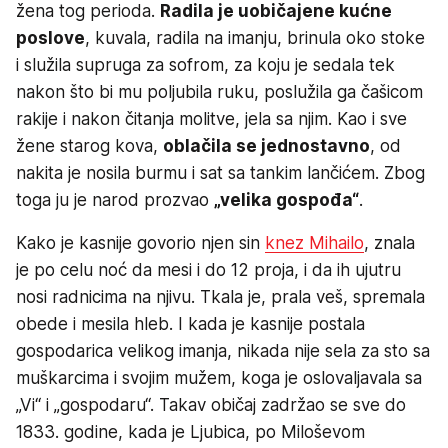
žena tog perioda.
Radila je uobičajene kućne
poslove
, kuvala, radila na imanju, brinula oko stoke
i služila supruga za sofrom, za koju je sedala tek
nakon što bi mu poljubila ruku, poslužila ga čašicom
rakije i nakon čitanja molitve, jela sa njim. Kao i sve
žene starog kova,
oblačila se jednostavno
, od
nakita je nosila burmu i sat sa tankim lančićem. Zbog
toga ju je narod prozvao
„velika gospođa“
.
Kako je kasnije govorio njen sin
knez Mihailo
, znala
je po celu noć da mesi i do 12 proja, i da ih ujutru
nosi radnicima na njivu. Tkala je, prala veš, spremala
obede i mesila hleb. I kada je kasnije postala
gospodarica velikog imanja, nikada nije sela za sto sa
muškarcima i svojim mužem, koga je oslovaljavala sa
„Vi“ i „gospodaru“. Takav običaj zadržao se sve do
1833. godine, kada je Ljubica, po Miloševom