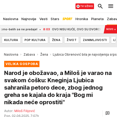
TV UŽIVO
Naslovna
Najnovije
Vesti
Stars
Hronika
Planeta
Zaba
03
OVO NISU KUĆE, OVO SU DVORCI! Zavirite u domove naših poznatih dama: Luksu
NOVO
→
KULTURA
POP KULTURA
ŽENA
ŽIVOT
ZANIMLJIVOSTI
LU
Naslovna
Zabava
Žena
Ljubica Obrenović bila je najvoljenija srp
VELIKA GOSPOĐA
Narod je obožavao, a Miloš je varao na
svakom ćošku: Kneginja Ljubica
sahranila petoro dece, zbog jednog
greha se kajala do kraja "Bog mi
nikada neće oprostiti"
Autor:
Miloš Filijović
Pon, 02.06.2025. 7:07h