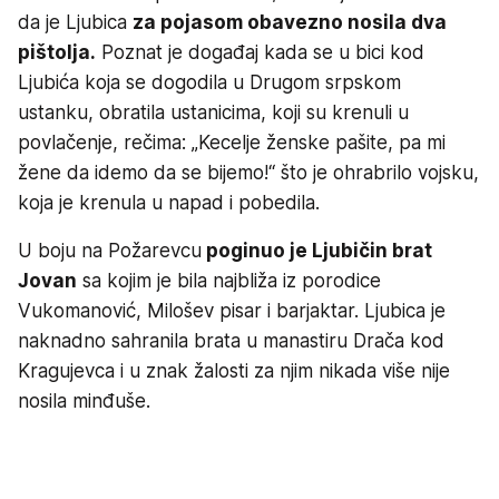
da je Ljubica
za pojasom obavezno nosila dva
pištolja.
Poznat je događaj kada se u bici kod
Ljubića koja se dogodila u Drugom srpskom
ustanku, obratila ustanicima, koji su krenuli u
povlačenje, rečima: „Kecelje ženske pašite, pa mi
žene da idemo da se bijemo!“ što je ohrabrilo vojsku,
koja je krenula u napad i pobedila.
U boju na Požarevcu
poginuo je Ljubičin brat
Jovan
sa kojim je bila najbliža iz porodice
Vukomanović, Milošev pisar i barjaktar. Ljubica je
naknadno sahranila brata u manastiru Drača kod
Kragujevca i u znak žalosti za njim nikada više nije
nosila minđuše.