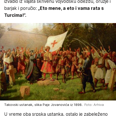
izvadio iz vajata skrivenu vojvodsku odeždu, oružje i
barjak i poručio:
„Eto mene, a eto i vama rata s
Turcima!”.
Takovski ustanak, slika Paje Jovanovića iz 1898.
Foto: Arhiva
U vreme oba srpska ustanka, ostalo je zabeleženo