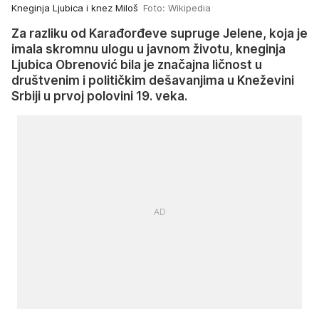
Kneginja Ljubica i knez Miloš
Foto: Wikipedia
Za razliku od Karađorđeve supruge Jelene, koja je
imala skromnu ulogu u javnom životu, kneginja
Ljubica Obrenović bila je značajna ličnost u
društvenim i političkim dešavanjima u Kneževini
Srbiji u prvoj polovini 19. veka.