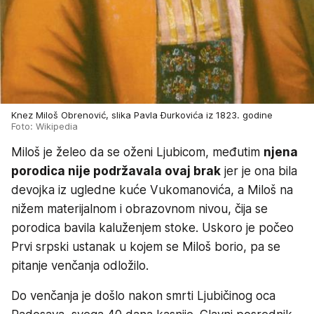
Knez Miloš Obrenović, slika Pavla Đurkovića iz 1823. godine
Foto: Wikipedia
Miloš je želeo da se oženi Ljubicom, međutim
njena
porodica nije podržavala ovaj brak
jer je ona bila
devojka iz ugledne kuće Vukomanovića, a Miloš na
nižem materijalnom i obrazovnom nivou, čija se
porodica bavila kaluženjem stoke. Uskoro je počeo
Prvi srpski ustanak u kojem se Miloš borio, pa se
pitanje venčanja odložilo.
Do venčanja je došlo nakon smrti Ljubičinog oca