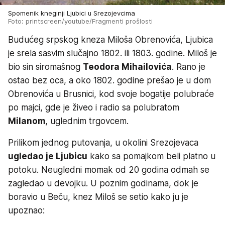
Spomenik kneginji Ljubici u Srezojevcima
Foto: printscreen/youtube/Fragmenti prošlosti
Budućeg srpskog kneza Miloša Obrenovića, Ljubica
je srela sasvim slučajno 1802. ili 1803. godine. Miloš je
bio sin siromašnog
Teodora Mihailovića
. Rano je
ostao bez oca, a oko 1802. godine prešao je u dom
Obrenovića u Brusnici, kod svoje bogatije polubraće
po majci, gde je živeo i radio sa polubratom
Milanom
, uglednim trgovcem.
Prilikom jednog putovanja, u okolini Srezojevaca
ugledao je Ljubicu
kako sa pomajkom beli platno u
potoku. Neugledni momak od 20 godina odmah se
zagledao u devojku. U poznim godinama, dok je
boravio u Beču, knez Miloš se setio kako ju je
upoznao: