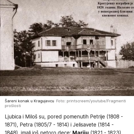
Šareni konak u Kragujevcu
Foto: printscreem/youtube/Fragmenti
prošlosti
Ljubica i Miloš su, pored pomenutih Petrije (1808 -
1871), Petra (1805/7 - 1814) i Jelisavete (1814 -
1848), imali još petoro dece:
Mariju
(1821 - 1823),