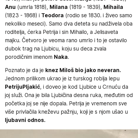
Anu
(umrla 1818),
Milana
(1819 - 1839),
Mihaila
(1823 - 1868) i
Teodora
(rodio se 1830. i živeo samo
nekoliko meseci). Samo dva deteta su nadživela oba
roditelja, ćerka Petrija i sin Mihailo, a Jelisaveta
majku. Četvoro je veoma rano umrlo i to je ostavilo
dubok trag na Ljubicu, koju su deca zvala
porodičnim imenom
Naka
.
Poznato je da je
knez Miloš bio jako neveran.
Jednom prilikom ukrao je iz turskog roblja lepu
Petriju
Pljakić
, i doveo je kod Ljubice u Crnuću da
joj služi. Ona je bila Ljubičina desna ruka, međutim od
početka joj se nije dopala. Petrija je vremenom sve
više privlačila kneževu pažnju, koji je s njom ušao u
ljubavni odnos.