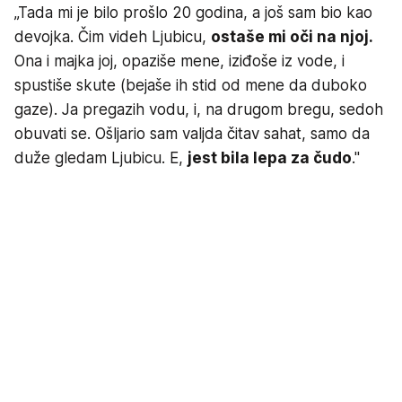
„Tada mi je bilo prošlo 20 godina, a još sam bio kao
devojka. Čim videh Ljubicu,
ostaše mi oči na njoj.
Ona i majka joj, opaziše mene, iziđoše iz vode, i
spustiše skute (bejaše ih stid od mene da duboko
gaze). Ja pregazih vodu, i, na drugom bregu, sedoh
obuvati se. Ošljario sam valjda čitav sahat, samo da
duže gledam Ljubicu. E,
jest bila lepa za čudo
."