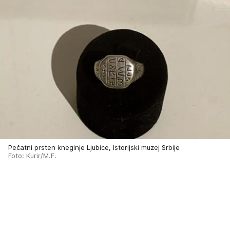
Pečatni prsten kneginje Ljubice, Istorijski muzej Srbije
Foto: Kurir/M.F.