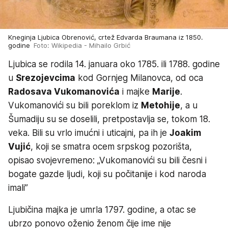
Kneginja Ljubica Obrenović, crtež Edvarda Braumana iz 1850.
godine
Foto: Wikipedia - Mihailo Grbić
Ljubica se rodila 14. januara oko 1785. ili 1788. godine
u
Srezojevcima
kod Gornjeg Milanovca, od oca
Radosava Vukomanovića
i majke
Marije
.
Vukomanovići su bili poreklom iz
Metohije
, a u
Šumadiju su se doselili, pretpostavlja se, tokom 18.
veka. Bili su vrlo imućni i uticajni, pa ih je
Joakim
Vujić
, koji se smatra ocem srpskog pozorišta,
opisao svojevremeno: „Vukomanovići su bili česni i
bogate gazde ljudi, koji su počitanije i kod naroda
imali”
Ljubičina majka je umrla 1797. godine, a otac se
ubrzo ponovo oženio ženom čije ime nije