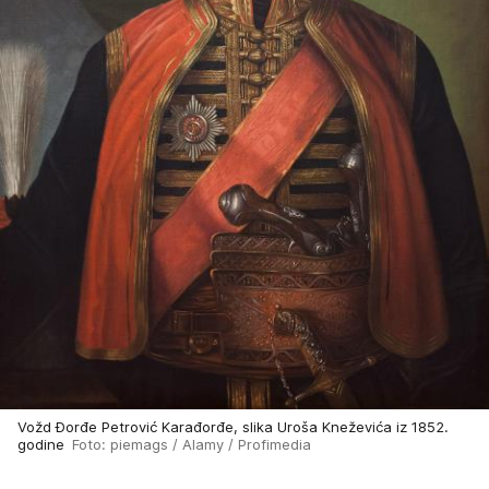
Vožd Đorđe Petrović Karađorđe, slika Uroša Kneževića iz 1852.
godine
Foto: piemags / Alamy / Profimedia