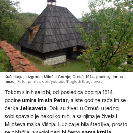
Kuća koju je izgradio Miloš u Gornjoj Crnući 1814. godine, danas
muzej
Foto: printscreen/youtube/Pogledi Kragujevac
Tokom silnih selidbi, od posledica boginja 1814.
godine
umire im sin Petar
, a iste godine rađa im se
ćerka
Jelisaveta
. Dok su živeli u Crnući u jednoj
sobi spavalo je nekoliko njih, a sa njima je živela i
Miloševa majka Višnja. Ljubica je bila štedljiva, prosto
se oblačila, a svojoj deci bi često
sama krpila