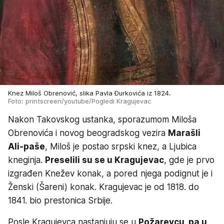
Knez Miloš Obrenović, slika Pavla Đurkovića iz 1824.
Foto: printscreen/youtube/Pogledi Kragujevac
Nakon Takovskog ustanka, sporazumom Miloša
Obrenovića i novog beogradskog vezira
Marašli
Ali-paše
, Miloš je postao srpski knez, a Ljubica
kneginja.
Preselili su se u Kragujevac
, gde je prvo
izgrađen Knežev konak, a pored njega podignut je i
Ženski (Šareni) konak. Kragujevac je od 1818. do
1841. bio prestonica Srbije.
Posle Kragujevca nastanjuju se u
Požarevcu, pa u