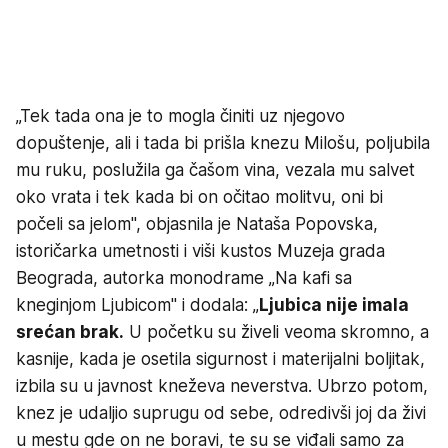
„Tek tada ona je to mogla činiti uz njegovo
dopuštenje, ali i tada bi prišla knezu Milošu, poljubila
mu ruku, poslužila ga čašom vina, vezala mu salvet
oko vrata i tek kada bi on očitao molitvu, oni bi
počeli sa jelom", objasnila je Nataša Popovska,
istoričarka umetnosti i viši kustos Muzeja grada
Beograda, autorka monodrame „Na kafi sa
kneginjom Ljubicom" i dodala: „
Ljubica nije imala
srećan brak.
U početku su živeli veoma skromno, a
kasnije, kada je osetila sigurnost i materijalni boljitak,
izbila su u javnost kneževa neverstva. Ubrzo potom,
knez je udaljio suprugu od sebe, odredivši joj da živi
u mestu gde on ne boravi, te su se viđali samo za