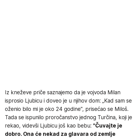
Iz kneževe priče saznajemo da je vojvoda Milan
isprosio Ljubicu i doveo je u njihov dom: „Kad sam se
oženio bilo mi je oko 24 godine", prisećao se Miloš.
Tada se ispunilo proročanstvo jednog Turčina, koji je
rekao, videvši Ljubicu još kao bebu:
"Čuvajte je
dobro. Ona će nekad za glavara od zemlje