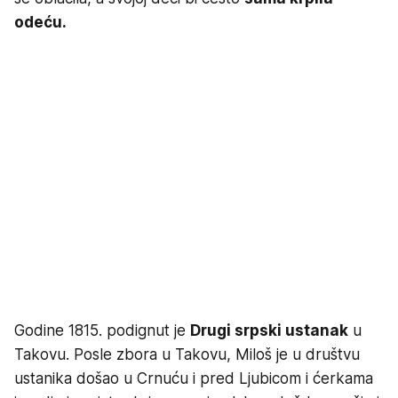
odeću.
Godine 1815. podignut je
Drugi srpski ustanak
u
Takovu. Posle zbora u Takovu, Miloš je u društvu
ustanika došao u Crnuću i pred Ljubicom i ćerkama