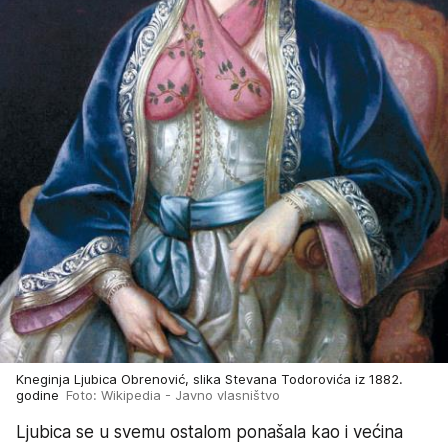
Kneginja Ljubica Obrenović, slika Stevana Todorovića iz 1882.
godine
Foto: Wikipedia - Javno vlasništvo
Ljubica se u svemu ostalom ponašala kao i većina