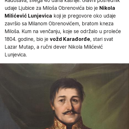
Radosava, svega 40 dana kasnije. Glavni posrednik
udaje Ljubice za Miloša Obrenovića bio je
Nikola
Milićević Lunjevica
koji je pregovore oko udaje
završio sa Milanom Obrenovićem, bratom kneza
Miloša. Kum na venčanju, koje se održalo u proleće
1804. godine, bio je
vožd Karađorđe
, stari svat
Lazar Mutap, a ručni dever Nikola Milićević
Lunjevica.