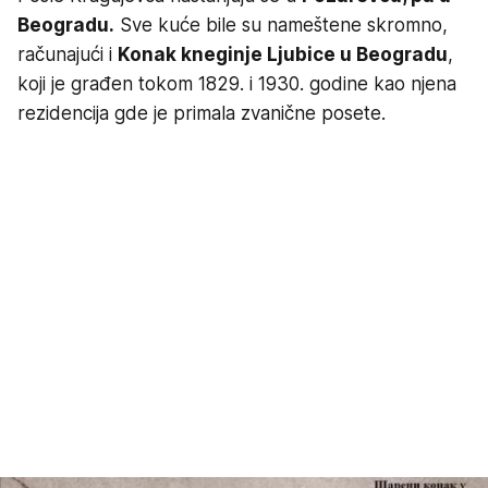
Beogradu.
Sve kuće bile su nameštene skromno,
računajući i
Konak kneginje Ljubice u Beogradu
,
koji je građen tokom 1829. i 1930. godine kao njena
rezidencija gde je primala zvanične posete.