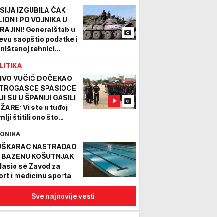
SIJA IZGUBILA ČAK
LION I PO VOJNIKA U
RAJINI! Generalštab u
jevu saopštio podatke i
uništenoj tehnici
skve
LITIKA
IVO VUČIĆ DOČEKAO
TROGASCE SPASIOCE
JI SU U ŠPANIJI GASILI
ŽARE: Vi ste u tuđoj
lji štitili ono što
ipada svima nama -
ONIKA
dski život
OTO/VIDEO)
ŠKARAC NASTRADAO
 BAZENU KOŠUTNJAK
lasio se Zavod za
ort i medicinu sporta
Sve najnovije vesti