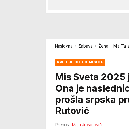
Naslovna
Zabava
Žena
Mis Taj
SVET JE DOBIO MISICU
Mis Sveta 2025 j
Ona je naslednic
prošla srpska p
Rutović
Prenosi:
Maja Jovanović