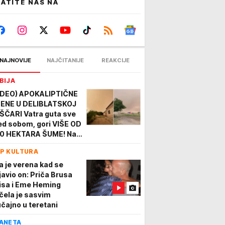
ATITE NAS NA
NAJNOVIJE
NAJČITANIJE
REAKCIJE
BIJA
IDEO) APOKALIPTIČNE
ENE U DELIBLATSKOJ
ŠČARI Vatra guta sve
ed sobom, gori VIŠE OD
0 HEKTARA ŠUME! Na
enu veliki broj
P KULTURA
trogasaca i helikopteri
la je verena kad se
javio on: Priča Brusa
lisa i Eme Heming
čela je sasvim
učajno u teretani
ANETA