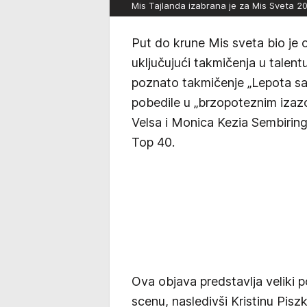
Mis Tajlanda izabrana je za Mis Sveta 2
Put do krune Mis sveta bio je
uključujući takmičenja u talent
poznato takmičenje „Lepota sa
pobedile u „brzopoteznim iza
Velsa i Monica Kezia Sembirin
Top 40.
Ova objava predstavlja veliki p
scenu, nasledivši Kristinu Pis