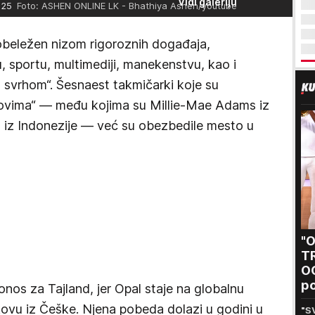
Vidi galeriju
025
Foto: ASHEN ONLINE LK - Bhathiya Ashen/youtube
 obeležen nizom rigoroznih događaja,
u, sportu, multimediji, manekenstvu, kao i
 svrhom“. Šesnaest takmičarki koje su
zovima“ — među kojima su Millie-Mae Adams iz
g iz Indonezije — već su obezbedile mesto u
"
T
O
po
onos za Tajland, jer Opal staje na globalnu
Sa
zkovu iz Češke. Njena pobeda dolazi u godini u
"S