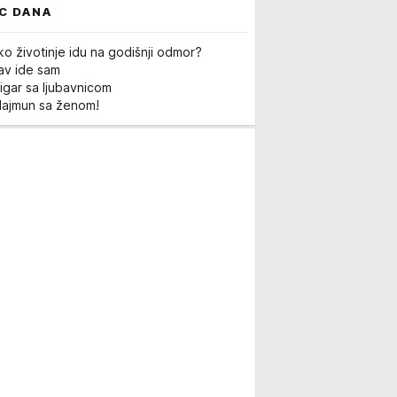
C DANA
ko životinje idu na godišnji odmor?
Lav ide sam
igar sa ljubavnicom
Majmun sa ženom!