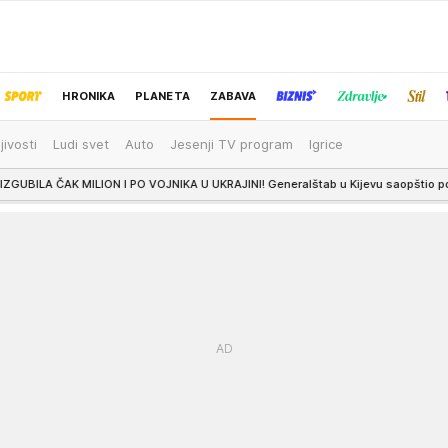
HRONIKA
PLANETA
ZABAVA
jivosti
Ludi svet
Auto
Jesenji TV program
Igrice
IZBOR UREDNIKA
LION I PO VOJNIKA U UKRAJINI! Generalštab u Kijevu saopštio podatke i o uništ