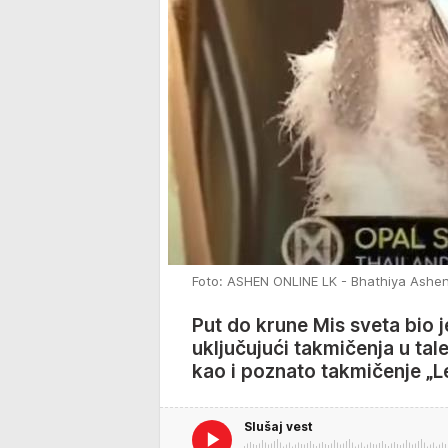
Foto: ASHEN ONLINE LK - Bhathiya Ashe
Put do krune Mis sveta bio 
uključujući takmičenja u tal
kao i poznato takmičenje „
Slušaj vest