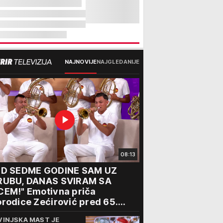
NAJNOVIJE
NAJGLEDANIJE
08:13
OD SEDME GODINE SAM UZ
RUBU, DANAS SVIRAM SA
CEM!" Emotivna priča
rodice Zećirović pred 65.
bor trubača u Guči
VINJSKA MAST JE