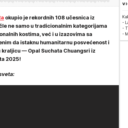
VI
Ka
ta
okupio je rekordnih 108 učesnica iz
- 
ičle ne samo u tradicionalnim kategorijama
- T
onalnih kostima, već i u izazovima sa
- 
enim da istaknu humanitarnu posvećenost i
 kraljicu — Opal Suchata Chuangsri iz
ta 2025!
sveta: