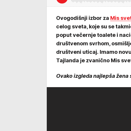
Ovogodišnji izbor za
Mis sve
celog sveta, koje su se takm
poput večernje toalete i naci
društvenom svrhom, osmišlj
društveni uticaj. Imamo novu
Tajlanda je zvanično Mis sve
Ovako izgleda najlepša žena 