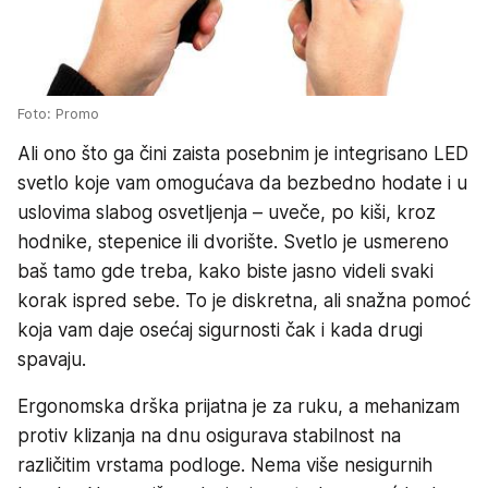
Foto: Promo
Ali ono što ga čini zaista posebnim je integrisano LED
svetlo koje vam omogućava da bezbedno hodate i u
uslovima slabog osvetljenja – uveče, po kiši, kroz
hodnike, stepenice ili dvorište. Svetlo je usmereno
baš tamo gde treba, kako biste jasno videli svaki
korak ispred sebe. To je diskretna, ali snažna pomoć
koja vam daje osećaj sigurnosti čak i kada drugi
spavaju.
Ergonomska drška prijatna je za ruku, a mehanizam
protiv klizanja na dnu osigurava stabilnost na
različitim vrstama podloge. Nema više nesigurnih