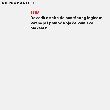
NE PROPUSTITE
ŽENA
Dovedite sebe do savršenog izgleda:
Važna je i pomoć koja će vam sve
olakšati!