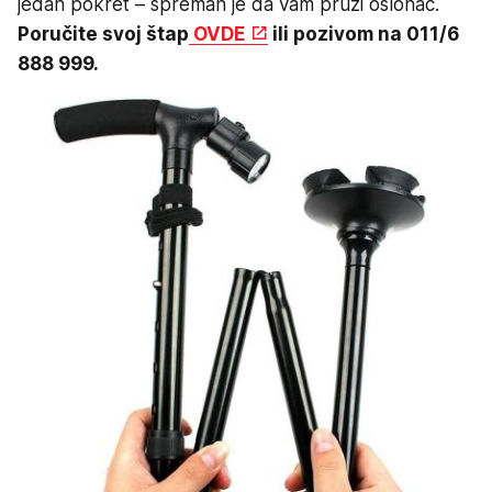
jedan pokret – spreman je da vam pruži oslonac.
Poručite svoj štap
OVDE
ili pozivom na 011/6
888 999.