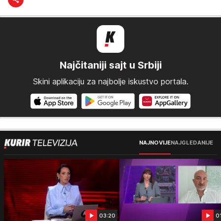
Najčitaniji sajt u Srbiji
Skini aplikaciju za najbolje iskustvo portala.
NAJNOVIJE
NAJGLEDANIJE
03:20
0