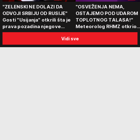
"ZELENSKI NE DOLAZI DA
"OSVEŽENJA NEMA,
ODVOJI SRBIJU OD RUSIJE"
OSTAJEMO POD UDAROM
Gosti "Usijanja" otkrili šta je
TOPLOTNOG TALASA!"
prava pozadina njegove
Meteorolog RHMZ otkrio
posete Beogradu
kakvo vreme nas čeka do
Vidi sve
kraja avgusta