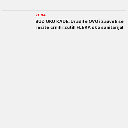
ŽENA
BUĐ OKO KADE: Uradite OVO i zauvek se
rešite crnih i žutih FLEKA oko sanitarija!