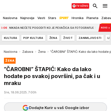
TV UŽIVO
Naslovna
Najnovije
Vesti
Stars
Hronika
Planeta
Zaba
NIKADA NEĆETE POGODITI KO JE PEVAČICA SA FOTOGRAFIJE Članica žirija poznatog
NOVO
→
KULTURA
POP KULTURA
ŽENA
ŽIVOT
ZANIMLJIVOSTI
LU
Naslovna
Zabava
Žena
“ČAROBNI” ŠTAPIĆ: Kako da lako hodate po
ŽENA
“ČAROBNI” ŠTAPIĆ: Kako da lako
hodate po svakoj površini, pa čak i u
mraku
Sre, 18.06.2025. 7:00h
Dodajte Kurir u vaš Google izbor