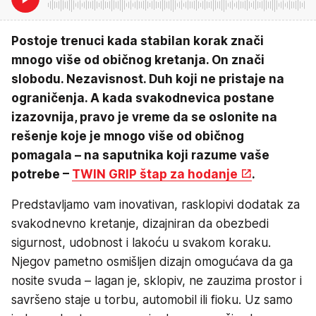
Postoje trenuci kada stabilan korak znači
mnogo više od običnog kretanja. On znači
slobodu. Nezavisnost. Duh koji ne pristaje na
ograničenja. A kada svakodnevica postane
izazovnija, pravo je vreme da se oslonite na
rešenje koje je mnogo više od običnog
pomagala – na saputnika koji razume vaše
potrebe –
TWIN GRIP štap za hodanje
.
Predstavljamo vam inovativan, rasklopivi dodatak za
svakodnevno kretanje, dizajniran da obezbedi
sigurnost, udobnost i lakoću u svakom koraku.
Njegov pametno osmišljen dizajn omogućava da ga
nosite svuda – lagan je, sklopiv, ne zauzima prostor i
savršeno staje u torbu, automobil ili fioku. Uz samo