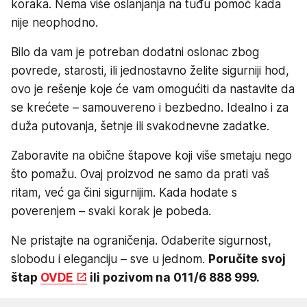
koraka. Nema više oslanjanja na tuđu pomoć kada
nije neophodno.
Bilo da vam je potreban dodatni oslonac zbog
povrede, starosti, ili jednostavno želite sigurniji hod,
ovo je rešenje koje će vam omogućiti da nastavite da
se krećete – samouvereno i bezbedno. Idealno i za
duža putovanja, šetnje ili svakodnevne zadatke.
Zaboravite na obične štapove koji više smetaju nego
što pomažu. Ovaj proizvod ne samo da prati vaš
ritam, već ga čini sigurnijim. Kada hodate s
poverenjem – svaki korak je pobeda.
Ne pristajte na ograničenja. Odaberite sigurnost,
slobodu i eleganciju – sve u jednom.
Poručite svoj
štap
OVDE
ili pozivom na 011/6 888 999.