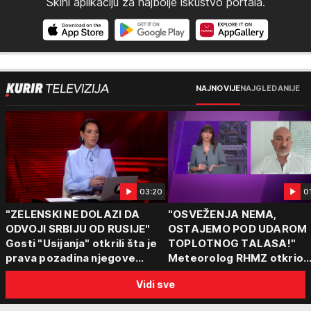
Skini aplikaciju za najbolje iskustvo portala.
NAJNOVIJE
NAJGLEDANIJE
03:20
0
"ZELENSKI NE DOLAZI DA
"OSVEŽENJA NEMA,
ODVOJI SRBIJU OD RUSIJE"
OSTAJEMO POD UDAROM
Gosti "Usijanja" otkrili šta je
TOPLOTNOG TALASA!"
prava pozadina njegove
Meteorolog RHMZ otkrio
posete Beogradu
kakvo vreme nas čeka do
Vidi sve
kraja avgusta