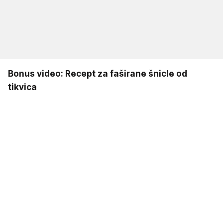
Bonus video: Recept za faširane šnicle od
tikvica