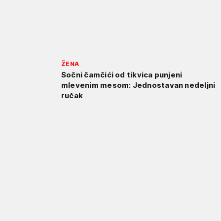
ŽENA
Sočni čamčići od tikvica punjeni
mlevenim mesom: Jednostavan nedeljni
ručak