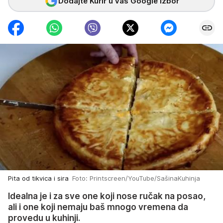
Dodajte Kurir u vaš Google izbor
Pita od tikvica i sira
Foto: Printscreen/YouTube/SašinaKuhinja
Idealna je i za sve one koji nose ručak na posao,
ali i one koji nemaju baš mnogo vremena da
provedu u kuhinji.