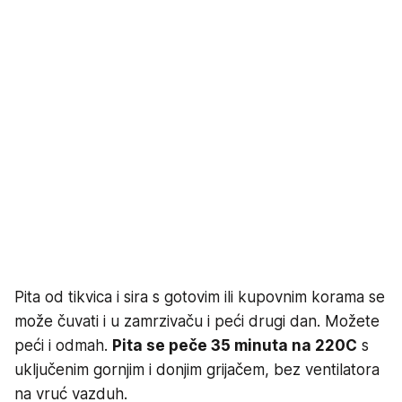
Pita od tikvica i sira s gotovim ili kupovnim korama se
može čuvati i u zamrzivaču i peći drugi dan. Možete
peći i odmah.
Pita se peče 35 minuta na 220C
s
uključenim gornjim i donjim grijačem, bez ventilatora
na vruć vazduh.