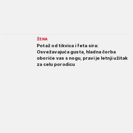
ŽENA
Potaž od tikvica i feta sira:
Osvežavajuća gusta, hladna čorba
oboriće vas s nogu, pravi je letnji užitak
za celu porodicu