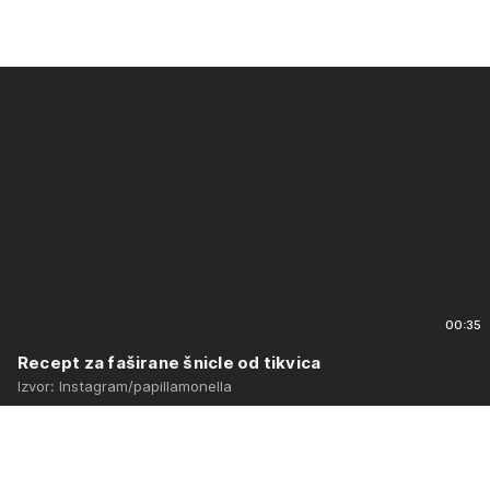
00:35
Recept za faširane šnicle od tikvica
Izvor: Instagram/papillamonella