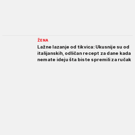
ŽENA
Lažne lazanje od tikvica: Ukusnije su od
italijanskih, odličan recept za dane kada
nemate ideju šta biste spremili za ručak