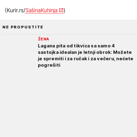
(Kurir.rs/
SašinaKuhinja
)
NE PROPUSTITE
ŽENA
Lagana pita od tikvica sa samo 4
sastojka idealan je letnji obrok: Možete
je spremiti i za ručak i za večeru, nećete
pogrešiti