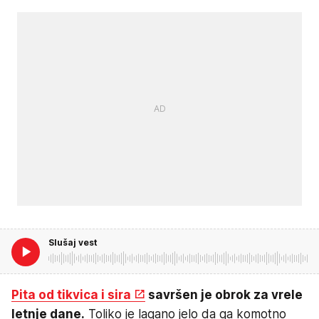
Slušaj vest
Pita od tikvica i sira
savršen je obrok za vrele
letnje dane.
Toliko je lagano jelo da ga komotno