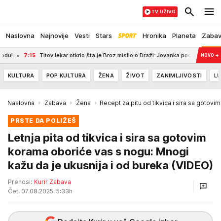
TV UŽIVO
Naslovna
Najnovije
Vesti
Stars
Hronika
Planeta
Zaba
7:15
Titov lekar otkrio šta je Broz mislio o Draži: Jovanka pocrvenela kad je ovo č
NOVO
→
KULTURA
POP KULTURA
ŽENA
ŽIVOT
ZANIMLJIVOSTI
LU
Naslovna
Zabava
Žena
Recept za pitu od tikvica i sira sa gotov
PRSTE DA POLIŽEŠ
Letnja pita od tikvica i sira sa gotovim
korama oboriće vas s nogu: Mnogi
kažu da je ukusnija i od bureka (VIDEO)
Prenosi:
Kurir Zabava
Čet, 07.08.2025. 5:33h