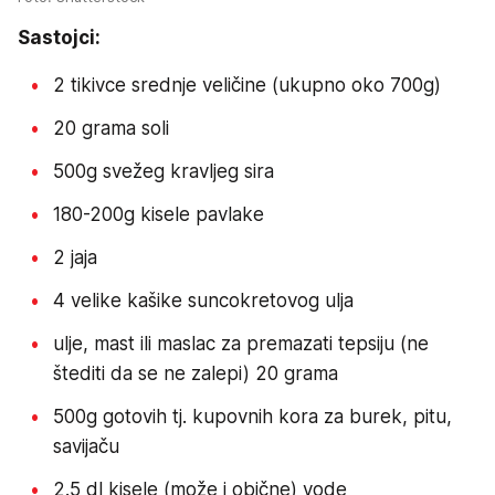
Sastojci:
2 tikivce srednje veličine (ukupno oko 700g)
20 grama soli
500g svežeg kravljeg sira
180-200g kisele pavlake
2 jaja
4 velike kašike suncokretovog ulja
ulje, mast ili maslac za premazati tepsiju (ne
štediti da se ne zalepi) 20 grama
500g gotovih tj. kupovnih kora za burek, pitu,
savijaču
2.5 dl kisele (može i obične) vode