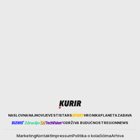
Kurir
NASLOVNA
NAJNOVIJE
VESTI
STARS
HRONIKA
PLANETA
ZABAVA
ODRŽIVA BUDUĆNOST
REGION
NEWS
Marketing
Kontakt
Impressum
Politika o kolačićima
Arhiva