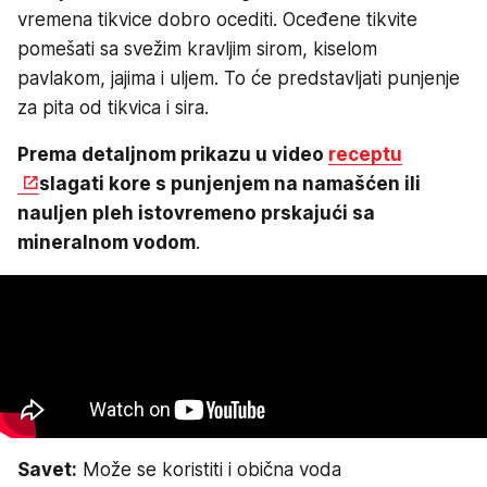
vremena tikvice dobro ocediti. Oceđene tikvite
pomešati sa svežim kravljim sirom, kiselom
pavlakom, jajima i uljem. To će predstavljati punjenje
za pita od tikvica i sira.
Prema detaljnom prikazu u video
receptu
slagati kore s punjenjem na namašćen ili
nauljen pleh istovremeno prskajući sa
mineralnom vodom
.
Savet:
Može se koristiti i obična voda