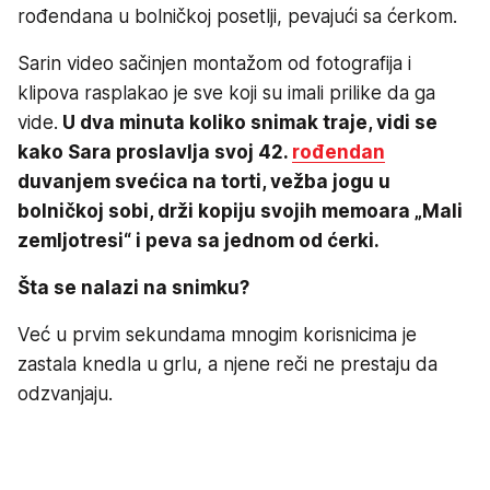
rođendana u bolničkoj posetlji, pevajući sa ćerkom.
Sarin video sačinjen montažom od fotografija i
klipova rasplakao je sve koji su imali prilike da ga
vide.
U dva minuta koliko snimak traje, vidi se
kako Sara proslavlja svoj 42.
rođendan
duvanjem svećica na torti, vežba jogu u
bolničkoj sobi, drži kopiju svojih memoara „Mali
zemljotresi“ i peva sa jednom od ćerki.
Šta se nalazi na snimku?
Već u prvim sekundama mnogim korisnicima je
zastala knedla u grlu, a njene reči ne prestaju da
odzvanjaju.