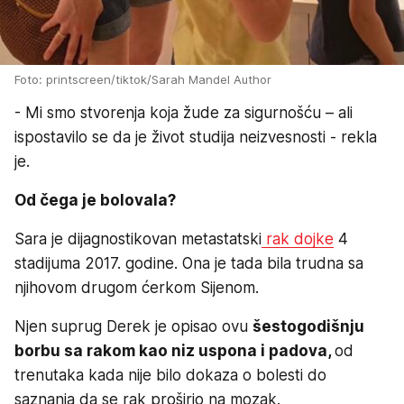
Foto: printscreen/tiktok/Sarah Mandel Author
- Mi smo stvorenja koja žude za sigurnošću – ali
ispostavilo se da je život studija neizvesnosti - rekla
je.
Od čega je bolovala?
Sara je dijagnostikovan metastatski
rak dojke
4
stadijuma 2017. godine. Ona je tada bila trudna sa
njihovom drugom ćerkom Sijenom.
Njen suprug Derek je opisao ovu
šestogodišnju
borbu sa rakom kao niz uspona i padova,
od
trenutaka kada nije bilo dokaza o bolesti do
saznanja da se rak proširio na mozak.