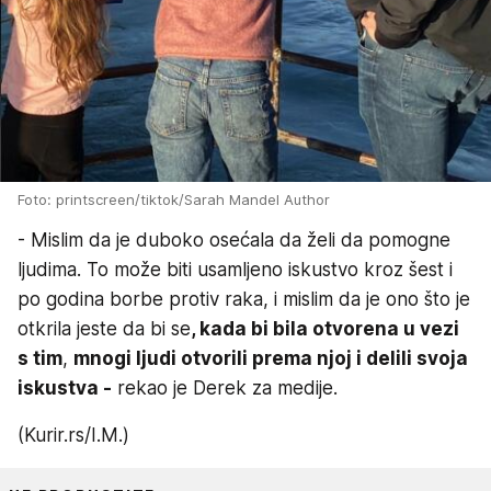
Foto: printscreen/tiktok/Sarah Mandel Author
- Mislim da je duboko osećala da želi da pomogne
ljudima. To može biti usamljeno iskustvo kroz šest i
po godina borbe protiv raka, i mislim da je ono što je
otkrila jeste da bi se
, kada bi bila otvorena u vezi
s tim
,
mnogi ljudi otvorili prema njoj i delili svoja
iskustva -
rekao je Derek za medije.
(Kurir.rs/I.M.)