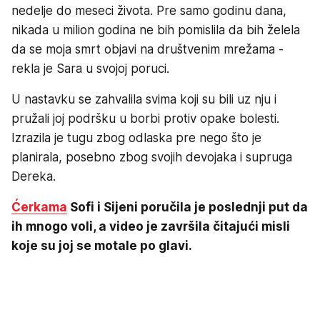
nedelje do meseci života. Pre samo godinu dana,
nikada u milion godina ne bih pomislila da bih želela
da se moja smrt objavi na društvenim mrežama -
rekla je Sara u svojoj poruci.
U nastavku se zahvalila svima koji su bili uz nju i
pružali joj podršku u borbi protiv opake bolesti.
Izrazila je tugu zbog odlaska pre nego što je
planirala, posebno zbog svojih devojaka i supruga
Dereka.
Ćerkama
Sofi i Sijeni poručila je poslednji put da
ih mnogo voli, a video je završila čitajući misli
koje su joj se motale po glavi.