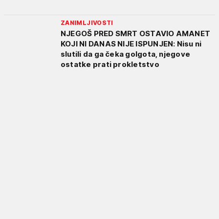
ZANIMLJIVOSTI
NJEGOŠ PRED SMRT OSTAVIO AMANET
KOJI NI DANAS NIJE ISPUNJEN: Nisu ni
slutili da ga čeka golgota, njegove
ostatke prati prokletstvo