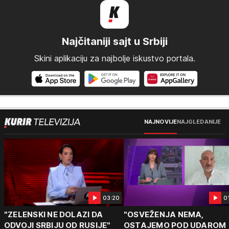
Najčitaniji sajt u Srbiji
Skini aplikaciju za najbolje iskustvo portala.
NAJNOVIJE
NAJGLEDANIJE
03:20
0
"ZELENSKI NE DOLAZI DA
"OSVEŽENJA NEMA,
ODVOJI SRBIJU OD RUSIJE"
OSTAJEMO POD UDAROM