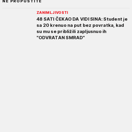
NE PROPUSTITE
ZANIMLJIVOSTI
48 SATI ČEKAO DA VIDI SINA: Student je
sa 20 krenuo na put bez povratka, kad
su mu se približili zapljusnuo ih
"ODVRATAN SMRAD"