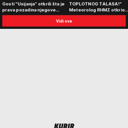
Gosti "Usijanja" otkrili šta je
TOPLOTNOG TALASA!"
prava pozadina njegove
Meteorolog RHMZ otkrio
posete Beogradu
kakvo vreme nas čeka do
Vidi sve
kraja avgusta