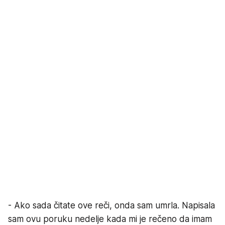
- Ako sada čitate ove reči, onda sam umrla. Napisala
sam ovu poruku nedelje kada mi je rečeno da imam