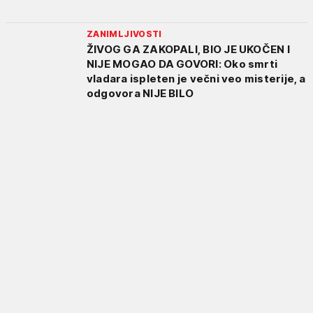
ZANIMLJIVOSTI
ŽIVOG GA ZAKOPALI, BIO JE UKOČEN I
NIJE MOGAO DA GOVORI: Oko smrti
vladara ispleten je večni veo misterije, a
odgovora NIJE BILO