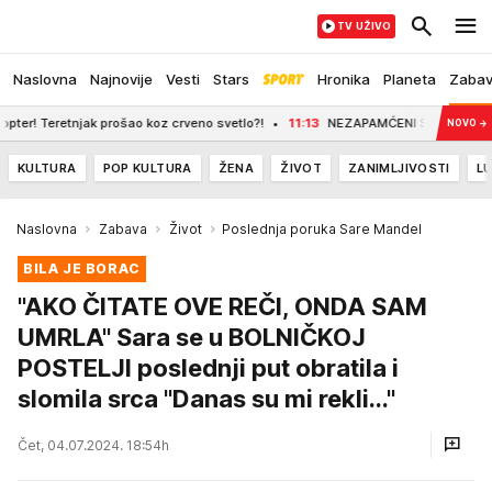
TV UŽIVO
Naslovna
Najnovije
Vesti
Stars
Hronika
Planeta
Zaba
ak prošao koz crveno svetlo?!
11:13
NEZAPAMĆENI SKANDAL! BIVŠI REPREZENTA
NOVO
→
KULTURA
POP KULTURA
ŽENA
ŽIVOT
ZANIMLJIVOSTI
LU
Naslovna
Zabava
Život
Poslednja poruka Sare Mandel
BILA JE BORAC
"AKO ČITATE OVE REČI, ONDA SAM
UMRLA" Sara se u BOLNIČKOJ
POSTELJI poslednji put obratila i
slomila srca "Danas su mi rekli..."
Čet, 04.07.2024. 18:54h