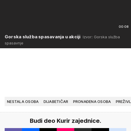
00:08
Gorska služba spasavanja u akciji
Izvor: Gorska služba
spasavnje
NESTALA OSOBA
DIJABETIČAR
PRONAĐENA OSOBA
PREŽIV
Budi deo Kurir zajednice.