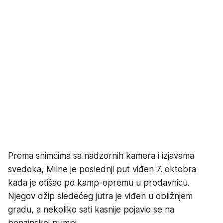
Prema snimcima sa nadzornih kamera i izjavama
svedoka, Milne je poslednji put viđen 7. oktobra
kada je otišao po kamp-opremu u prodavnicu.
Njegov džip sledećeg jutra je viđen u obližnjem
gradu, a nekoliko sati kasnije pojavio se na