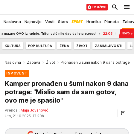
TV UŽIVO
Naslovna
Najnovije
Vesti
Stars
Hronika
Planeta
Zaba
 radnje, Trifunović nije dao da je pretresu!
22:05
KSS OBJAVIO CENE ULAZ
NOVO
→
KULTURA
POP KULTURA
ŽENA
ŽIVOT
ZANIMLJIVOSTI
LU
Naslovna
Zabava
Život
Pronađen u šumi nakon 9 dana potrage
ISPOVEST
Kamper pronađen u šumi nakon 9 dana
potrage: "Mislio sam da sam gotov,
ovo me je spasilo"
Prenosi:
Maja Jovanović
Uto, 21.10.2025. 17:29h