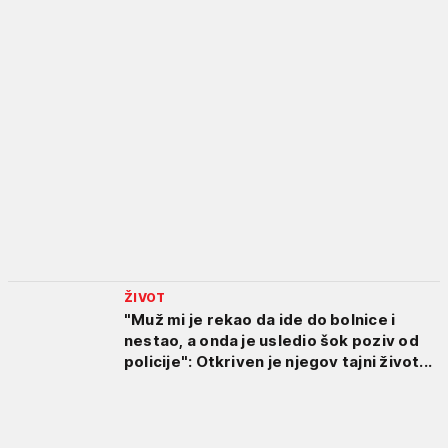
ŽIVOT
"Muž mi je rekao da ide do bolnice i
nestao, a onda je usledio šok poziv od
policije": Otkriven je njegov tajni život...