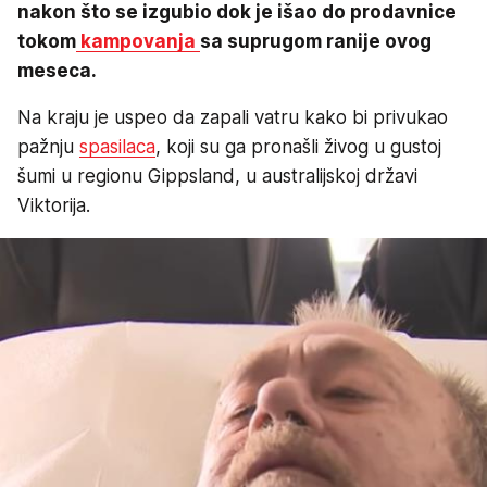
nakon što se izgubio dok je išao do prodavnice
tokom
kampovanja
sa suprugom ranije ovog
meseca.
Na kraju je uspeo da zapali vatru kako bi privukao
pažnju
spasilaca
, koji su ga pronašli živog u gustoj
šumi u regionu Gippsland, u australijskoj državi
Viktorija.