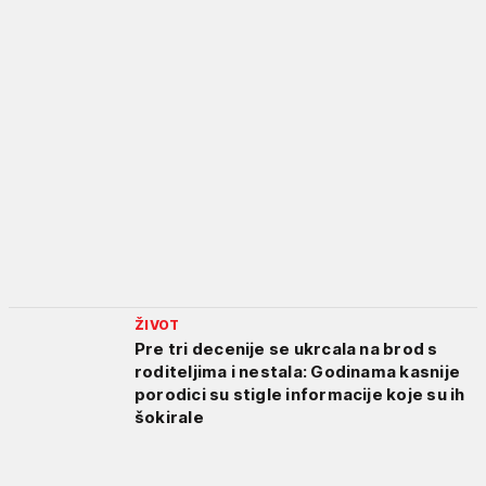
ŽIVOT
Pre tri decenije se ukrcala na brod s
roditeljima i nestala: Godinama kasnije
porodici su stigle informacije koje su ih
šokirale