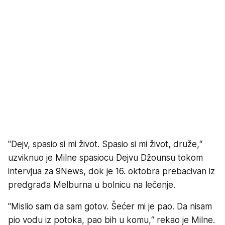
"Dejv, spasio si mi život. Spasio si mi život, druže,“
uzviknuo je Milne spasiocu Dejvu Džounsu tokom
intervjua za 9News, dok je 16. oktobra prebacivan iz
predgrađa Melburna u bolnicu na lečenje.
"Mislio sam da sam gotov. Šećer mi je pao. Da nisam
pio vodu iz potoka, pao bih u komu,“ rekao je Milne.