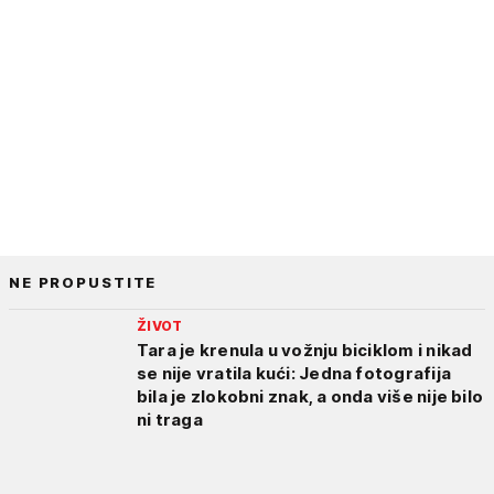
NE PROPUSTITE
ŽIVOT
Tara je krenula u vožnju biciklom i nikad
se nije vratila kući: Jedna fotografija
bila je zlokobni znak, a onda više nije bilo
ni traga