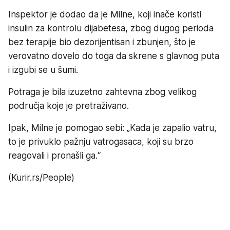
Inspektor je dodao da je Milne, koji inače koristi
insulin za kontrolu dijabetesa, zbog dugog perioda
bez terapije bio dezorijentisan i zbunjen, što je
verovatno dovelo do toga da skrene s glavnog puta
i izgubi se u šumi.
Potraga je bila izuzetno zahtevna zbog velikog
područja koje je pretraživano.
Ipak, Milne je pomogao sebi: „Kada je zapalio vatru,
to je privuklo pažnju vatrogasaca, koji su brzo
reagovali i pronašli ga.“
(Kurir.rs/People)