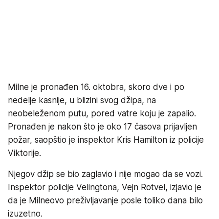
Milne je pronađen 16. oktobra, skoro dve i po
nedelje kasnije, u blizini svog džipa, na
neobeleženom putu, pored vatre koju je zapalio.
Pronađen je nakon što je oko 17 časova prijavljen
požar, saopštio je inspektor Kris Hamilton iz policije
Viktorije.
Njegov džip se bio zaglavio i nije mogao da se vozi.
Inspektor policije Velingtona, Vejn Rotvel, izjavio je
da je Milneovo preživljavanje posle toliko dana bilo
izuzetno.