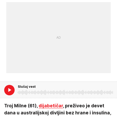
Slušaj vest
Troj Milne (61),
dijabetičar
, preživeo je devet
dana u australijskoj divljini bez hrane i insulina,