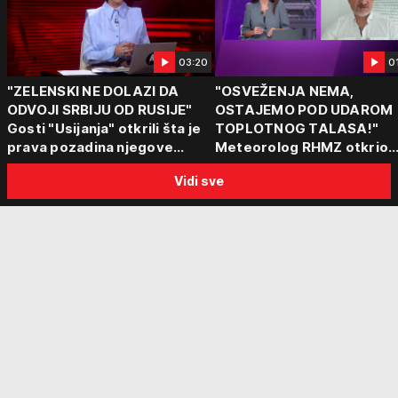
03:20
0
"ZELENSKI NE DOLAZI DA
"OSVEŽENJA NEMA,
ODVOJI SRBIJU OD RUSIJE"
OSTAJEMO POD UDAROM
Gosti "Usijanja" otkrili šta je
TOPLOTNOG TALASA!"
prava pozadina njegove
Meteorolog RHMZ otkrio
posete Beogradu
kakvo vreme nas čeka do
Vidi sve
kraja avgusta