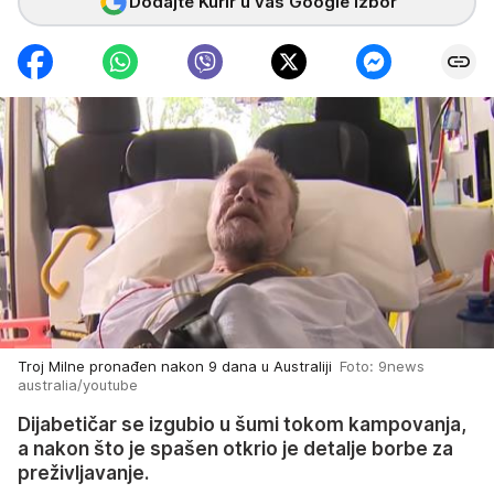
Dodajte Kurir u vaš Google izbor
Troj Milne pronađen nakon 9 dana u Australiji
Foto: 9news
australia/youtube
Dijabetičar se izgubio u šumi tokom kampovanja,
a nakon što je spašen otkrio je detalje borbe za
preživljavanje.