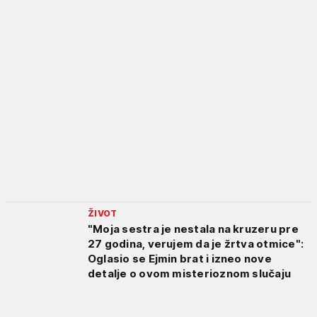
ŽIVOT
"Moja sestra je nestala na kruzeru pre
27 godina, verujem da je žrtva otmice":
Oglasio se Ejmin brat i izneo nove
detalje o ovom misterioznom slučaju