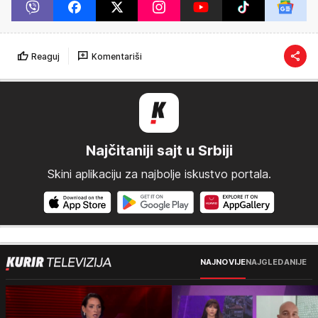
Reaguj
Komentariši
Najčitaniji sajt u Srbiji
Skini aplikaciju za najbolje iskustvo portala.
NAJNOVIJE
NAJGLEDANIJE