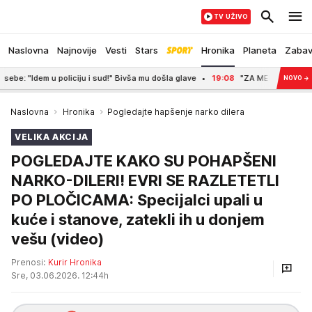
TV UŽIVO
Naslovna
Najnovije
Vesti
Stars
Hronika
Planeta
Zaba
u policiju i sud!" Bivša mu došla glave
19:08
"ZA MENE JE PITANJE KAD ĆE
NOVO
→
Naslovna
Hronika
Pogledajte hapšenje narko dilera
VELIKA AKCIJA
POGLEDAJTE KAKO SU POHAPŠENI
NARKO-DILERI! EVRI SE RAZLETETLI
PO PLOČICAMA: Specijalci upali u
kuće i stanove, zatekli ih u donjem
vešu (video)
Prenosi:
Kurir Hronika
Sre, 03.06.2026. 12:44h