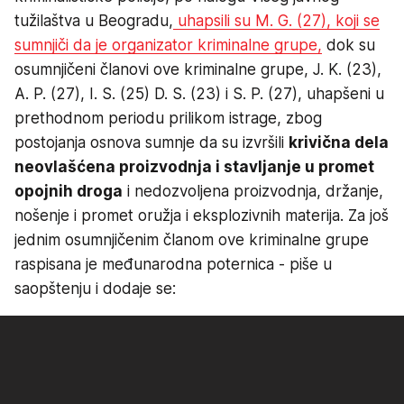
tužilaštva u Beogradu,
uhapsili su M. G. (27), koji se
sumnjiči da je organizator kriminalne grupe,
dok su
osumnjičeni članovi ove kriminalne grupe, J. K. (23),
A. P. (27), I. S. (25) D. S. (23) i S. P. (27), uhapšeni u
prethodnom periodu prilikom istrage, zbog
postojanja osnova sumnje da su izvršili
krivična dela
neovlašćena proizvodnja i stavljanje u promet
opojnih droga
i nedozvoljena proizvodnja, držanje,
nošenje i promet oružja i eksplozivnih materija. Za još
jednim osumnjičenim članom ove kriminalne grupe
raspisana je međunarodna poternica - piše u
saopštenju i dodaje se: