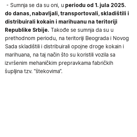
- Sumnja se da su oni, u
periodu od 1. jula 2025.
do danas, nabavljali, transportovali, skladištili i
distribuirali kokain i marihuanu na teritoriji
Republike Srbije.
Takođe se sumnja da su u
prethodnom periodu, na teritoriji Beograda i Novog
Sada skladištili i distribuirali opojne droge kokain i
marihuana, na taj način što su koristili vozila sa
izvršenim mehaničkim prepravkama fabričkih
šupljina tzv. "štekovima“.