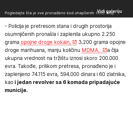
Vidi galeriju
Pogledajte šta je sve pronađeno kod uhapšenih
Foto: Mup
- Policija je pretresom stana i drugih prostorija
osumnjičenih pronašla i zaplenila ukupno 2.250
grama
opojne droge kokain,
3.200 grama opojne
droge marihuana, manju količinu
MDMA,
a čija
ukupna vrednost na tržištu iznosi skoro 200.000
evra. Takođe, prilikom pretresa, pronađeno je i
zaplenjeno 74.115 evra, 594.000 dinara i 60 zlatnika,
kao
i jedan revolver sa 6 komada pripadajuće
municije.