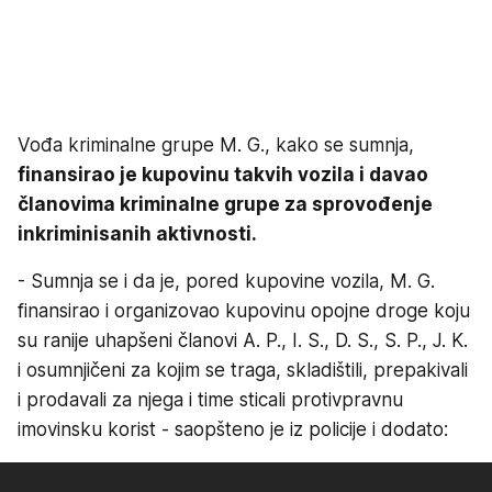
Vođa kriminalne grupe M. G., kako se sumnja,
finansirao je kupovinu takvih vozila i davao
članovima kriminalne grupe za sprovođenje
inkriminisanih aktivnosti.
- Sumnja se i da je, pored kupovine vozila, M. G.
finansirao i organizovao kupovinu opojne droge koju
su ranije uhapšeni članovi A. P., I. S., D. S., S. P., J. K.
i osumnjičeni za kojim se traga, skladištili, prepakivali
i prodavali za njega i time sticali protivpravnu
imovinsku korist - saopšteno je iz policije i dodato: