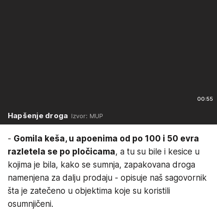
00:55
Hapšenje droga
Izvor: MUP
-
Gomila keša, u apoenima od po 100 i 50 evra
razletela se po pločicama
, a tu su bile i kesice u
kojima je bila, kako se sumnja, zapakovana droga
namenjena za dalju prodaju - opisuje naš sagovornik
šta je zatečeno u objektima koje su koristili
osumnjičeni.