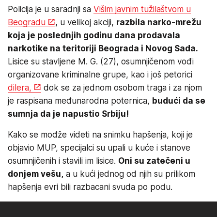
Policija je u saradnji sa
Višim javnim tužilaštvom u
Beogradu
, u velikoj akciji,
razbila narko-mrežu
koja je poslednjih godinu dana prodavala
narkotike na teritoriji Beograda i Novog Sada.
Lisice su stavljene M. G. (27), osumnjičenom vođi
organizovane kriminalne grupe, kao i još petorici
dilera,
dok se za jednom osobom traga i za njom
je raspisana međunarodna poternica,
budući da se
sumnja da je napustio Srbiju!
Kako se mođže videti na snimku hapšenja, koji je
objavio MUP, specijalci su upali u kuće i stanove
osumnjičenih i stavili im lisice.
Oni su zatečeni u
donjem vešu,
a u kući jednog od njih su prilikom
hapšenja evri bili razbacani svuda po podu.