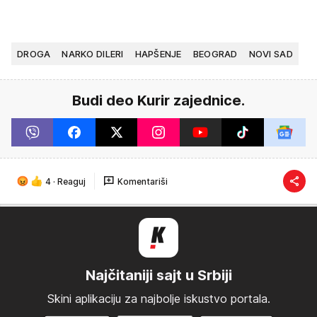
DROGA
NARKO DILERI
HAPŠENJE
BEOGRAD
NOVI SAD
Budi deo Kurir zajednice.
4
·
Reaguj
Komentariši
Najčitaniji sajt u Srbiji
Skini aplikaciju za najbolje iskustvo portala.