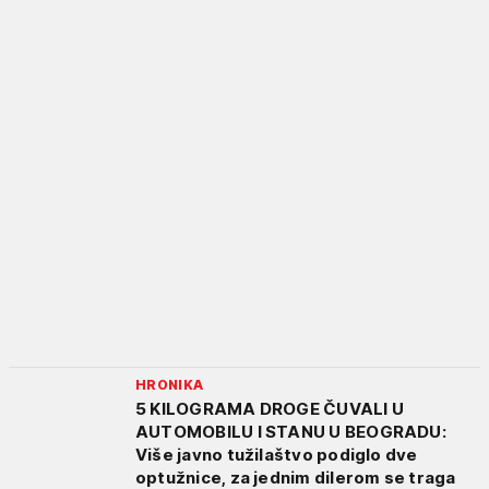
HRONIKA
5 KILOGRAMA DROGE ČUVALI U
AUTOMOBILU I STANU U BEOGRADU:
Više javno tužilaštvo podiglo dve
optužnice, za jednim dilerom se traga