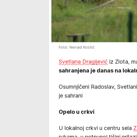
Foto: Nenad Kostić
Svetlana Dragijević
iz Zlota, 
sahranjena je danas na lokal
Osumnjičeni Radoslav, Svetlani
je sahrani
Opelo u crkvi
U lokalnoj crkvi u centru sela
Z
rukama, u potpunoj tišini prilaz