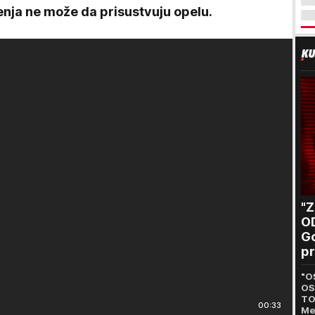
enja ne može da prisustvuju opelu.
"
O
Go
pr
B
"O
OS
TO
00:33
Me