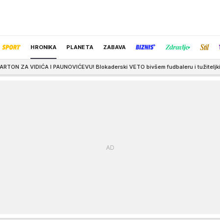
HRONIKA
PLANETA
ZABAVA
I PAUNOVIĆEVU! Blokaderski VETO bivšem fudbaleru i tužiteljki: Njoj zameraju v
IZBOR UREDNIKA