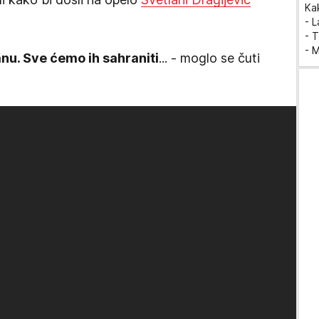
Ka
- 
- T
- 
nu. Sve ćemo ih sahraniti
... - moglo se čuti