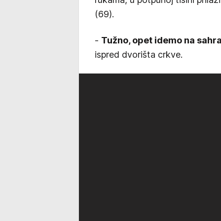
(69).
-
Tužno, opet idemo na sahra
ispred dvorišta crkve.