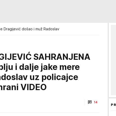
e Dragijević došao i muž Radoslav
GIJEVIĆ SAHRANJENA
lju i dalje jake mere
doslav uz policajce
hrani VIDEO
14
PR