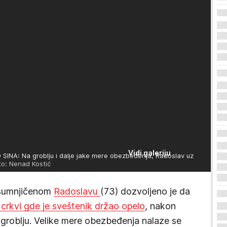
Vidi galeriju
A: Na groblju i dalje jake mere obezbeđenja, Radoslav uz
o: Nenad Kostić
osumnjičenom
Radoslavu
(73) dozvoljeno je da
u crkvi gde je sveštenik držao opelo
, nakon
 groblju. Velike mere obezbeđenja nalaze se