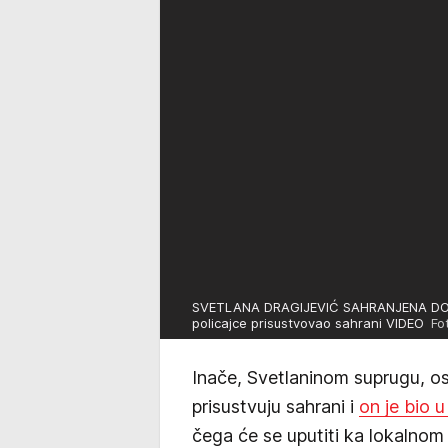
SVETLANA DRAGIJEVIĆ SAHRANJENA DO SIN
policajce prisustvovao sahrani VIDEO
Fot
Inače, Svetlaninom suprugu, 
prisustvuju sahrani i
on je bio 
čega će se uputiti ka lokalnom