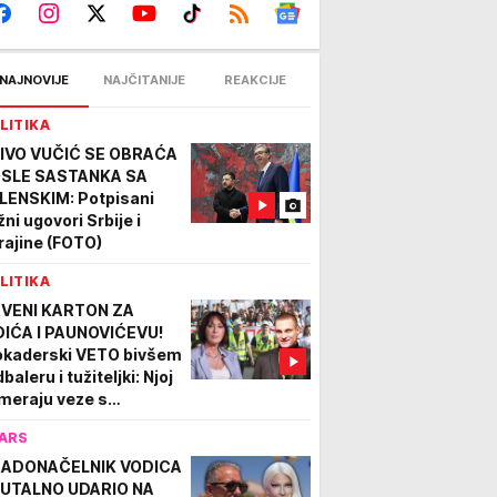
NAJNOVIJE
NAJČITANIJE
REAKCIJE
LITIKA
IVO VUČIĆ SE OBRAĆA
SLE SASTANKA SA
LENSKIM: Potpisani
žni ugovori Srbije i
rajine (FOTO)
LITIKA
VENI KARTON ZA
DIĆA I PAUNOVIĆEVU!
okaderski VETO bivšem
baleru i tužiteljki: Njoj
meraju veze s
žimom, pominju
ARS
trovića, a Vidić - NIJE
JALAN
ADONAČELNIK VODICA
UTALNO UDARIO NA