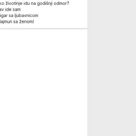
ko životinje idu na godišnji odmor?
Lav ide sam
igar sa ljubavnicom
Majmun sa ženom!