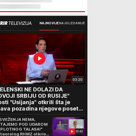
NAJNOVIJE
NAJGLEDANIJE
03:20
ZELENSKI NE DOLAZI DA
DVOJI SRBIJU OD RUSIJE"
sti "Usijanja" otkrili šta je
ava pozadina njegove posete
eogradu
SVEŽENJA NEMA,
TAJEMO POD UDAROM
PLOTNOG TALASA!"
01:43
teorolog RHMZ otkrio