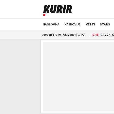
NASLOVNA
NAJNOVIJE
VESTI
STARS
ni važni ugovori Srbije i Ukrajine (FOTO)
12:18
CRVENI KARTON ZA VIDIĆA 
ODRŽIVA BUDUĆNOST
REGION
NEWS