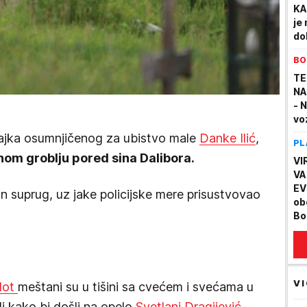
KA
je
do
BO
TE
NA
- 
vo
majka osumnjičenog za ubistvo male
Danke Ilić
,
PL
nom groblju pored sina Dalibora.
VI
VA
EV
n suprug, uz jake policijske mere prisustvovao
ob
Bo
sv
VI
lot
meštani su u tišini sa cvećem i svećama u
ili kako bi došli na opelo
Svetlani Dragijević