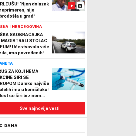
RLEUŠU! "Njen dolazak
 neprimeren, nije
brodošla u grad“
SNA I HERCEGOVINA
ŠKA SAOBRAĆAJKA
 MAGISTRALI STOLAC
NEUM! Učestvovalo više
zila, ima povređenih!
ANETA
RUS ZA KOJI NEMA
KCINE ŠIRI SE
ROPOM Daleko najviše
olelih ima u komšiluku!
lest se širi brzinom
etlosti
Sve najnovije vesti
C DANA