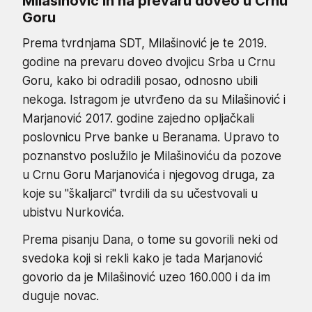
Milašinović ih na prevaru doveo u Crnu
Goru
Prema tvrdnjama SDT, Milašinović je te 2019.
godine na prevaru doveo dvojicu Srba u Crnu
Goru, kako bi odradili posao, odnosno ubili
nekoga. Istragom je utvrđeno da su Milašinović i
Marjanović 2017. godine zajedno opljačkali
poslovnicu Prve banke u Beranama. Upravo to
poznanstvo poslužilo je Milašinoviću da pozove
u Crnu Goru Marjanovića i njegovog druga, za
koje su "škaljarci" tvrdili da su učestvovali u
ubistvu Nurkovića.
Prema pisanju Dana, o tome su govorili neki od
svedoka koji si rekli kako je tada Marjanović
govorio da je Milašinović uzeo 160.000 i da im
duguje novac.