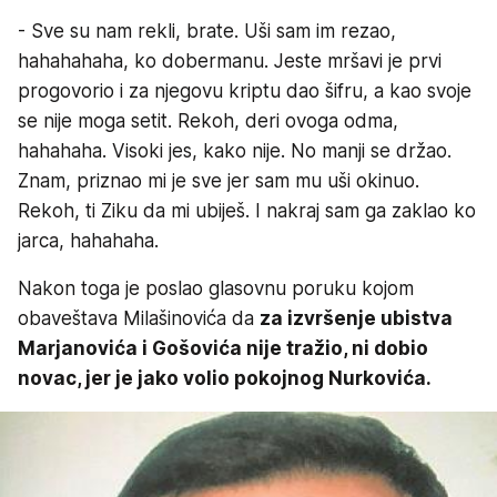
- Sve su nam rekli, brate. Uši sam im rezao,
hahahahaha, ko dobermanu. Jeste mršavi je prvi
progovorio i za njegovu kriptu dao šifru, a kao svoje
se nije moga setit. Rekoh, deri ovoga odma,
hahahaha. Visoki jes, kako nije. No manji se držao.
Znam, priznao mi je sve jer sam mu uši okinuo.
Rekoh, ti Ziku da mi ubiješ. I nakraj sam ga zaklao ko
jarca, hahahaha.
Nakon toga je poslao glasovnu poruku kojom
obaveštava Milašinovića da
za izvršenje ubistva
Marjanovića i Gošovića nije tražio, ni dobio
novac, jer je jako volio pokojnog Nurkovića.