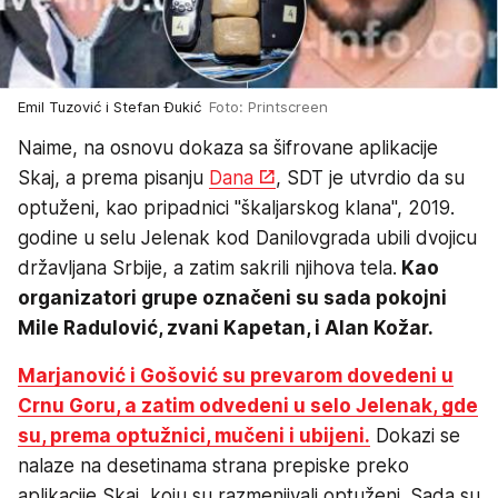
Emil Tuzović i Stefan Đukić
Foto: Printscreen
Naime, na osnovu dokaza sa šifrovane aplikacije
Skaj, a prema pisanju
Dana
, SDT je utvrdio da su
optuženi, kao pripadnici "škaljarskog klana", 2019.
godine u selu Jelenak kod Danilovgrada ubili dvojicu
državljana Srbije, a zatim sakrili njihova tela.
Kao
organizatori grupe označeni su sada pokojni
Mile Radulović, zvani Kapetan, i Alan Kožar.
Marjanović i Gošović su prevarom dovedeni u
Crnu Goru, a zatim odvedeni u selo Jelenak, gde
su, prema optužnici, mučeni i ubijeni.
Dokazi se
nalaze na desetinama strana prepiske preko
aplikacije Skaj, koju su razmenjivali optuženi. Sada su