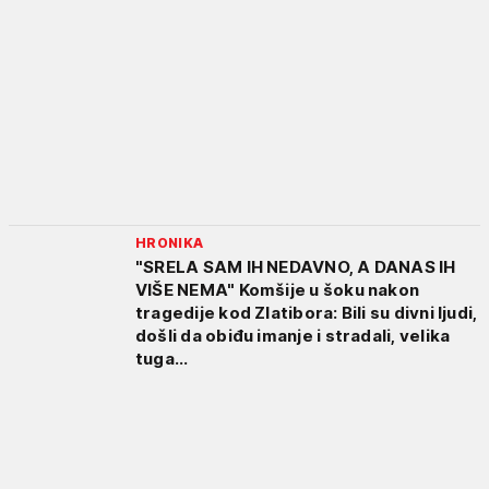
HRONIKA
"SRELA SAM IH NEDAVNO, A DANAS IH
VIŠE NEMA" Komšije u šoku nakon
tragedije kod Zlatibora: Bili su divni ljudi,
došli da obiđu imanje i stradali, velika
tuga...