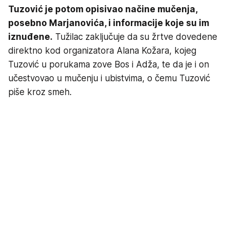
Tuzović je potom opisivao načine mučenja,
posebno Marjanovića, i informacije koje su im
iznuđene.
Tužilac zaključuje da su žrtve dovedene
direktno kod organizatora Alana Kožara, kojeg
Tuzović u porukama zove Bos i Adža, te da je i on
učestvovao u mučenju i ubistvima, o čemu Tuzović
piše kroz smeh.