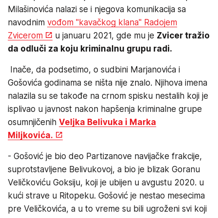
Milašinovića nalazi se i njegova komunikacija sa
navodnim
vođom "kavačkog klana" Radojem
Zvicerom
u januaru 2021, gde mu je
Zvicer tražio
da odluči za koju kriminalnu grupu radi.
Inače, da podsetimo, o sudbini Marjanovića i
Gošovića godinama se ništa nije znalo. Njihova imena
nalazila su se takođe na crnom spisku nestalih koji je
isplivao u javnost nakon hapšenja kriminalne grupe
osumnjičenih
Veljka Belivuka i Marka
Miljkovića.
- Gošović je bio deo Partizanove navijačke frakcije,
suprotstavljene Belivukovoj, a bio je blizak Goranu
Veličkoviću Goksiju, koji je ubijen u avgustu 2020. u
kući strave u Ritopeku. Gošović je nestao mesecima
pre Veličkovića, a u to vreme su bili ugroženi svi koji