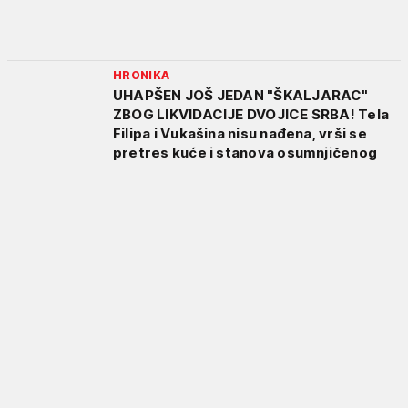
HRONIKA
UHAPŠEN JOŠ JEDAN "ŠKALJARAC"
ZBOG LIKVIDACIJE DVOJICE SRBA! Tela
Filipa i Vukašina nisu nađena, vrši se
pretres kuće i stanova osumnjičenog