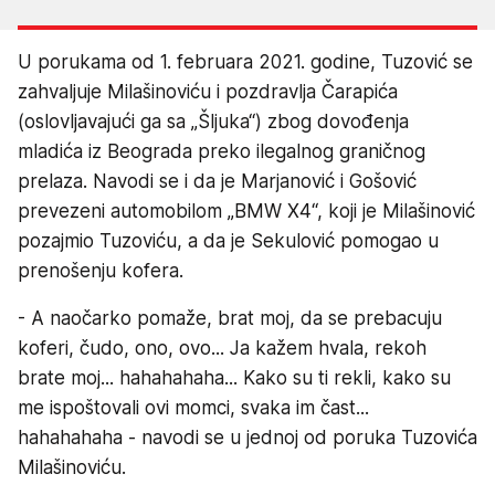
U porukama od 1. februara 2021. godine, Tuzović se
zahvaljuje Milašinoviću i pozdravlja Čarapića
(oslovljavajući ga sa „Šljuka“) zbog dovođenja
mladića iz Beograda preko ilegalnog graničnog
prelaza. Navodi se i da je Marjanović i Gošović
prevezeni automobilom „BMW X4“, koji je Milašinović
pozajmio Tuzoviću, a da je Sekulović pomogao u
prenošenju kofera.
- A naočarko pomaže, brat moj, da se prebacuju
koferi, čudo, ono, ovo... Ja kažem hvala, rekoh
brate moj... hahahahaha... Kako su ti rekli, kako su
me ispoštovali ovi momci, svaka im čast...
hahahahaha - navodi se u jednoj od poruka Tuzovića
Milašinoviću.