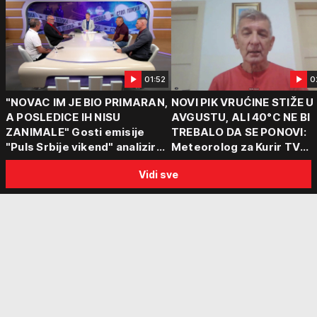
01:52
0
"NOVAC IM JE BIO PRIMARAN,
NOVI PIK VRUĆINE STIŽE U
A POSLEDICE IH NISU
AVGUSTU, ALI 40°C NE BI
ZANIMALE" Gosti emisije
TREBALO DA SE PONOVI:
"Puls Srbije vikend" analizirali
Meteorolog za Kurir TV
slučajeve koji su potresli
objasnio šta nas čeka: "Š
Vidi sve
Srbiju: Zločin se ne isplati
za ozbiljne padavine su ma