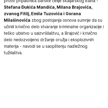
protiv pripadnika barske ćelije škaljarskog klana -
Stefana Ðukića Mandića, Milana Brajovića,
zvanog Fitilj, Emila Tuzovića i Gorana
Milašinovića
zbog postojanja osnova sumnje da su
učinili krivično delo stvaranje kriminalne organizacije i
teško ubistvo u saizvršilaštvu, a Brajović i krivično
delo nedozvoljeno držanje oružja i eksplozivnih
materija - navodi se u saopštenju nadležnog
tužilaštva.