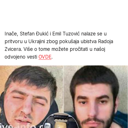
Inače, Stefan Đukić i Emil Tuzović nalaze se u
pritvoru u Ukrajini zbog pokušaja ubistva Radoja
Zvicera. Više o tome možete pročitati u našoj
odvojeno vesti
OVDE
.