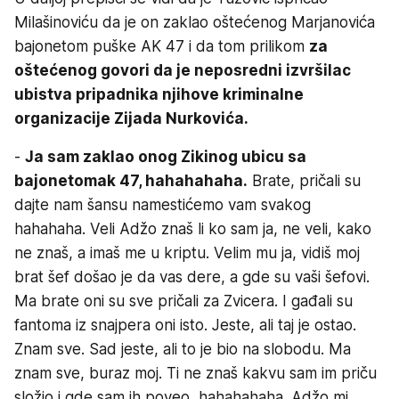
Milašinoviću da je on zaklao oštećenog Marjanovića
bajonetom puške AK 47 i da tom prilikom
za
oštećenog govori da je neposredni izvršilac
ubistva pripadnika njihove kriminalne
organizacije Zijada Nurkovića.
-
Ja sam zaklao onog Zikinog ubicu sa
bajonetom
ak 47, hahahahaha.
Brate, pričali su
dajte nam šansu namestićemo vam svakog
hahahaha. Veli Adžo znaš li ko sam ja, ne veli, kako
ne znaš, a imaš me u kriptu. Velim mu ja, vidiš moj
brat šef došao je da vas dere, a gde su vaši šefovi.
Ma brate oni su sve pričali za Zvicera. I gađali su
fantoma iz snajpera oni isto. Jeste, ali taj je ostao.
Znam sve. Sad jeste, ali to je bio na slobodu. Ma
znam sve, buraz moj. Ti ne znaš kakvu sam im priču
složio i gde sam ih poveo, hahahahaha. Adžo mi