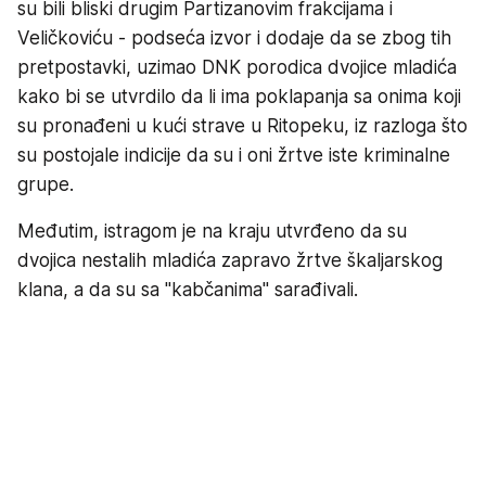
su bili bliski drugim Partizanovim frakcijama i
Veličkoviću - podseća izvor i dodaje da se zbog tih
pretpostavki, uzimao DNK porodica dvojice mladića
kako bi se utvrdilo da li ima poklapanja sa onima koji
su pronađeni u kući strave u Ritopeku, iz razloga što
su postojale indicije da su i oni žrtve iste kriminalne
grupe.
Međutim, istragom je na kraju utvrđeno da su
dvojica nestalih mladića zapravo žrtve škaljarskog
klana, a da su sa "kabčanima" sarađivali.