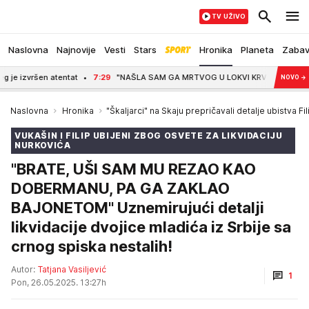
TV UŽIVO
Naslovna
Najnovije
Vesti
Stars
Hronika
Planeta
Zaba
7:29
"NAŠLA SAM GA MRTVOG U LOKVI KRVI, S PUŠKOM U RUCI" Tragična sudb
NOVO
→
Naslovna
Hronika
"Škaljarci" na Skaju prepričavali detalje ubistva 
VUKAŠIN I FILIP UBIJENI ZBOG OSVETE ZA LIKVIDACIJU
NURKOVIĆA
"BRATE, UŠI SAM MU REZAO KAO
DOBERMANU, PA GA ZAKLAO
BAJONETOM" Uznemirujući detalji
likvidacije dvojice mladića iz Srbije sa
crnog spiska nestalih!
Autor:
Tatjana Vasiljević
1
Pon, 26.05.2025. 13:27h