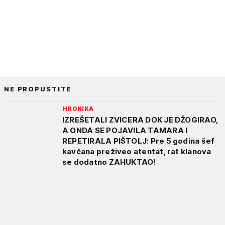
NE PROPUSTITE
HRONIKA
IZREŠETALI ZVICERA DOK JE DŽOGIRAO,
A ONDA SE POJAVILA TAMARA I
REPETIRALA PIŠTOLJ: Pre 5 godina šef
kavčana preživeo atentat, rat klanova
se dodatno ZAHUKTAO!