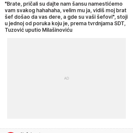
"Brate, pričali su dajte nam šansu namestićemo
vam svakog hahahaha, velim mu ja, vidiš moj brat
šef došao da vas dere, a gde su vaši šefovi", stoji
u jednoj od poruka koju je, prema tvrdnjama SDT,
Tuzović uputio Milašinoviću