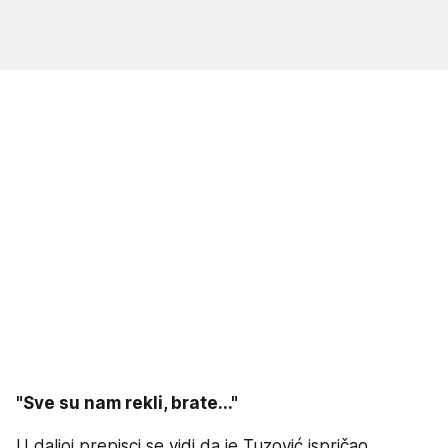
"Sve su nam rekli, brate..."
U daljoj prepisci se vidi da je Tuzović ispričao