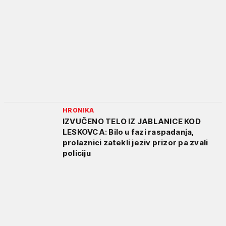
HRONIKA
IZVUČENO TELO IZ JABLANICE KOD
LESKOVCA: Bilo u fazi raspadanja,
prolaznici zatekli jeziv prizor pa zvali
policiju