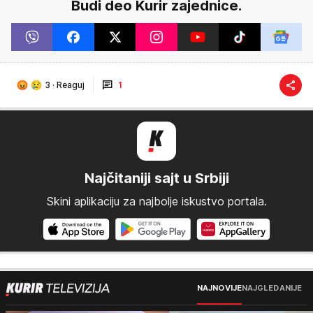
Budi deo Kurir zajednice.
3
·
Reaguj
1
Najčitaniji sajt u Srbiji
Skini aplikaciju za najbolje iskustvo portala.
NAJNOVIJE
NAJGLEDANIJE