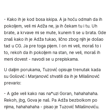
- Kako ih je kod bosa iskipa. A ja hoću odmah da ih
pokoljem, veli mi Adža ne, ja ih čekam tu i tu. Uh
brate, a krvave mi se mute, kunem ti se u brata. Gde
znaš kako ih je Adža tukao, lično zbog njih je došao
tad u CG. Ja pre toga pijem. I on mi veli, moraš to i
to, rekoh da ih pokoljem na stan, ne veli, moraš ih
meni dovest - navodi se u prepiskama.
U daljim porukama, Tuzović opisuje trenutak kada
su Gošović i Marjanović shvatili da ih je Milašinović
prevario:
- A gde veli kako nas na*uzi Goran, hahahahaha.
Rekoh, jbg, Gova je naš. Pa Adža bezbolkom po
njima, hahahahaha - pisao je Tuzović Milašinoviću.