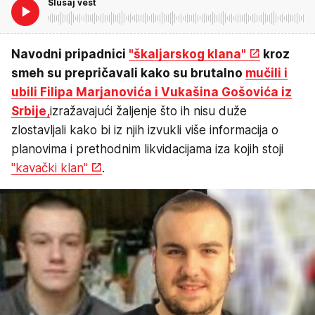
Slušaj vest
Navodni pripadnici
"škaljarskog klana"
kroz
smeh su prepričavali kako su brutalno
mučili i
ubili Filipa Marjanovića i Vukašina Gošovića iz
Srbije,
izražavajući žaljenje što ih nisu duže
zlostavljali kako bi iz njih izvukli više informacija o
planovima i prethodnim likvidacijama iza kojih stoji
"kavački klan"
.