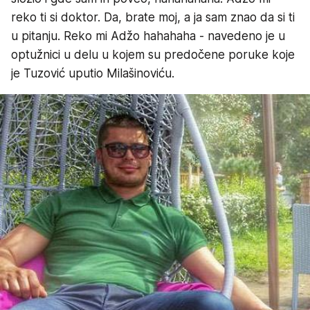
reko ti si doktor. Da, brate moj, a ja sam znao da si ti
u pitanju. Reko mi Adžo hahahaha - navedeno je u
optužnici u delu u kojem su predočene poruke koje
je Tuzović uputio Milašinoviću.